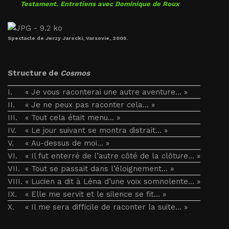
Testament. Entretiens avec Dominique de Roux
Spectacle de Jerzy Jarocki, Varsovie, 2005.
Structure de
Cosmos
I.
« Je vous raconterai une autre aventure... »
II.
« Je ne peux pas raconter cela... »
III.
« Tout cela était menu... »
IV.
« Le jour suivant se montra distrait... »
V.
« Au-dessus de moi... »
VI.
« Il fut enterré de l’autre côté de la clôture... »
VII.
« Tout se passait dans l’éloignement... »
VIII.
« Lucien a dit à Léna d’une voix somnolente... »
IX.
« Elle me servit et le silence se fit... »
X.
« Il me sera difficile de raconter la suite... »