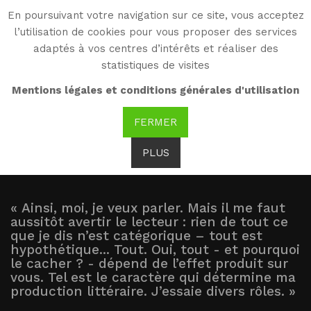
En poursuivant votre navigation sur ce site, vous acceptez
WG
l’utilisation de cookies pour vous proposer des services
Witold Gombrowicz
adaptés à vos centres d’intérêts et réaliser des
statistiques de visites
Journal (1953-1969) :
Mentions légales et conditions générales d'utilisation
présentation
FERMER
PLUS
« Ainsi, moi, je veux parler. Mais il me faut
aussitôt avertir le lecteur : rien de tout ce
que je dis n’est catégorique – tout est
hypothétique... Tout. Oui, tout - et pourquoi
le cacher ? - dépend de l’effet produit sur
vous. Tel est le caractère qui détermine ma
production littéraire. J’essaie divers rôles. »