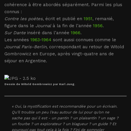
cohérence à être abordés séparément. Parmi les plus
connus :
Contre les poètes
, écrit et publié en
1951
, remanié,
figure dans le
Journal
à la fin de l’année
1956
.
Sur Dante
inséré dans l’année
1966
.
Les années
1963
-
1964
sont aussi connues comme le
Journal Paris-Berlin
, correspondant au retour de Witold
Gombrowicz en Europe, après vingt-quatre ans de
séjour en Argentine.
Dessin de Witold Gombrowicz par Karl Jung.
« Oui, la mystification est recommandée pour un écrivain.
Qu’il trouble un peu l’eau autour de lui pour qu’on ne
sache pas qui il est - un pantin ? un plaisantin ? un sage ?
un fourbe ? un explorateur ? un blagueur ? un guide ? Et
pourquoi pas tout cela à la fois ? Fini de somnoler