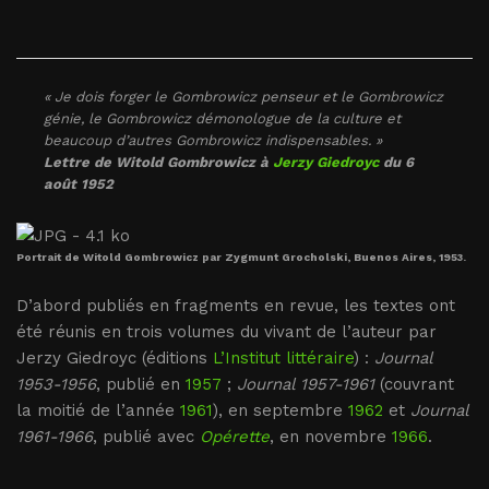
« Je dois forger le Gombrowicz penseur et le Gombrowicz
génie, le Gombrowicz démonologue de la culture et
beaucoup d’autres Gombrowicz indispensables. »
Lettre de Witold Gombrowicz à
Jerzy Giedroyc
du 6
août 1952
Portrait de Witold Gombrowicz par Zygmunt Grocholski, Buenos Aires, 1953.
D’abord publiés en fragments en revue, les textes ont
été réunis en trois volumes du vivant de l’auteur par
Jerzy Giedroyc (éditions
L’Institut littéraire
) :
Journal
1953-1956
, publié en
1957
;
Journal 1957-1961
(couvrant
la moitié de l’année
1961
), en septembre
1962
et
Journal
1961-1966
, publié avec
Opérette
, en novembre
1966
.