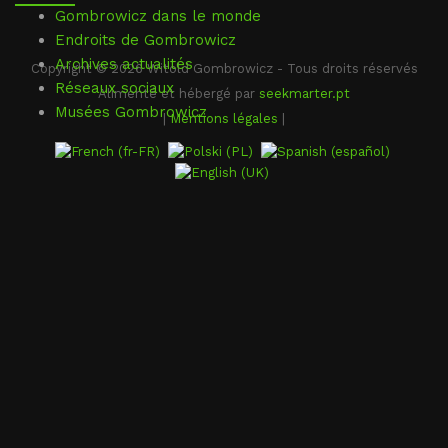
Gombrowicz dans le monde
Endroits de Gombrowicz
Archives actualités
Copyright © 2026 Witold Gombrowicz - Tous droits réservés
Réseaux sociaux
Alimenté et hébergé par
seekmarter.pt
Musées Gombrowicz
|
Mentions légales
|