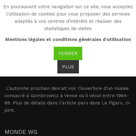
En poursuivant votre navigation sur ce site, vous acceptez
WG
l’utilisation de cookies pour vous proposer des services
Witold Gombrowicz
adaptés à vos centres d’intérêts et réaliser des
statistiques de visites
16.02.2017, Figaro : Un
Mentions légales et conditions générales d'utilisation
musé Gombrowicz à
FERMER
Vence
PLUS
L’automne prochain devrait voir l’ouverture d’un musée
consacré à Gombrowicz à Vence où il vécut entre 1964-
69. Plus de détails dans l’article paru dans Le Figaro, ci-
joint.
MONDE WG