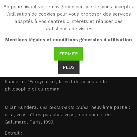
En poursuivant votre navigation sur ce site, vous acceptez
WG
l’utilisation de cookies pour vous proposer des services
Witold Gombrowicz
adaptés à vos centres d’intérêts et réaliser des
statistiques de visites
Kundera : "Ferdydurke",
Mentions légales et conditions générales d'utilisation
la nuit de noces de la
FERMER
philosophie et du roman
PLUS
Kundera : "Ferdydurke", la nuit de noces de la
philosophie et du roman
Milan Kundera,
Les testaments trahis
, neuvième partie :
« Là, vous n’êtes pas chez vous, mon cher », éd.
Gallimard, Paris, 1993.
Extrait :