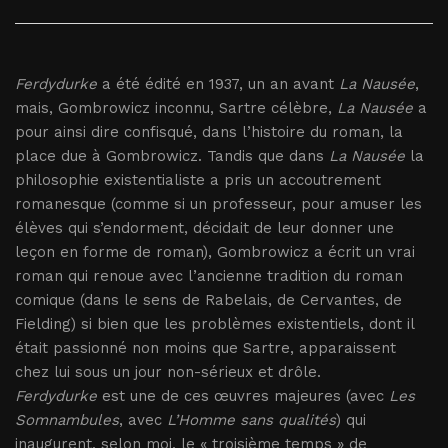
Ferdydurke
a été édité en 1937, un an avant
La Nausée
,
mais, Gombrowicz inconnu, Sartre célèbre,
La Nausée
a
pour ainsi dire confisqué, dans l’histoire du roman, la
place due à Gombrowicz. Tandis que dans
La Nausée
la
philosophie existentialiste a pris un accoutrement
romanesque (comme si un professeur, pour amuser les
élèves qui s’endorment, décidait de leur donner une
leçon en forme de roman), Gombrowicz a écrit un vrai
roman qui renoue avec l’ancienne tradition du roman
comique (dans le sens de Rabelais, de Cervantes, de
Fielding) si bien que les problèmes existentiels, dont il
était passionné non moins que Sartre, apparaissent
chez lui sous un jour non-sérieux et drôle.
Ferdydurke
est une de ces œuvres majeures (avec
Les
Somnambules
, avec
L’Homme sans qualités
) qui
inaugurent, selon moi, le « troisième temps » de