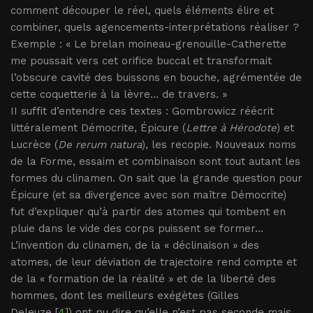
comment découper le réel, quels éléments élire et
combiner, quels agencements-interprétations réaliser ?
Exemple : « Le brelan moineau-grenouille-Catherette
me poussait vers cet orifice buccal et transformait
l’obscure cavité des buissons en bouche, agrémentée de
cette coquetterie à la lèvre... de travers. »
II suffit d’entendre ces textes : Gombrowicz réécrit
littéralement Démocrite, Épicure (
Lettre à Hérodote
) et
Lucrèce (
De rerum natura
), les recopie. Nouveaux noms
de la Forme, essaim et combinaison sont tout autant les
formes du clinamen. On sait que la grande question pour
Épicure (et sa divergence avec son maître Démocrite)
fut d’expliquer qu’à partir des atomes qui tombent en
pluie dans le vide des corps puissent se former...
L’invention du clinamen, de la « déclinaison » des
atomes, de leur déviation de trajectoire rend compte et
de la « formation de la réalité » et de la liberté des
hommes, dont les meilleurs exégètes (Gilles
Deleuze [
4
]) ont pu dire qu’elle n’est pas seconde mais