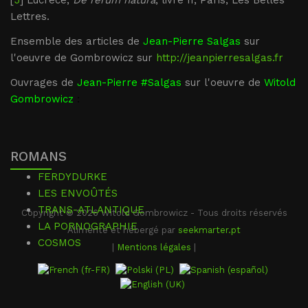
[
5
] Lucrèce,
De rerum natura
, livre II, Paris, Les Belles
Lettres.
Ensemble des articles de
Jean-Pierre Salgas
sur
l'oeuvre de Gombrowicz sur
http://jeanpierresalgas.fr
Ouvrages de
Jean-Pierre #Salgas
sur l'oeuvre de
Witold
Gombrowicz
:
ROMANS
FERDYDURKE
LES ENVOÛTÉS
TRANS-ATLANTIQUE
Copyright © 2026 Witold Gombrowicz - Tous droits réservés
LA PORNOGRAPHIE
Alimenté et hébergé par
seekmarter.pt
COSMOS
|
Mentions légales
|