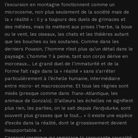
l’excursion en montagne fonctionnent comme un
microcosme, non plus seulement de la société mais de
la « réalité » : il y a toujours des duels de grimaces et
des mêlées, mais ils mettent aux prises l’herbe, la boue
ou le vent, les oiseaux, les chats et les théières autant
que les bouches ou les soutanes. Comme dans les
derniers Poussin, l’homme n’est plus qu’un détail dans le
paysage. L’homme ? à peine, tant son corps dérive en
morceaux... Le grand duel de l’Immaturité et de la
Forme fait rage dans la « réalité » sans s’arrêter
particulièrement à l’échelle humaine, intermédiaire
entre micro- et macroscosme. Et tous les règnes sont
mixés (presque comme dans
Trans-Atlantique
, les
animaux de Gonzalo). D’ailleurs les échelles ne signifient
plus rien, les parties, on le sait depuis
Ferdydurke
, sont
souvent plus grosses que le tout... « Il existe une espèce
d’excès dans la réalité, dont le grossissement devient
insupportable. »
Carnaval cosmique qui remplace la rassurante causalité