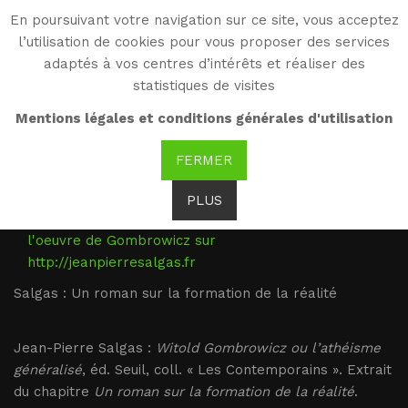
En poursuivant votre navigation sur ce site, vous acceptez
WG
l’utilisation de cookies pour vous proposer des services
Witold Gombrowicz
adaptés à vos centres d’intérêts et réaliser des
statistiques de visites
Salgas : Un roman sur la
Mentions légales et conditions générales d'utilisation
formation de la réalité
FERMER
PLUS
Ensemble des articles de Jean-Pierre Salgas sur
l'oeuvre de Gombrowicz sur
http://jeanpierresalgas.fr
Salgas : Un roman sur la formation de la réalité
Jean-Pierre Salgas :
Witold Gombrowicz ou l’athéisme
généralisé
, éd. Seuil, coll. « Les Contemporains ». Extrait
du chapitre
Un roman sur la formation de la réalité
.