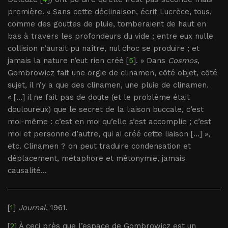
première. « Sans cette déclinaison, écrit Lucrèce, tous,
comme des gouttes de pluie, tomberaient de haut en
bas à travers les profondeurs du vide ; entre eux nulle
collision n’aurait pu naître, nul choc se produire ; et
jamais la nature n’eut rien créé [
5
]. » Dans
Cosmos
,
Gombrowicz fait une orgie de clinamen, côté objet, côté
sujet, il n’y a que des clinamen, une pluie de clinamen.
« [...] il ne fait pas de doute (et le problème était
douloureux) que le secret de la liaison buccale, c’est
moi-même : c’est en moi qu’elle s’est accomplie ; c’est
moi et personne d’autre, qui ai créé cette liaison [...] »,
etc. Clinamen ? on peut traduire condensation et
déplacement, métaphore et métonymie, jamais
causalité...
[
1
]
Journal
, 1961.
[
2
] À ceci près que l’espace de Gombrowicz est un