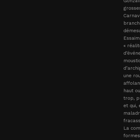
Gonzalo
grosses
Carnava
branche
démesur
Essaim 
« réali
d’évén
moustiq
d’archi
une rou
affolan
haut ou
trop, 
et qui,
maladro
fracass
La comb
formes,