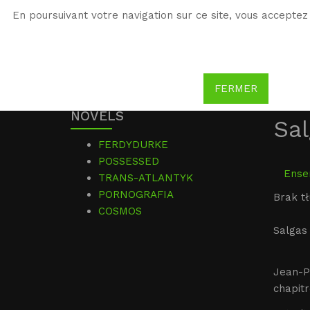
En poursuivant votre navigation sur ce site, vous acceptez 
WG
Witold Gombrowicz
FERMER
NOVELS
Sal
FERDYDURKE
POSSESSED
Ensem
TRANS-ATLANTYK
PORNOGRAFIA
Brak t
COSMOS
Salgas 
Jean-P
chapit