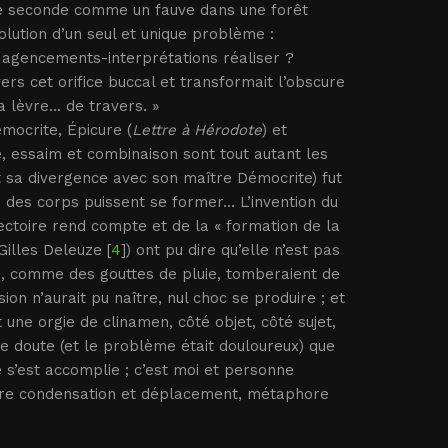
ne seconde comme un fauve dans une forêt
ésolution d’un seul et unique problème :
 agencements-interprétations réaliser ?
rs cet orifice buccal et transformait l’obscure
lèvre... de travers. »
émocrite, Épicure (
Lettre à Hérodote
) et
, essaim et combinaison sont tout autant les
t sa divergence avec son maître Démocrite) fut
 des corps puissent se former... L’invention du
jectoire rend compte et de la « formation de la
Gilles Deleuze [
4
]) ont pu dire qu’elle n’est pas
us, comme des gouttes de pluie, tomberaient de
ion n’aurait pu naître, nul choc se produire ; et
 une orgie de clinamen, côté objet, côté sujet,
s de doute (et le problème était douloureux) que
e s’est accomplie ; c’est moi et personne
raduire condensation et déplacement, métaphore