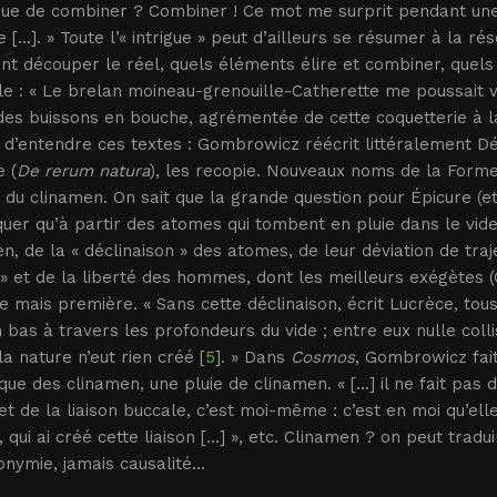
 que de combiner ? Combiner ! Ce mot me surprit pendant u
 [...]. » Toute l’« intrigue » peut d’ailleurs se résumer à la r
t découper le réel, quels éléments élire et combiner, quels
 : « Le brelan moineau-grenouille-Catherette me poussait ve
des buissons en bouche, agrémentée de cette coquetterie à la 
it d’entendre ces textes : Gombrowicz réécrit littéralement D
 (
De rerum natura
), les recopie. Nouveaux noms de la Forme
du clinamen. On sait que la grande question pour Épicure (e
quer qu’à partir des atomes qui tombent en pluie dans le vide
n, de la « déclinaison » des atomes, de leur déviation de tra
 » et de la liberté des hommes, dont les meilleurs exégètes (
 mais première. « Sans cette déclinaison, écrit Lucrèce, to
 bas à travers les profondeurs du vide ; entre eux nulle collis
la nature n’eut rien créé [
5
]. » Dans
Cosmos
, Gombrowicz fait
a que des clinamen, une pluie de clinamen. « [...] il ne fait pa
et de la liaison buccale, c’est moi-même : c’est en moi qu’ell
, qui ai créé cette liaison [...] », etc. Clinamen ? on peut t
nymie, jamais causalité...