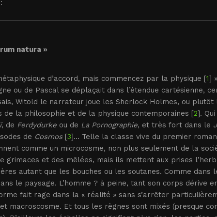
:
erum natura »
métaphysique d’accord, mais commencez par la physique [
1
] 
ne ou de Pascal se déplaçait dans l’étendue cartésienne, cer
isais, Witold le narrateur joue les Sherlock Holmes, ou plutô
s de la philosophie et de la physique contemporaines [
2
]. Qu
ï
, de
Ferdydurke
ou de
La Pornographie
, et très fort dans le
J
isodes de
Cosmos
[
3
]... Telle la classe vive du premier roma
nnent comme un microcosme, non plus seulement de la société 
e grimaces et des mêlées, mais ils mettent aux prises l’herbe
ières autant que les bouches ou les soutanes. Comme dans le
dans le paysage. L’homme ? à peine, tant son corps dérive en
orme fait rage dans la « réalité » sans s’arrêter particulière
 et macroscosme. Et tous les règnes sont mixés (presque 