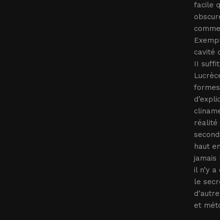
facile
obscure
commen
Exemple
cavité 
II suff
Lucrèce
formes 
d’expli
cliname
réalité
seconde
haut en
jamais 
il n’y 
le secr
d’autre
et méto