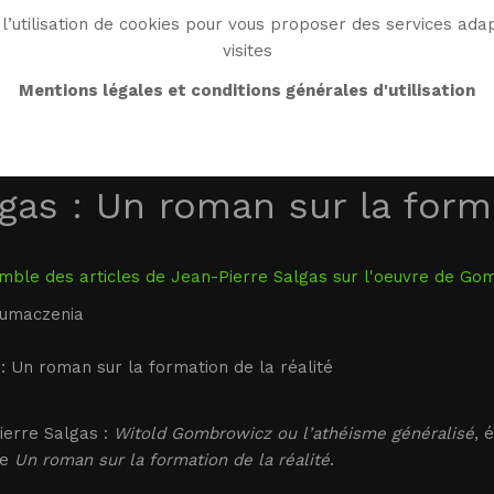
l’utilisation de cookies pour vous proposer des services adap
visites
BIO
WORK
BIBLIO
WG WORLD
ENDROI
Mentions légales et conditions générales d'utilisation
gas : Un roman sur la forma
ble des articles de Jean-Pierre Salgas sur l'oeuvre de Gomb
łumaczenia
: Un roman sur la formation de la réalité
ierre Salgas :
Witold Gombrowicz ou l’athéisme généralisé
, 
re
Un roman sur la formation de la réalité
.