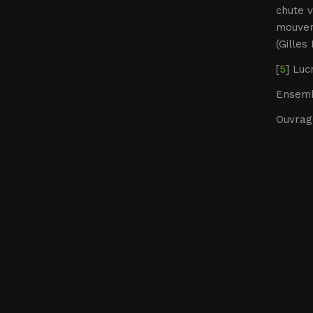
chute v
mouveme
(Gilles
[
5
] Luc
Ensemb
Ouvrag