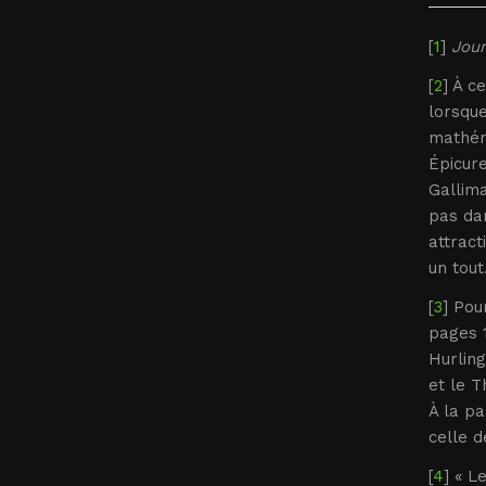
[
1
]
Jour
[
2
] À c
lorsque
mathéma
Épicur
Gallima
pas dan
attract
un tout
[
3
] Po
pages 1
Hurling
et le T
À la pa
celle d
[
4
] « L