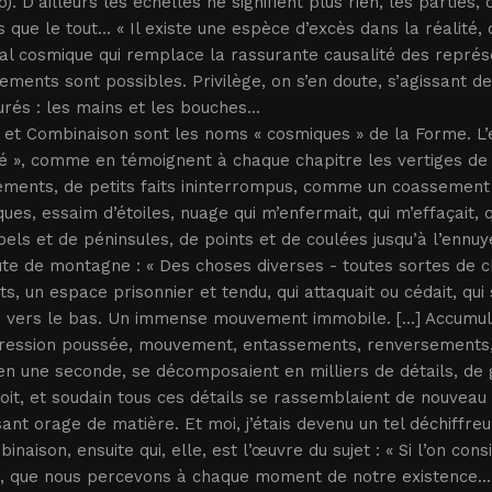
). D’ailleurs les échelles ne signifient plus rien, les parties,
 que le tout... « Il existe une espèce d’excès dans la réalité
l cosmique qui remplace la rassurante causalité des représ
ments sont possibles. Privilège, on s’en doute, s’agissant 
és : les mains et les bouches...
et Combinaison sont les noms « cosmiques » de la Forme. L’e
té », comme en témoignent à chaque chapitre les vertiges de
ements, de petits faits ininterrompus, comme un coassement 
ues, essaim d’étoiles, nuage qui m’enfermait, qui m’effaçait,
pels et de péninsules, de points et de coulées jusqu’à l’ennu
te de montagne : « Des choses diverses - toutes sortes de c
ts, un espace prisonnier et tendu, qui attaquait ou cédait, qui s
 vers le bas. Un immense mouvement immobile. [...] Accumulatio
pression poussée, mouvement, entassements, renversements, 
 en une seconde, se décomposaient en milliers de détails, de
it, et soudain tous ces détails se rassemblaient de nouveau d
ant orage de matière. Et moi, j’étais devenu un tel déchiffreur
inaison, ensuite qui, elle, est l’œuvre du sujet : « Si l’on con
 que nous percevons à chaque moment de notre existence... 