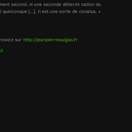
vement second, ni une seconde détermi nation du
uelconque [...]. Il est une sorte de conatus. »
rowicz sur
http://jeanpierresalgas.fr
cz
: