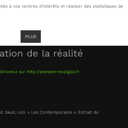
tés à vos centres d’intérêts et réaliser des statistiques de
TS DE GOMBROWICZ
NEWS
PLUS
LANG
tion de la réalité
rowicz sur http://jeanpierresalgas.fr
éd. Seuil, coll. « Les Contemporains ». Extrait du