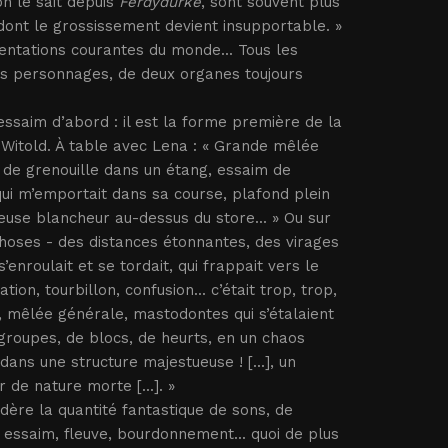
 on le sait depuis
Ferdydurke
, sont souvent plus
, dont le grossissement devient insupportable. »
entations courantes du monde... Tous les
des personnages, de deux organes toujours
ssaim d’abord : il est la forme première de la
 Witold. À table avec Lena : « Grande mêlée
de grenouille dans un étang, essaim de
 qui m’emportait dans sa course, plafond plein
yeuse blancheur au-dessus du store... » Ou sur
hoses - des distances étonnantes, des virages
’enroulait et se tordait, qui frappait vers le
n, tourbillon, confusion... c’était trop, trop,
mêlée générale, mastodontes qui s’étalaient
 groupes, de blocs, de heurts, en un chaos
ans une structure majestueuse ! [...], un
 de nature morte [...]. »
sidère la quantité fantastique de sons, de
essaim, fleuve, bourdonnement... quoi de plus