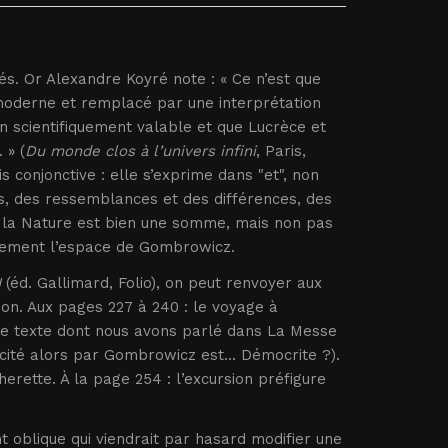
és. Or Alexandre Koyré note : « Ce n’est que
 moderne et remplacé par une interprétation
n scientifiquement valable et que Lucrèce et
 » (
Du monde clos à l’univers infini
, Paris,
is conjonctive : elle s’exprime dans "et", non
ts, des ressemblances et des différences, des
] ; la Nature est bien une somme, mais non pas
galement l’espace de Gombrowicz.
I
(éd. Gallimard, Folio), on peut renvoyer aux
on. Aux pages 227 à 240 : le voyage à
 le texte dont nous avons parlé dans La Messe
cité alors par Gombrowicz est... Démocrite ?).
herette. À la page 254 : l’excursion préfigure
t oblique qui viendrait par hasard modifier une