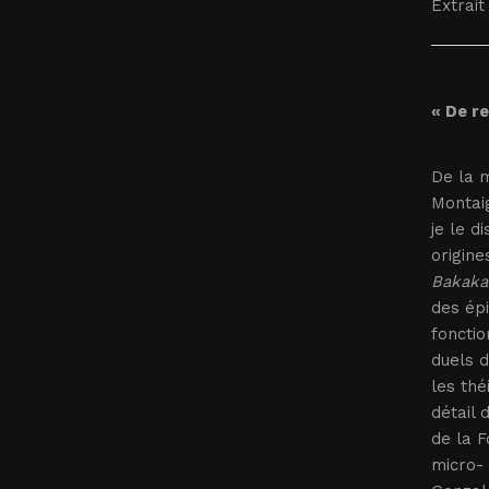
Extrait 
« De r
De la 
Montaig
je le d
origine
Bakaka
des ép
fonctio
duels d
les thé
détail 
de la F
micro-