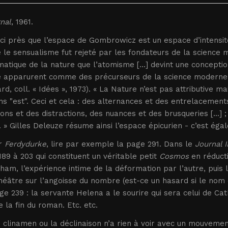
nal
, 1961.
eci près que l’espace de Gombrowicz est un espace d’intensit
 le sensualisme fut rejeté par les fondateurs de la science
tique de la nature que l’atomisme [...] devint une conceptio
e apparurent comme des précurseurs de la science moderne.
rd, coll. « Idées », 1973). « La Nature n’est pas attributive ma
s "est". Ceci et cela : des alternances et des entrelacemen
ions et des distractions, des nuances et des brusqueries [...
. » Gilles Deleuze résume ainsi l’espace épicurien - c’est é
ur
Ferdydurke
, lire par exemple la page 291. Dans le
Journal I
89 à 203 qui constituent un véritable petit
Cosmos
en réducti
ham, l’expérience intime de la déformation par l’autre, puis
héâtre sur l’angoisse du nombre (est-ce un hasard si le nom 
ge 239 : la servante Helena a le sourire qui sera celui de Cat
e la fin du roman. Etc. etc.
e clinamen ou la déclinaison n’a rien à voir avec un mouvemen