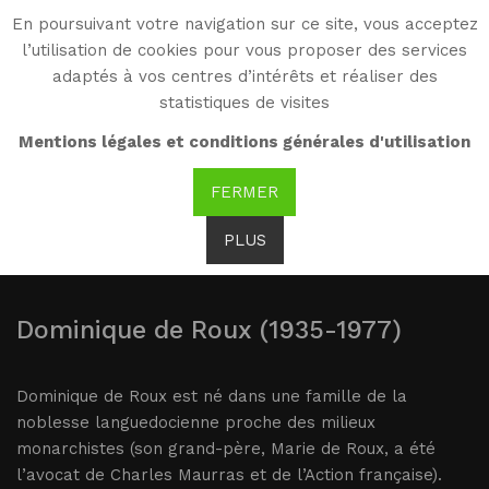
En poursuivant votre navigation sur ce site, vous acceptez
WG
l’utilisation de cookies pour vous proposer des services
Witold Gombrowicz
adaptés à vos centres d’intérêts et réaliser des
statistiques de visites
Dominique de Roux et
Mentions légales et conditions générales d'utilisation
les "Cahiers de l’Herne"
FERMER
PLUS
Brak tłumaczenia
Dominique de Roux (1935-1977)
Dominique de Roux est né dans une famille de la
noblesse languedocienne proche des milieux
monarchistes (son grand-père, Marie de Roux, a été
l’avocat de Charles Maurras et de l’Action française).