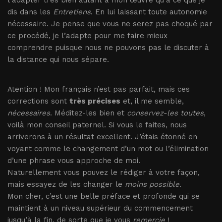
l’adapter très bien autant à mon œuvre qu’à ce que je
dis dans les
Entretiens
. En lui laissant toute autonomie
nécessaire. Je pense que vous ne serez pas choqué par
ce procédé, je l’adapte pour me faire mieux
comprendre puisque nous ne pouvons pas le discuter à
la distance qui nous sépare.
Atention ! Mon français n’est pas parfait, mais ces
corrections sont
très précises
et, il me semble,
nécessaires
. Méditez-les bien et
conservez-les toutes
,
voilà mon conseil paternel. Si vous le faites, nous
arriverons à un résultat excellent. J’étais étonné en
voyant comme le changement d’un mot ou l’élimination
d’une phrase vous approche de moi.
Naturellement vous pouvez le rédiger à votre façon,
mais essayez de les changer le
moins possible
.
Mon cher, c’est une belle préface et profonde qui se
maintient à un niveau supérieur du commencement
jusqu’à la fin, de sorte que je vous
remercie
!