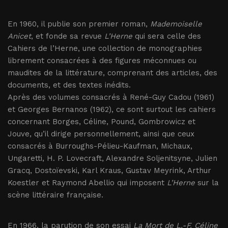
En 1960, il publie son premier roman,
Mademoiselle
Anicet
, et fonde sa revue
L’Herne
qui sera celle des
Cahiers de l’Herne, une collection de monographies
librement consacrées à des figures méconnues ou
maudites de la littérature, comprenant des articles, des
documents, et des textes inédits.
Après des volumes consacrés à René-Guy Cadou (1961)
et Georges Bernanos (1962), ce sont surtout les cahiers
concernant Borges, Céline, Pound, Gombrowicz et
Jouve, qu’il dirige personnellement, ainsi que ceux
consacrés à Burroughs-Pélieu-Kaufman, Michaux,
Ungaretti, H. P. Lovecraft, Alexandre Soljenitsyne, Julien
Gracq, Dostoïevski, Karl Kraus, Gustav Meyrink, Arthur
Koestler et Raymond Abellio qui imposent
L’Herne
sur la
scène littéraire française.
En 1966, la parution de son essai
La Mort de L.-F. Céline