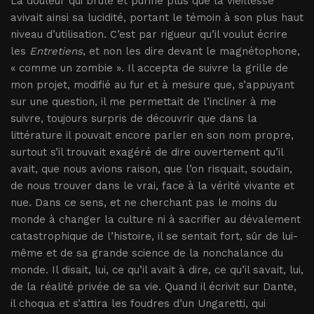
La douleur qui brûle et purifie plus que la vieillesse
avivait ainsi sa lucidité, portant le témoin à son plus haut
niveau d’utilisation. C’est par rigueur qu’il voulut écrire
les
Entretiens
, et non les dire devant le magnétophone,
« comme un zombie ». Il accepta de suivre la grille de
mon projet, modifié au fur et à mesure que, s’appuyant
sur une question, il me permettait de l’incliner à me
suivre, toujours surpris de découvrir que dans la
littérature il pouvait encore parler en son nom propre,
surtout s’il trouvait exagéré de dire ouvertement qu’il
avait, que nous avions raison, que l’on risquait, soudain,
de nous trouver dans le vrai, face à la vérité vivante et
nue. Dans ce sens, et ne cherchant pas le moins du
monde à changer la culture ni à sacrifier au dévalement
catastrophique de l’histoire, il se sentait fort, sûr de lui-
même et de sa grande science de la nonchalance du
monde. Il disait, lui, ce qu’il avait à dire, ce qu’il savait, lui,
de la réalité privée de sa vie. Quand il écrivit sur Dante,
il choqua et s’attira les foudres d’un Ungaretti, qui