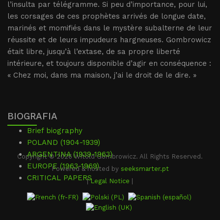
l’insulta par télégramme. Si peu d’importance, pour lui,
les corsages de ces prophètes arrivés de longue date,
marinés et momifiés dans le mystère subalterne de leur
réussite et de leurs impudeurs hargneuses. Gombrowicz
était libre, jusqu’à l’extase, de sa propre liberté
intérieure, et toujours disponible d’agir en conséquence :
« Chez moi, dans ma maison, j’ai le droit de le dire. »
BIOGRAFIA
Brief biography
POLAND (1904-1939)
ARGENTINA (1939-1963)
Copyright © 2026 Witold Gombrowicz. All Rights Reserved.
EUROPE (1963-1969)
Powered & hosted by
seeksmarter.pt
CRITICAL PAPERS
|
Legal Notice
|