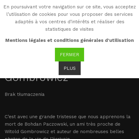
En poursuivant votre navigation sur ce site, vous acceptez
WG
l’utilisation de cookies pour vous proposer des services
Witold Gombrowicz
adaptés à vos centres d’intérêts et réaliser des
statistiques de visites
26.01.2017, Mort de
Mentions légales et conditions générales d'utilisation
Bohdan Paczowski, un
FERMER
ami très proche de
PLUS
Gombrowicz
Brak tłumaczenia
C’est avec une grande tristesse que nous apprenons la
mort de Bohdan Paczowski, un ami très proche de
Witold Gombrowicz et auteur de nombreuses belles