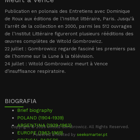
Publication en polonais des Entretiens avec Dominique
de Roux aux éditions de l’Institut littéraire, Paris. Jusqu’à
l’arrêt de la collection en 2000, parmi les 512 ouvrages
de l’Institut Littéraire figureront plusieurs rééditions des
œuvres complètes de Witold Gombrowicz.
22 juillet : Gombrowicz regarde fasciné les premiers pas
de l’homme sur la Lune à la télévision.
24 juillet : Witold Gombrowicz meurt à Vence
d’insuffisance respiratoire.
BIOGRAFIA
Brief biography
POLAND (1904-1939)
ARGENTINA (1939-1963)
Copyright © 2026 Witold Gombrowicz. All Rights Reserved.
EUROPE (1963-1969)
Powered & hosted by
seeksmarter.pt