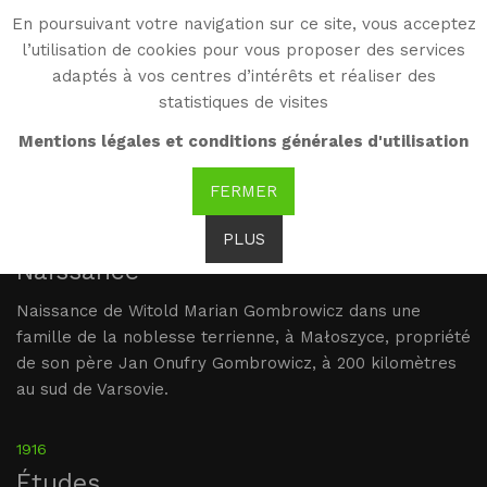
En poursuivant votre navigation sur ce site, vous acceptez
WG
l’utilisation de cookies pour vous proposer des services
Witold Gombrowicz
adaptés à vos centres d’intérêts et réaliser des
statistiques de visites
Brève Biographie
Mentions légales et conditions générales d'utilisation
FERMER
1904
PLUS
Naissance
Naissance de Witold Marian Gombrowicz dans une
famille de la noblesse terrienne, à Małoszyce, propriété
de son père Jan Onufry Gombrowicz, à 200 kilomètres
au sud de Varsovie.
1916
Études