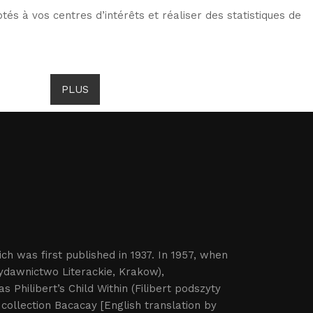
tés à vos centres d’intérêts et réaliser des statistiques de
TS DE GOMBROWICZ
NEWS
PLUS
LANG
ich was first published in 1937. In 1957, when
Wydawnictwo Literackie, Krakow),
s Philibert’s Child Within (Filibert podszyty
ollection Bacacay [English translation by