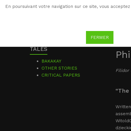
En poursuivant votre navigation sur ce site, vous acceptez 
WG
Witold Gombrowicz
FERMER
TALES
Phi
BAKAKAY
OTHER STORIES
Filidor
CRITICAL PAPERS
“The 
Written
assembl
WitoldG
dziecki