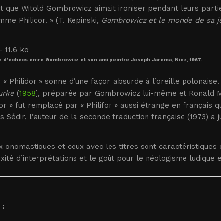
t que Witold Gombrowicz aimait ironiser pendant leurs partie
me Philidor. » (T. Kepinski,
Gombrowicz et le monde de sa j
e d’échecs entre Gombrowicz et son ami peintre Joseph Jarema, Nice, 1967.
« Philidor » sonne d’une façon absurde à l’oreille polonaise
urke
(
1958
), préparée par Gombrowicz lui-même et Ronald M
dor » fut remplacé par « Philifor » aussi étrange en français 
 Sédir, l’auteur de la seconde traduction française (1973) a j
x onomastiques et ceux avec les titres sont caractéristiques 
ité d’interprétations et le goût pour le néologisme ludique 
 :