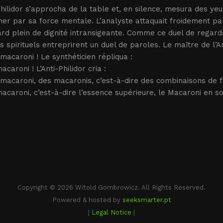
Philidor s’approcha de la table et, en silence, mesura des ye
er par sa force mentale. L’analyste attaquait froidement par
rd plein de dignité intransigeante. Comme ce duel de regards
 spirituels entreprirent un duel de paroles. Le maître de l’An
acaroni ! Le synthéticien répliqua :
caroni ! L’Anti-Philidor cria :
acaroni, des macaronis, c’est-à-dire des combinaisons de fari
caroni, c’est-à-dire l’essence supérieure, le Macaroni en soi
Copyright © 2026 Witold Gombrowicz. All Rights Reserved.
Powered & hosted by
seeksmarter.pt
|
Legal Notice
|