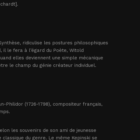
chardt].
Synthèse, ridiculise les postures philosophiques
 il le fera à l’égard du Poète, Witold
s quand elles deviennent une simple mécanique
être le champ du génie créateur individuel.
an-Philidor (1726-1798), compositeur français,
emps.
elon les souvenirs de son ami de jeunesse
le classique du genre. Le même Kepinski se