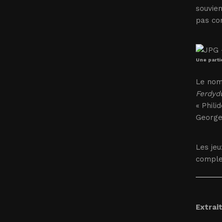
souvien
pas com
Une parti
Le nom 
Ferdyd
« Phili
Georges
Les jeu
complex
Extrait