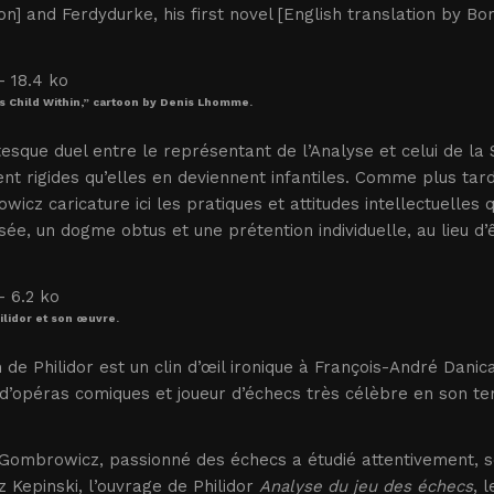
n] and Ferdydurke, his first novel [English translation by Bor
’s Child Within,” cartoon by Denis Lhomme.
esque duel entre le représentant de l’Analyse et celui de la 
nt rigides qu’elles en deviennent infantiles. Comme plus tard,
icz caricature ici les pratiques et attitudes intellectuelle
ée, un dogme obtus et une prétention individuelle, au lieu d’
hilidor et son œuvre.
de Philidor est un clin d’œil ironique à François-André Danic
d’opéras comiques et joueur d’échecs très célèbre en son t
Gombrowicz, passionné des échecs a étudié attentivement, s
 Kepinski, l’ouvrage de Philidor
Analyse du jeu des échecs
, 