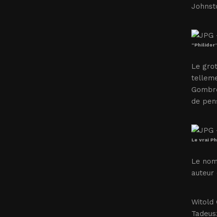
Johnsto
“Philidor
Le grot
telleme
Gombrow
de pens
Le vrai P
Le nom 
auteur 
Witold 
Tadeusz