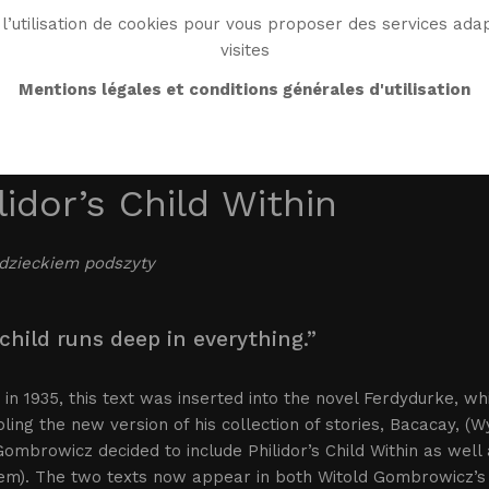
l’utilisation de cookies pour vous proposer des services adap
visites
BIO
WORK
BIBLIO
WG WORLD
ENDROI
Mentions légales et conditions générales d'utilisation
lidor’s Child Within
 dzieckiem podszyty
child runs deep in everything.”
 in 1935, this text was inserted into the novel Ferdydurke, wh
ing the new version of his collection of stories, Bacacay, (
ombrowicz decided to include Philidor’s Child Within as well a
em). The two texts now appear in both Witold Gombrowicz’s c