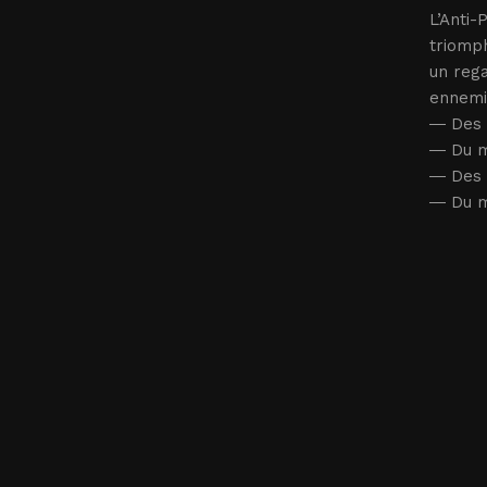
L’Anti-
triomph
un rega
ennemis
― Des m
― Du ma
― Des m
― Du ma