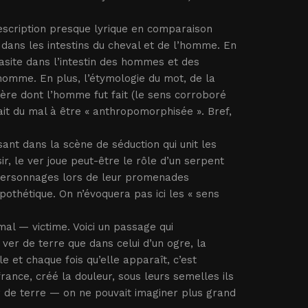
escription presque lyrique en comparaison
t dans les intestins du cheval et de l’homme. En
rasite dans l’intestin des hommes et des
’homme. En plus, l’étymologie du mot, de la
tière dont l’homme fut fait (le sens corroboré
ait du mal à être « anthropomorphisée ». Bref,
sant dans la scène de séduction qui unit les
r, le ver joue peut-être le rôle d’un serpent
s personnages lors de leur promenades
thétique. On n’évoquera pas ici les « sens
imal — victime. Voici un passage qui
 ver de terre que dans celui d’un ogre, la
e et chaque fois qu’elle apparaît, c’est
rance, créé la douleur, sous leurs semelles ils
er de terre — on ne pouvait imaginer plus grand