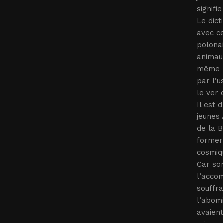
signifi
Le dict
avec ce
polonai
animaux
même ra
par l’u
le ver 
Il est 
jeunes 
de la B
former
cosmiq
Car son
l’accom
souffra
l’abomi
avaient