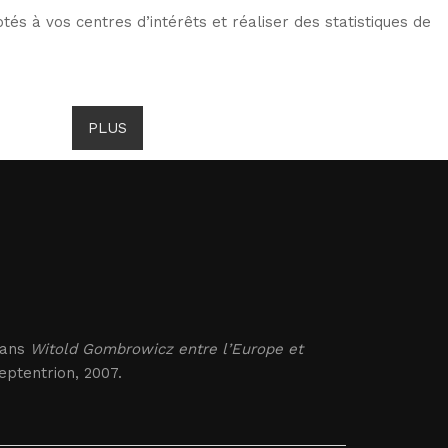
tés à vos centres d’intérêts et réaliser des statistiques de
TS DE GOMBROWICZ
NEWS
PLUS
LANG
dans
Witold Gombrowicz entre l’Europe et
eptentrion, 2007.