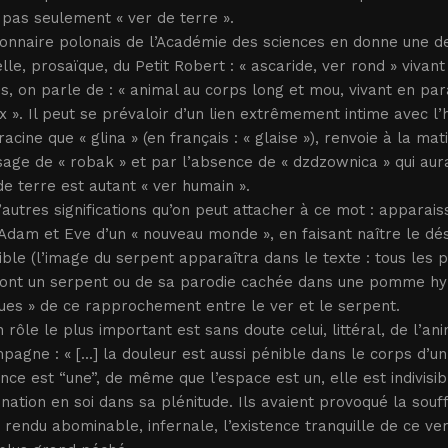
e pas seulement « ver de terre ».
ionnaire polonais de l’Académie des sciences en donne une d
lle, prosaïque, du Petit Robert : « ascaride, ver rond » vivan
s, on parle de : « animal au corps long et mou, vivant en pa
 ». Il peut se prévaloir d’un lien extrêmement intime avec l
cine que « glina » (en français : « glaise »), renvoie à la ma
sage de « robak » et par l’absence de « dzdzownica » qui aur
de terre est autant « ver humain ».
d’autres significations qu’on peut attacher à ce mot : apparais
Adam et Eve d’un « nouveau monde », en faisant naître le dési
ible (l’image du serpent apparaîtra dans le texte : tous le
ont un serpent ou de sa parodie cachée dans une pomme hypo
ues » de ce rapprochement entre le ver et le serpent.
 rôle le plus important est sans doute celui, littéral, de l’an
pagne : « [...] la douleur est aussi pénible dans le corps d’un
nce est “une”, de même que l’espace est un, elle est indivisibl
nation en soi dans sa plénitude. Ils avaient provoqué la souff
 rendu abominable, infernale, l’existence tranquille de ce v