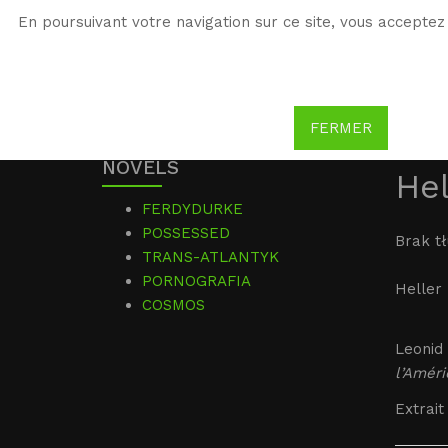
En poursuivant votre navigation sur ce site, vous acceptez 
WG
Witold Gombrowicz
FERMER
NOVELS
Hel
FERDYDURKE
POSSESSED
Brak t
TRANS-ATLANTYK
PORNOGRAFIA
Heller 
COSMOS
Leonid 
l’Amér
Extrait 