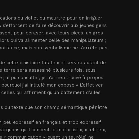
ications du viol et du meurtre pour en irriguer
 » s’efforcent de faire découvrir aux jeunes gens
nissent pour écraser, avec leurs pieds, un gros
 alors qui va alimenter celle des manipulateurs ;
mportance, mais son symbolisme ne s’arrête pas
 cette « histoire fatale » et servira autant de
e terre sera assassiné plusieurs fois, sous
ai pu consulter, je n’ai rien trouvé à propos
pourquoi j’ai intitulé mon exposé « L’effet ver
, celles qui affirment qu’un battement d’ailes
nfins du texte que son champ sémantique pénètre
 peu expressif en français et trop expressif
rquons qu’il contient le mot « list », « lettre »,
 « communication » jouent un tel rôle) ne