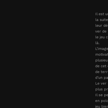
Il est 
la suit
leur dé
ver de 
le jeu 
là.
L’image
motivat
plusieu
de cet 
de terr
d’un pa
Le ver 
plus p
Il se p
en polo
jeu bie