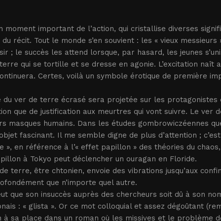
un moment important de l’action, qui cristallise diverses signif
e du récit. Tout le monde s’en souvient : les « vieux messieurs
sir ; le succès les attend lorsque, par hasard, les jeunes s’u
terre qui se tortille et se dresse en agonie. L’excitation naît
continuera. Certes, voilà un symbole érotique de première i
 du ver de terre écrasé sera projetée sur les protagonistes de
ion que de justification aux meurtres qui vont suivre. Le ver d
rs masques humains. Dans les études gombrowiczéennes que j’
objet fascinant. Il me semble digne de plus d’attention ; c’est 
e », en référence à l’« effet papillon » des théories du chaos
pillon à Tokyo peut déclencher un ouragan en Floride.
de terre, être chtonien, envoie des vibrations jusqu’aux co
rofondément que n’importe quel autre.
eut que son insuccès auprès des chercheurs soit dû à son nom
nais : « glista ». Or ce mot colloquial et assez dégoûtant (rema
n à sa place dans un roman où les missives et le problème de