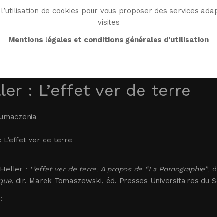
l’utilisation de cookies pour vous proposer des services adap
visites
BIO
WORK
BIBLIO
WG WORLD
ENDROI
Mentions légales et conditions générales d'utilisation
ler : L’effet ver de terre
łumaczenia
: L’effet ver de terre
Heller :
L’effet ver de terre. A propos de “La Pornographie”
, 
ique
, dir. Marek Tomaszewski, éd. Presses Universitaires du S
: