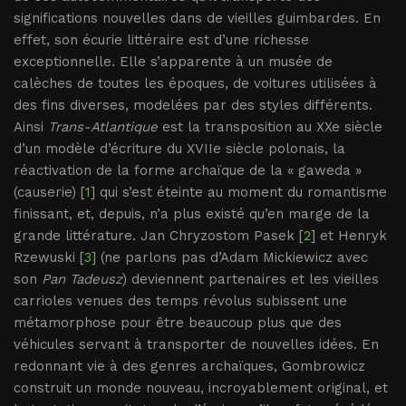
significations nouvelles dans de vieilles guimbardes. En
effet, son écurie littéraire est d’une richesse
exceptionnelle. Elle s’apparente à un musée de
calèches de toutes les époques, de voitures utilisées à
des fins diverses, modelées par des styles différents.
Ainsi
Trans-Atlantique
est la transposition au XXe siècle
d’un modèle d’écriture du XVIIe siècle polonais, la
réactivation de la forme archaïque de la « gaweda »
(causerie) [
1
] qui s’est éteinte au moment du romantisme
finissant, et, depuis, n’a plus existé qu’en marge de la
grande littérature. Jan Chryzostom Pasek [
2
] et Henryk
Rzewuski [
3
] (ne parlons pas d’Adam Mickiewicz avec
son
Pan Tadeusz
) deviennent partenaires et les vieilles
carrioles venues des temps révolus subissent une
métamorphose pour être beaucoup plus que des
véhicules servant à transporter de nouvelles idées. En
redonnant vie à des genres archaïques, Gombrowicz
construit un monde nouveau, incroyablement original, et