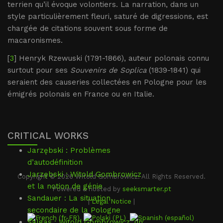
terrien qu’il évoque volontiers. La narration, dans un
style particulièrement fleuri, saturé de digressions, est
chargée de citations souvent sous forme de
macaronismes.
[
3
] Henryk Rzewuski (1791-1866), auteur polonais connu
surtout pour ses
Souvenirs de Soplica
(1839-1841) qui
seraient des causeries collectées en Pologne pour les
émigrés polonais en France ou en Italie.
CRITICAL WORKS
Jarzębski : Problèmes
d’autodéfinition
Jarzębski : Witold Gombrowicz
Copyright © 2026 Witold Gombrowicz. All Rights Reserved.
et la notion de génie
Powered & hosted by
seeksmarter.pt
Sandauer : La situation
|
Legal Notice
|
secondaire de la Pologne
Salgas : Witold Gombrowicz, un