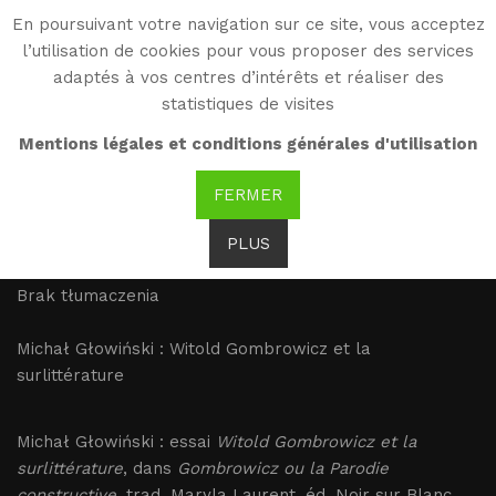
En poursuivant votre navigation sur ce site, vous acceptez
WG
l’utilisation de cookies pour vous proposer des services
Witold Gombrowicz
adaptés à vos centres d’intérêts et réaliser des
statistiques de visites
Głowiński : Witold
Mentions légales et conditions générales d'utilisation
Gombrowicz et la
FERMER
surlittérature
PLUS
Brak tłumaczenia
Michał Głowiński : Witold Gombrowicz et la
surlittérature
Michał Głowiński : essai
Witold Gombrowicz et la
surlittérature
, dans
Gombrowicz ou la Parodie
constructive
, trad. Maryla Laurent, éd. Noir sur Blanc,