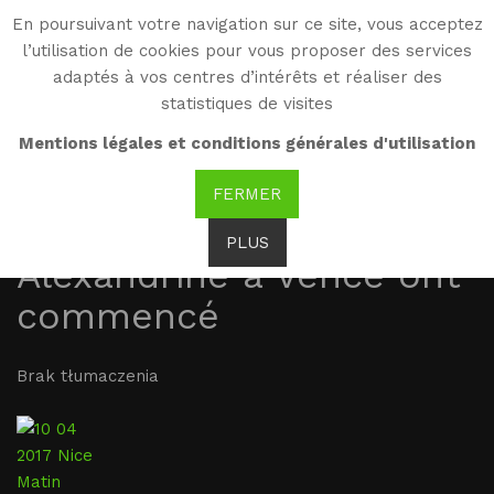
En poursuivant votre navigation sur ce site, vous acceptez
WG
l’utilisation de cookies pour vous proposer des services
Witold Gombrowicz
adaptés à vos centres d’intérêts et réaliser des
statistiques de visites
10.04.2017 Nice-Matin :
Mentions légales et conditions générales d'utilisation
Les travaux de la
FERMER
rénovation de la Villa
PLUS
Alexandrine à Vence ont
commencé
Brak tłumaczenia