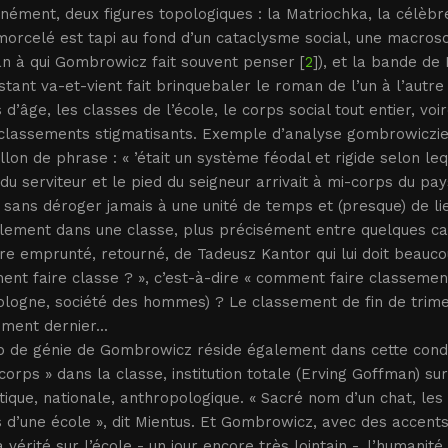
nément, deux figures topologiques : la Matriochka, la célèb
orcelé est tapi au fond d’un cataclysme social, une macroso
n à qui Gombrowicz fait souvent penser [
2
]), et la bande de 
tant va-et-vient fait brinquebaler le roman de l’un à l’autre 
 d’âge, les classes de l’école, le corps social tout entier, vo
classements stigmatisants. Exemple d’analyse gombrowiczien
llon de phrase : « ’était un système féodal et rigide selon leq
du serviteur et le pied du seigneur arrivait à mi-corps du pay
 sans déroger jamais à une unité de temps et (presque) de li
lement dans une classe, plus précisément entre quelques ca
re emprunté, retourné, de Tadeusz Kantor qui lui doit beaucou
nt faire classe ? », c’est-à-dire « comment faire classement
ologne, société des hommes) ? Le classement de fin de trime
ment dernier...
p de génie de Gombrowicz réside également dans cette conde
 corps » dans la classe, institution totale (Erving Goffman) s
ique, nationale, anthropologique. « Sacré nom d’un chat, les 
 d’une école », dit Mientus. Et Gombrowicz, avec des accents à
a vérité sur l’école - un jour encore très lointain -, l’humanit