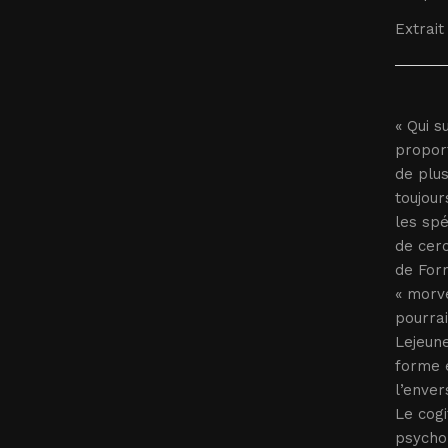
Extrait 
« Qui s
proport
de plus
toujour
les spé
de cerc
de Form
« morve
pourrai
Lejeune
forme e
l’enver
Le cogi
psychob