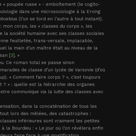
re « poupée russe » - emboîtement (le cogito-
ciologie dans une microsociologie à la Erving
Moebius (l’un se tord en l’autre à tout instant).
: mon corps, les « classes du corps », les
ire la société humaine avec ses classes sociales
ne feuilletée, trans-versale, implacable,
uel la main d’un maître était au niveau de la
san [
3
]. »
eu. Ce roman total se passe sinon
marades de classe d’un lycée de Varsovie (d’où
p). « Comment faire corps ? », c’est toujours
 ? » : quelle est la hiérarchie des organes
stre communique via la lutte des classes avec
nsation, dans la concaténation de tous les
urtout lors des mêlées, des catastrophes :
classes inférieures sont vraiment les petites
 la Bourdieu : « Le jour où l’on révélera enfin
é devra faire face à une mystification