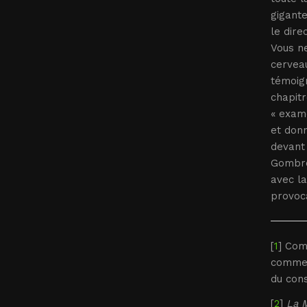
gigant
le dire
Vous ne
cerveau
témoig
chapitr
« exam
et donn
devant 
Gombrow
avec la
provoc
[
1
] Com
comme l
du cons
[
2
]
La M