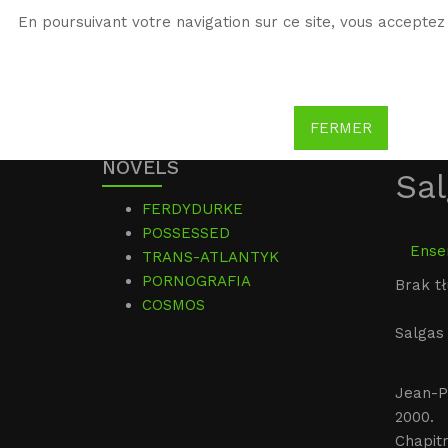
En poursuivant votre navigation sur ce site, vous acceptez 
WG
Witold Gombrowicz
FERMER
NOVELS
Sal
FERDYDURKE
POSSESSED
Ensem
TRANS-ATLANTYK
PORNOGRAFIA
Brak t
COSMOS
Salgas 
Jean-P
2000.
Chapit