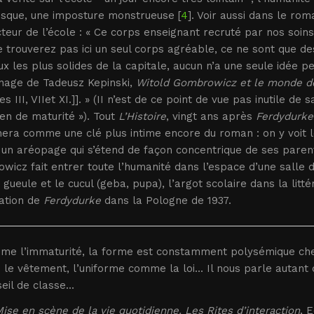
esque, une imposture monstrueuse [
4
]. Voir aussi dans le ro
cteur de l’école : « Ce corps enseignant recruté par nos so
 trouverez pas ici un seul corps agréable, ce ne sont que des
x les plus solides de la capitale, aucun n’a une seule idée p
nage de Tadeusz Kepinski,
Witold Gombrowicz et le monde d
es III, VIIet XI.]]. » (II n’est de ce point de vue pas inutile
en de maturité »). Tout
L’Histoire
, vingt ans après
Ferdydurke
era comme une clé plus intime encore du roman : on y voit l
un aréopage qui s’étend de façon concentrique de ses parents
icz fait entrer toute l’humanité dans l’espace d’une salle de
 gueule et le cucul (geba, pupa), l’argot scolaire dans la litt
ation de
Ferdydurke
dans la Pologne de 1937.
me l’immaturité, la forme est constamment polysémique che
e vêtement, l’uniforme comme la loi... Il nous parle autant 
eil de classe...
ise en scène de la vie quotidienne. Les Rites d’interaction
, 