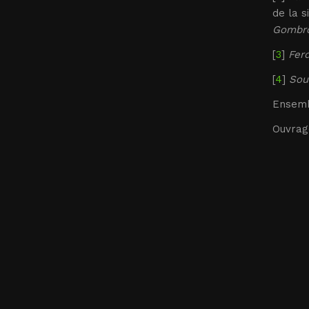
de la s
Gombro
[
3
]
Fer
[
4
]
Sou
Ensemb
Ouvrag