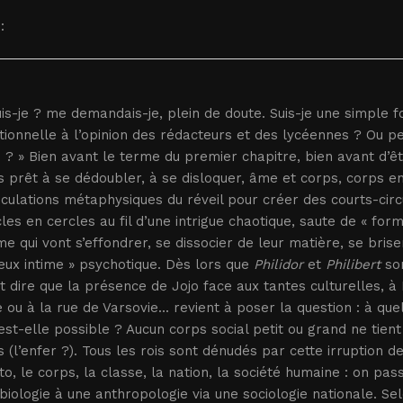
:
uis-je ? me demandais-je, plein de doute. Suis-je une simple fo
ionnelle à l’opinion des rédacteurs et des lycéennes ? Ou peu
 ? » Bien avant le terme du premier chapitre, bien avant d’êt
s prêt à se dédoubler, à se disloquer, âme et corps, corps 
culations métaphysiques du réveil pour créer des courts-cir
les en cercles au fil d’une intrigue chaotique, saute de « for
e qui vont s’effondrer, se dissocier de leur matière, se brise
ux intime » psychotique. Dès lors que
Philidor
et
Philibert
son
t dire que la présence de Jojo face aux tantes culturelles, à
 ou à la rue de Varsovie... revient à poser la question : à qu
st-elle possible ? Aucun corps social petit ou grand ne tient
s (l’enfer ?). Tous les rois sont dénudés par cette irruption de
to, le corps, la classe, la nation, la société humaine : on p
iologie à une anthropologie via une sociologie nationale. S