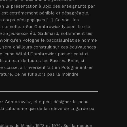
man la présentation à Jojo des enseignants par
ins est extrêmement pénible et désagréable.
 corps pédagogiques [...]. Ce sont les
ersonnelle. » Sur Gombrowicz lycéen, lire le
e sa jeunesse
, éd. Gallimard, notamment les
 de savoir qu’en Pologne le baccalauréat se nomme
, sera d’ailleurs construit sur ces équivalences
e jeune Witold Gombrowicz passer celui-ci
 au tsar de toutes les Russies. Enfin, si
 classe, à l’inverse il fait en Pologne entrer
érature. Ce ne fut alors pas la moindre
z Gombrowicz, elle peut désigner la peau
du culturisme que de la relève de la garde ou
Editions de Minuit, 1973 et 1974. Sur la gestion