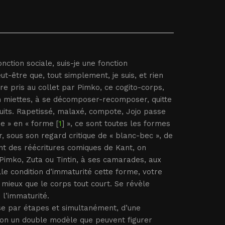
nction sociale, suis-je une fonction
t-être que, tout simplement, je suis, et rien
re pris au collet par Pimko, ce cogito-corps,
en miettes, à se décomposer-recomposer, quitte
cuits. Rapetissé, malaxé, compote, Jojo passe
me » en « forme [
1
] », ce sont toutes les formes
r, sous son regard critique de « blanc-bec », de
t des réécritures comiques de Kant, on
 Pimko, Zuta ou Tintin, à ses camarades, aux
elle condition d’immaturité cette forme, votre
 mieux que le corps tout court. Se révèle
 l’immaturité.
asse par étapes et simultanément, d’une
elon un double modèle que peuvent figurer