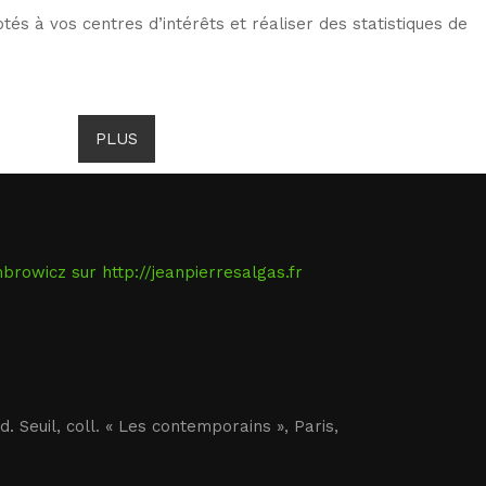
tés à vos centres d’intérêts et réaliser des statistiques de
TS DE GOMBROWICZ
NEWS
PLUS
LANG
rowicz sur http://jeanpierresalgas.fr
éd. Seuil, coll. « Les contemporains », Paris,