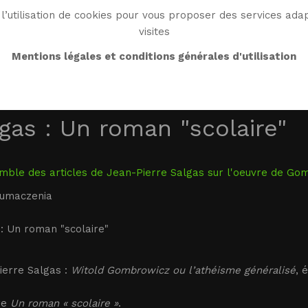
l’utilisation de cookies pour vous proposer des services adap
visites
BIO
WORK
BIBLIO
WG WORLD
ENDROI
Mentions légales et conditions générales d'utilisation
gas : Un roman "scolaire"
ble des articles de Jean-Pierre Salgas sur l'oeuvre de Gomb
łumaczenia
: Un roman "scolaire"
ierre Salgas :
Witold Gombrowicz ou l’athéisme généralisé
, 
re
Un roman « scolaire »
.