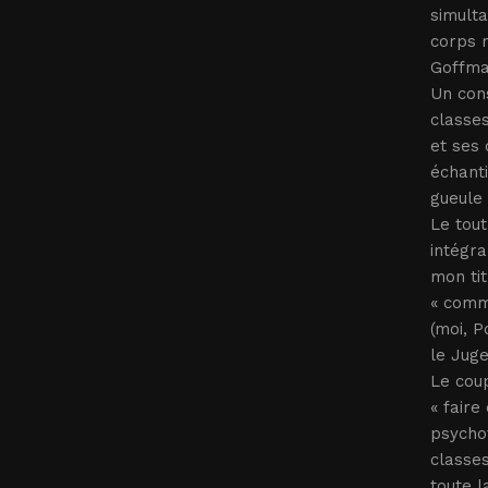
simulta
corps m
Goffma
Un cons
classes
et ses 
échanti
gueule 
Le tout
intégra
mon tit
« comme
(moi, P
le Juge
Le cou
« faire
psychot
classes
toute l