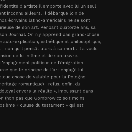
identité d’artiste il emporte avec lui un seul
t inconnu ailleurs. Il débarque loin de
nds écrivains latino-américains ne se sont
urieuse de son art. Pendant quatorze ans, sa
er son Journal. On n’y apprend pas grand-chose
e auto-explication, esthétique et philosophique,
; non qu’il pensât alors à sa mort : il a voulu
ension de lui-même et de son œuvre.
à l’engagement politique de l’émigration
ce que le principe de l’art engagé lui
quelque chose de valable pour la Pologne
ritage romantique) ; refus, enfin, du
éloyal envers la réalité », impuissant dans
tion (non pas que Gombrowicz soit moins
osième « clause du testament » qui est