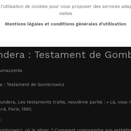
l’utilisation de cookies pour vous proposer des services adap
visites
BIO
WORK
BIBLIO
WG WORLD
Mentions légales et conditions générales d'utilisation
ndera : Testament de Gom
łumaczenia
a : Testament de Gombrowicz
undera, Les testaments trahis, neuvième partie : « Là, vous 
rd, Paris, 1993.
:
ombrowicz, où le situer ? Comment comprendre son esthétiq