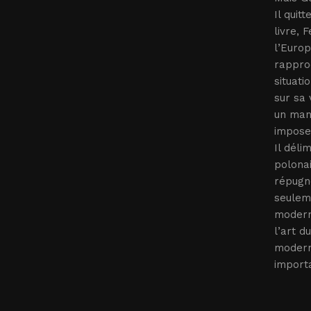
Il quit
livre, 
l’Europ
rapproc
situati
sur sa 
un manu
impose
Il déli
polonai
répugne
seuleme
moderni
l’art d
moderne
import