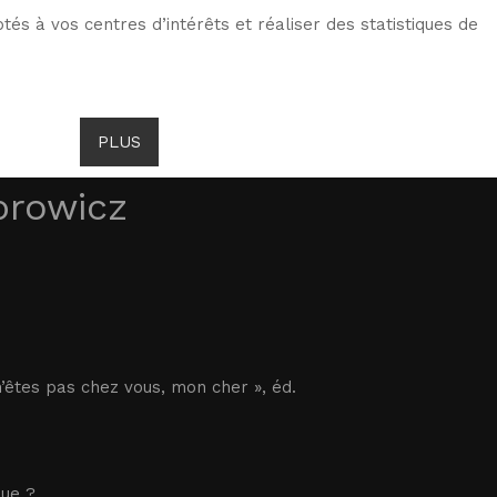
tés à vos centres d’intérêts et réaliser des statistiques de
ENDROITS DE GOMBROWICZ
NEWS
PLUS
LANG
browicz
n’êtes pas chez vous, mon cher », éd.
ue ?