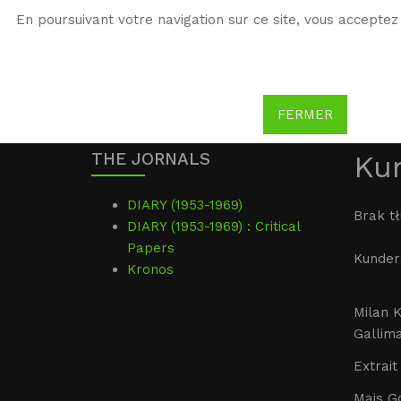
En poursuivant votre navigation sur ce site, vous acceptez 
WG
Witold Gombrowicz
FERMER
THE JORNALS
Ku
DIARY (1953-1969)
Brak t
DIARY (1953-1969) : Critical
Papers
Kunder
Kronos
Milan K
Gallima
Extrait 
Mais G