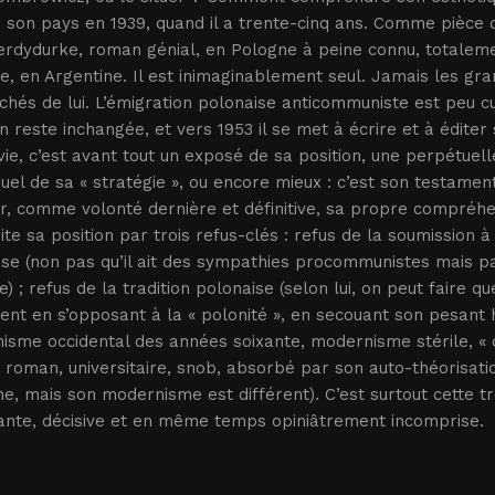
te son pays en 1939, quand il a trente-cinq ans. Comme pièce d’
Ferdydurke, roman génial, en Pologne à peine connu, totalemen
e, en Argentine. Il est inimaginablement seul. Jamais les gra
hés de lui. L’émigration polonaise anticommuniste est peu c
on reste inchangée, et vers 1953 il se met à écrire et à édit
vie, c’est avant tout un exposé de sa position, une perpétuell
el de sa « stratégie », ou encore mieux : c’est son testament 
r, comme volonté dernière et définitive, sa propre compréh
mite sa position par trois refus-clés : refus de la soumission 
se (non pas qu’il ait des sympathies procommunistes mais par
) ; refus de la tradition polonaise (selon lui, on peut faire 
nt en s’opposant à la « polonité », en secouant son pesant hé
sme occidental des années soixante, modernisme stérile, « d
u roman, universitaire, snob, absorbé par son auto-théorisa
, mais son modernisme est différent). C’est surtout cette tr
ante, décisive et en même temps opiniâtrement incomprise.