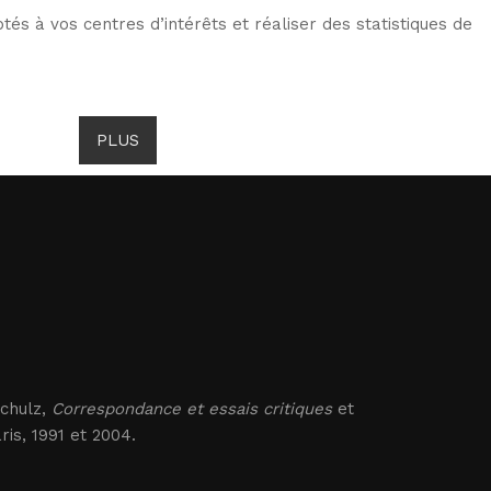
tés à vos centres d’intérêts et réaliser des statistiques de
TS DE GOMBROWICZ
NEWS
PLUS
LANG
Schulz,
Correspondance et essais critiques
et
ris, 1991 et 2004.