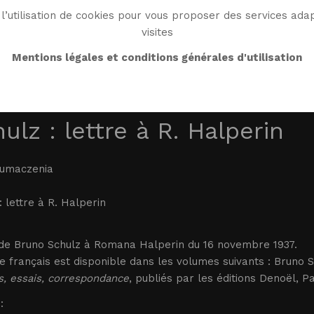
l’utilisation de cookies pour vous proposer des services adap
visites
BIO
WORK
BIBLIO
WG WORLD
ENDROI
Mentions légales et conditions générales d'utilisation
ulz : lettre à R. Halperin
łumaczenia
: lettre à R. Halperin
 de Bruno Schulz à Romana Halperin du 16 novembre 1937.
e français est disponible dans les volumes suivants : Bruno 
, essais, correspondance
, publiés par les éditions Denoël, Pa
: