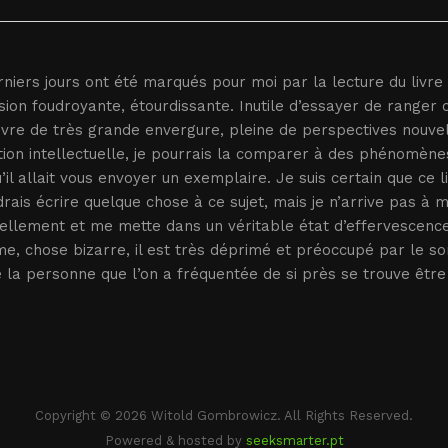
niers jours ont été marqués pour moi par la lecture du livre 
ion foudroyante, étourdissante. Inutile d’essayer de ranger 
re de très grande envergure, pleine de perspectives nouvell
ation intellectuelle, je pourrais la comparer à des phénom
u’il allait vous envoyer un exemplaire. Je suis certain que ce 
rais écrire quelque chose à ce sujet, mais je n’arrive pas à 
ellement et me mette dans un véritable état d’effervescence
e, chose bizarre, il est très déprimé et préoccupé par le so
 la personne que l’on a fréquentée de si près se trouve être
Copyright © 2026 Witold Gombrowicz. All Rights Reserved.
Powered & hosted by
seeksmarter.pt