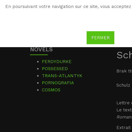
En poursuivant votre navigation sur ce site, vous acceptez 
WG
Witold Gombrowicz
FERMER
NOVELS
Sch
FERDYDURKE
POSSESSED
Brak t
TRANS-ATLANTYK
PORNOGRAFIA
Schulz 
COSMOS
Lettre
Le text
Romans
Extrait 