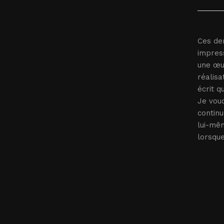
Ces der
impress
une œuv
réalis
écrit q
Je voud
continu
lui-mêm
lorsque