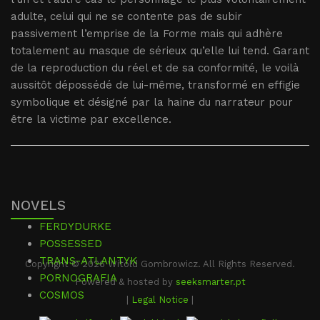
adulte, celui qui ne se contente pas de subir
passivement l’emprise de la Forme mais qui adhère
totalement au masque de sérieux qu’elle lui tend. Garant
de la reproduction du réel et de sa conformité, le voilà
aussitôt dépossédé de lui-même, transformé en effigie
symbolique et désigné par la haine du narrateur pour
être la victime par excellence.
NOVELS
FERDYDURKE
POSSESSED
TRANS-ATLANTYK
Copyright © 2026 Witold Gombrowicz. All Rights Reserved.
PORNOGRAFIA
Powered & hosted by
seeksmarter.pt
COSMOS
|
Legal Notice
|