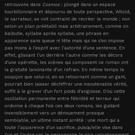
retrouvons dans
Cosmos
: plongé dans un espace
tourbillonnaire et dépourvu de toute perspective, Witold,
le narrateur, se voit contraint de recréer le monde ; non
selon un plan préétabli mais arbitrairement, comme on
balbutie, syllabe après syllabe, une phrase en
apparence sans queue ni tête mais qui ne s’en impose
pas moins à l’esprit avec l’autorité d’une sentence. En
effet, glissant l’un derrière l’autre comme les décors
d’une opérette, les scènes qui composent ce roman ont
la gratuité lancinante d’un refrain. En même temps le
soupçon que celui-ci, en se retournant comme un gant,
pourrait bien laisser déchiffrer une insoutenable vérité,
suffit à le grever d’un fort poids d’angoisse. D’où cette
oscillation permanente entre fébrilité et terreur qui
ordonne à chaque fois ces deux romans, les guidant
insensiblement vers un dénouement presque
semblable, un ultime instant arrêté : une mort qui a
toute l’apparence d’un sacrifice, puisqu’elle vise dans
l’un et l’autre cas le personnage le plus volontairement