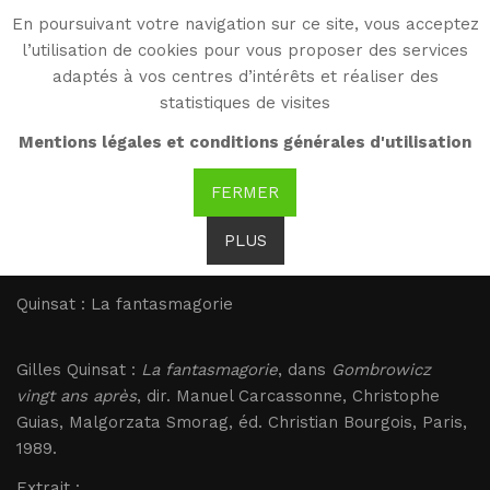
En poursuivant votre navigation sur ce site, vous acceptez
WG
l’utilisation de cookies pour vous proposer des services
Witold Gombrowicz
adaptés à vos centres d’intérêts et réaliser des
statistiques de visites
Quinsat : La
Mentions légales et conditions générales d'utilisation
fantasmagorie
FERMER
PLUS
Brak tłumaczenia
Quinsat : La fantasmagorie
Gilles Quinsat :
La fantasmagorie
, dans
Gombrowicz
vingt ans après
, dir. Manuel Carcassonne, Christophe
Guias, Malgorzata Smorag, éd. Christian Bourgois, Paris,
1989.
Extrait :