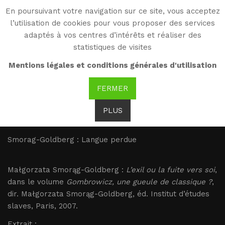
En poursuivant votre navigation sur ce site, vous acceptez
WG
l’utilisation de cookies pour vous proposer des services
Witold Gombrowicz
adaptés à vos centres d’intérêts et réaliser des
statistiques de visites
Smorag-Goldberg :
Mentions légales et conditions générales d'utilisation
Langue perdue
FERMER
PLUS
Brak tłumaczenia
Smorag-Goldberg : Langue perdue
Małgorzata Smorąg-Goldberg :
L’exil ou la fuite vers soi
,
dans le volume
Gombrowicz, une gueule de classique ?
,
dir. Małgorzata Smorąg-Goldberg, éd. Institut d’études
slaves, Paris, 2007.
Extrait :