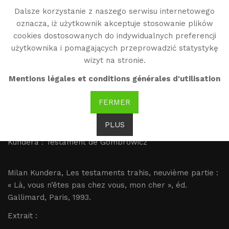
Dalsze korzystanie z naszego serwisu internetowego
WG
oznacza, iż użytkownik akceptuje stosowanie plików
Witold Gombrowicz
cookies dostosowanych do indywidualnych preferencji
użytkownika i pomagających przeprowadzić statystykę
wizyt na stronie.
Kundera : Testament de
Mentions légales et conditions générales d'utilisation
Gombrowicz
FERMER
Brak tłumaczenia
PLUS
Kundera : Testament de Gombrowicz
Milan Kundera, Les testaments trahis, neuvième partie :
« Là, vous n’êtes pas chez vous, mon cher », éd.
Gallimard, Paris, 1993.
Extrait :