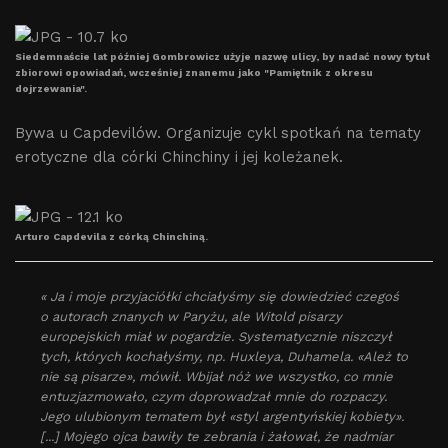
Siedemnaście lat później Gombrowicz użyje nazwę ulicy, by nadać nowy tytuł
zbiorowi opowiadań, wcześniej znanemu jako "Pamiętnik z okresu
dojrzewania".
Bywa u Capdevilów. Organizuje cykl spotkań na tematy
erotyczne dla córki Chinchiny i jej koleżanek.
Arturo Capdevila z córką Chinchiną.
« Ja i moje przyjaciółki chciałyśmy się dowiedzieć czegoś
o autorach znanych w Paryżu, ale Witold pisarzy
europejskich miał w pogardzie. Systematycznie niszczył
tych, których kochałyśmy, np. Huxleya, Duhamela. «Ależ to
nie są pisarze», mówił. Wbijał nóż we wszystko, co mnie
entuzjazmowało, czym doprowadzał mnie do rozpaczy.
Jego ulubionym tematem był «styl argentyńskiej kobiety».
[...] Mojego ojca bawiły te zebrania i żałował, że nadmiar