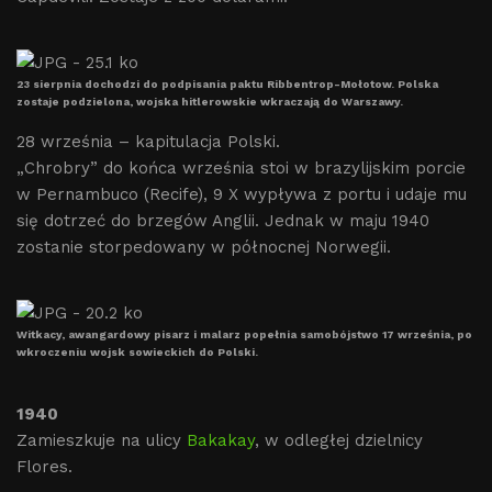
23 sierpnia dochodzi do podpisania paktu Ribbentrop-Mołotow. Polska
zostaje podzielona, wojska hitlerowskie wkraczają do Warszawy.
28 września – kapitulacja Polski.
„Chrobry” do końca września stoi w brazylijskim porcie
w Pernambuco (Recife), 9 X wypływa z portu i udaje mu
się dotrzeć do brzegów Anglii. Jednak w maju 1940
zostanie storpedowany w północnej Norwegii.
Witkacy, awangardowy pisarz i malarz popełnia samobójstwo 17 września, po
wkroczeniu wojsk sowieckich do Polski.
1940
Zamieszkuje na ulicy
Bakakay
, w odległej dzielnicy
Flores.