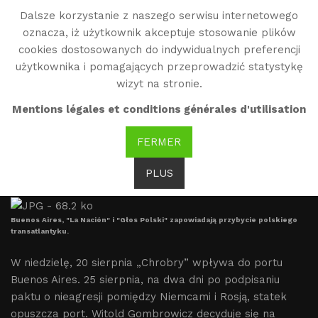
Dalsze korzystanie z naszego serwisu internetowego
WG
oznacza, iż użytkownik akceptuje stosowanie plików
Witold Gombrowicz
cookies dostosowanych do indywidualnych preferencji
użytkownika i pomagających przeprowadzić statystykę
wizyt na stronie.
Blaski i nędze wygnania
Mentions légales et conditions générales d'utilisation
(1939-1946)
FERMER
PLUS
1939
Buenos Aires, "La Nación" i "Głos Polski" zapowiadają przybycie polskiego
transatlantyku.
W niedzielę, 20 sierpnia „Chrobry” wpływa do portu
Buenos Aires. 25 sierpnia, na dwa dni po podpisaniu
paktu o nieagresji pomiędzy Niemcami i Rosją, statek
opuszcza port. Witold Gombrowicz decyduje się na