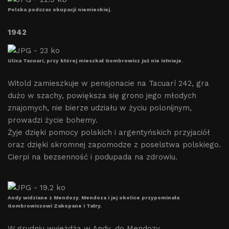
Polska podczas okupacji niemieckiej.
1942
Ulica Tacuari, przy której mieszkał Gombrowicz już nie istnieje.
Witold zamieszkuje w pensjonacie na Tacuarí 242, gra
dużo w szachy, powiększa się grono jego młodych
znajomych, nie bierze udziału w życiu polonijnym,
prowadzi życie bohemy.
Żyje dzięki pomocy polskich i argentyńskich przyjaciół
oraz dzięki skromnej zapomodze z poselstwa polskiego.
Cierpi na bezsenność i podupada na zdrowiu.
Andy widziane z Mendozy. Mendoza i jej okolice przypominała
Gombrowiczowi Zakopane i Tatry.
W grudniu wyjeżdża w Andy, do Mendozy.