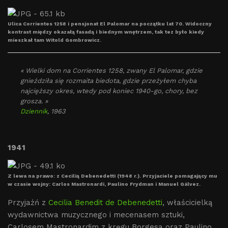
Ulica Corrientes 1258 i pensjonat El Palomar na początku lat 70. Widoczny
kontrast między okazałą fasadą i biednym wnętrzem, tak tez było kiedy
mieszkał tam Witold Gombrowicz.
« Wielki dom na Corrientes 1258, zwany El Palomar, gdzie
gnieździła się rozmaita biedota, gdzie przeżyłem chyba
najcięższy okres, wtedy pod koniec 1940-go, chory, bez
grosza. »
Dziennik
, 1963
1941
Z lewa na prawo: z Cecilią Debenedetti (1948 r.). Przyjaciele pomagający mu
w czasie wojny: Carlos Mastronardi, Paulino Frydman i Manuel Gálvez.
Przyjaźń z
Cecilia Benedit de Debenedetti
, właścicielką
wydawnictwa muzycznego i mecenasem sztuki,
Carlosem Mastronardim z kręgu Borgesa oraz Paulino