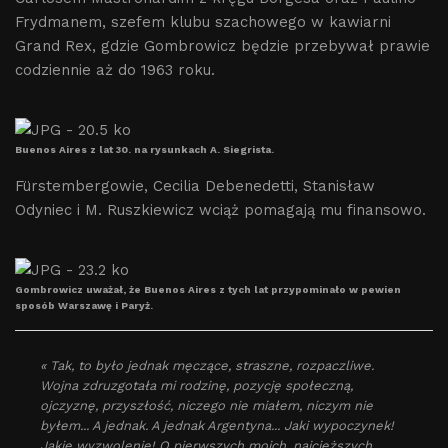
Frydmanem, szefem klubu szachowego w kawiarni
Grand Rex, gdzie Gombrowicz będzie przebywał prawie
codziennie aż do 1963 roku.
Buenos Aires z lat 30. na rysunkach A. Siegrista.
Fürstembergowie, Cecilia Debenedetti, Stanisław
Odyniec i M. Ruszkiewicz wciąż pomagają mu finansowo.
Gombrowicz uważał, że Buenos Aires z tych lat przypominało w pewien
sposób Warszawę i Paryż.
« Tak, to było jednak męczące, straszne, rozpaczliwe.
Wojna zdruzgotała mi rodzinę, pozycję społeczną,
ojczyznę, przyszłość, niczego nie miałem, niczym nie
byłem... A jednak. A jednak Argentyna... Jaki wypoczynek!
Jakie wyzwolenie! O pierwszych moich, najcięższych,