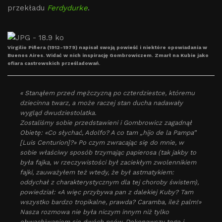
przekładu
Ferdydurke
.
Virgilio Piñera (1912-1979) napisał swoją powieść i niektóre opowiadania w
Buenos Aires. Widać w nich inspirację Gombrowiczem. Zmarł na Kubie jako
ofiara castrowskich prześladowań.
« Stanąłem przed mężczyzną po czterdziestce, któremu
dziecinna twarz, a może raczej stan ducha nadawały
wygląd dwudziestolatka.
Zostaliśmy sobie przedstawieni i Gombrowicz zagadnął
Obietę: «Co słychać, Adolfo? A co tam „hijo de la Pampa”
[Luis Centurion]?» Po czym zwracając się do mnie, w
sobie właściwy sposób trzymając papierosa (tak jakby to
była fajka, w rzeczywistości był zaciekłym zwolennikiem
fajki, zauważyłem też wtedy, że był astmatykiem:
oddychał z charakterystycznym dla tej choroby świstem),
powiedział: «A więc przybywa pan z dalekiej Kuby? Tam
wszystko bardzo tropikalne, prawda? Caramba, ileż palm!»
Nasza rozmowa nie była niczym innym niż tylko
obwąchiwaniem się dwóch psów. Dokonawszy tego i