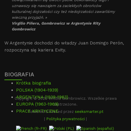
uznawszy się nawzajem za zaciekłych obrońców
kulturalnej dojrzałości czy też niedojrzałości zawarliśmy
wieczną przyjaźń. »
Virgilio Piñera, Gombrowicz w Argentynie Rity
Gombrowicz
W Argentynie dochodzi do władzy Juan Domingo Perón,
rozpoczyna się kariera Evity.
BIOGRAFIA
Krótka biografia
POLSKA (1904-1939)
ARGENTYNA (1939-1963)
Copyright © 2026 Witold Gombrowicz. Wszelkie prawa
EUROPA (1963-1969)
zastrzeżone.
PRACE KRYTYCZNE
Powered & hosted przez
seeksmarter.pt
|
Polityka prywatności
|