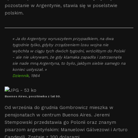
pozostanie w Argentynie, stawia się w poselstwie
polskim.
« Ja do Argentyny wyruszyłem przypadkiem, na dwa
tygodnie tylko, gdyby zrządzeniem losu wojna nie
wybchła w ciągu tych dwóch tygodni, wróciłbym do Polski
- ale nie ukrywam, że gdy klamaka zapadła i zatrzasnęła
sie nade mną Argentyna, to było, jakbym siebie samego na
koniec usłyszał. »
Dziennik
, 1964
Buenos Aires, pocztówka z lat 50.
Od września do grudnia Gombrowicz mieszka w
pensjonatach w centrum Buenos Aires. Jeremi
Stempowski przedstawia go Polonii oraz znanym
pisarzom argentyńskim: Manuelowi Gálvezowi i Arturo
Capdevili. Zostaje z 200 dolarami.