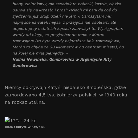
blady, zielonkawy, ma zapadnięte policzki, kaszle, ciężko
osuwa się na krzesło i prosi: «Niech mi pani da coś do
zjedzenia, już drugi dzień nie jem ». Usmażyłam mu
naprędce kawałek mięsa, z przejęcia nie osoliłam, ale
dopiero przy ostatnich kęsach zauważył to. Wyciągnęłam
wtedy od niego, że przyjechał do mnie z Morón
tramwajem (to była wtedy najdłuższa linia tramwajowa,
Morón to chyba ze 30 kilometrów od centrum miasta), bo
na kolej nie miał pieniędzy. »
Halina Nowińska, Gombrowicz w Argentynie Rity
Gombrowicz
Niemcy odkrywają Katyń, niedaleko Smoleńska, gdzie
zamordowano 4,5 tys. żołnierzy polskich w 1940 roku
na rozkaz Stalina.
Ciała odkryte w Katyniu.