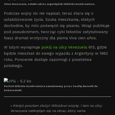
Ulica Venezuela, ostatni adres argentyński Witolda Gombrowicza.
Podczas wojny nic nie napisał, teraz stara się o
ustabilizowanie życia. Szuka mieszkania, stałych
dochodów, by móc poświęcić się pisaniu. Wciąż publikuje
pod pseudonimem, tworząc cykl tekstów zatytułowany
Nasz dramat erotyczny dla pisma Viva cien años.
W lutym wynajmuje
pokój na ulicy Venezuela
615, gdzie
będzie mieszkał do swego wyjazdu z Argentyny w 1963
roku. Ponownie dostaje zapomogi z poselstwa
polskiego.
Portret Witolda Gombrowicza namalowany przez Cecilię Benedit de
Debenedetti.
« Kiedyś poszłam złożyć Witoldowi wizytę. I tam na ulicy
Venezuela natknęłąm się na obraz, który sama