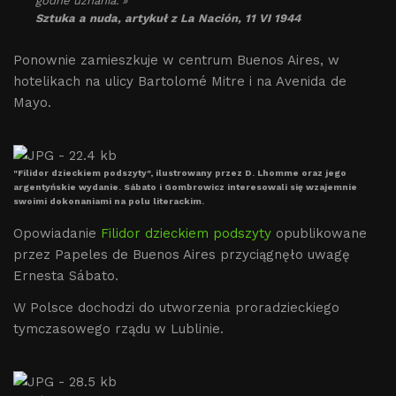
godne uznania. »
Sztuka a nuda, artykuł z La Nación, 11 VI 1944
Ponownie zamieszkuje w centrum Buenos Aires, w
hotelikach na ulicy Bartolomé Mitre i na Avenida de
Mayo.
"Filidor dzieckiem podszyty", ilustrowany przez D. Lhomme oraz jego
argentyńskie wydanie. Sábato i Gombrowicz interesowali się wzajemnie
swoimi dokonaniami na polu literackim.
Opowiadanie
Filidor dzieckiem podszyty
opublikowane
przez Papeles de Buenos Aires przyciągnęło uwagę
Ernesta Sábato.
W Polsce dochodzi do utworzenia proradzieckiego
tymczasowego rządu w Lublinie.