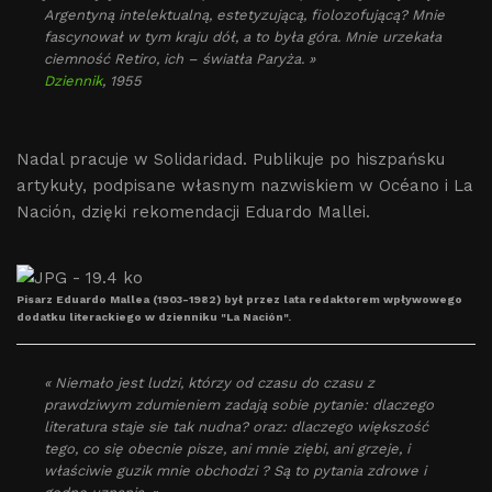
Argentyną intelektualną, estetyzującą, fiolozofującą? Mnie
fascynował w tym kraju dół, a to była góra. Mnie urzekała
ciemność
Retiro
, ich – światła Paryża. »
Dziennik
, 1955
Nadal pracuje w Solidaridad. Publikuje po hiszpańsku
artykuły, podpisane własnym nazwiskiem w Océano i La
Nación, dzięki rekomendacji Eduardo Mallei.
Pisarz Eduardo Mallea (1903-1982) był przez lata redaktorem wpływowego
dodatku literackiego w dzienniku "La Nación".
« Niemało jest ludzi, którzy od czasu do czasu z
prawdziwym zdumieniem zadają sobie pytanie: dlaczego
literatura staje sie tak nudna? oraz: dlaczego większość
tego, co się obecnie pisze, ani mnie ziębi, ani grzeje, i
właściwie guzik mnie obchodzi ? Są to pytania zdrowe i