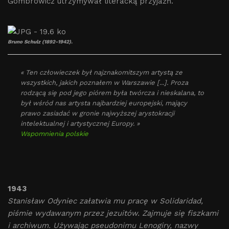
Gombrowicz utrzymywał literacką przyjaźń.
Bruno Schulz (1892-1942).
« Ten człowieczek był najznakomitszym artystą ze
wszystkich, jakich poznałem w Warszawie [...]. Proza
rodzącą się pod jego piórem była twórcza i nieskalana, to
był wśród nas artysta najbardziej europejski, mający
prawo zasiadać w gronie najwyższej arystokracji
intelektualnej i artystycznej Europy. »
Wspomnienia polskie
1943
Stanisław Odyniec załatwia mu pracę w Solidaridad,
piśmie wydawanym przez jezuitów. Zajmuje się fiszkami
i archiwum. Używając pseudonimu Lenogiry, nazwy