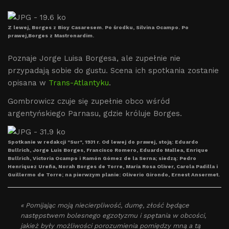
Z lewej, Borges z Bioy Casaresem. Po środku, Silvina Ocampo. Po
prawej,Borges z Mastronardim.
Poznaje Jorge Luisa Borgesa, ale zupełnie nie
przypadają sobie do gustu. Scena ich spotkania zostanie
opisana w
Trans-Atlantyku
.
Gombrowicz czuje się zupełnie obco wśród
argentyńskiego Parnasu, gdzie króluje Borges.
Spotkanie w redakcji "Sur", 1931 r. Od lewej do prawej, stoją: Eduardo
Bullrich, Jorge Luis Borges, Francisco Romero, Eduardo Mallea, Enrique
Bullrich, Victoria Ocampo i Ramón Gómez de la Serna; siedzą: Pedro
Henríquez Ureña, Norah Borges de Torre, María Rosa Oliver, Carola Padilla i
Guillermo de Torre; na pierwzym planie: Oliverio Girondo, Ernest Ansermet.
« Pomijając moją niecierpliwość, dumę, złość będące
następstwem bolesnego egzotyzmu i spętania w obcości,
jakież były możliwości porozumienia pomiędzy mną a tą