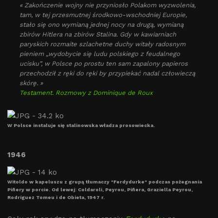
« Zakończenie wojny nie przyniosło Polakom wyzwolenia,
tam, w tej przesmutnej środkowo-wschodniej Europie,
stało się ono wymianą jednej nocy na drugą, wymianą
zbirów Hitlera na zbirów Stalina. Gdy w kawiarniach
paryskich rozmaite szlachetne duchy witały radosnym
pieniem „wydobycie się ludu polskiego z feudalnego
ucisku”, w Polsce po prostu ten sam zapalony papieros
przechodził z ręki do ręki by przypiekać nadal człowieczą
skórę. »
Testament. Rozmowy z Dominique de Roux
W Polsce instaluje się stalinowska władza prosowiecka.
1946
Witoldo w kapeluszu z grupą tłumaczy "Ferdydurke" podczas pożegnania
Piñery w porcie. Od lewej: Coldaroli, Peyrou, Piñera, Graziella Peyrou,
Rodríguez Tomeu i de Obieta, 1947 r.