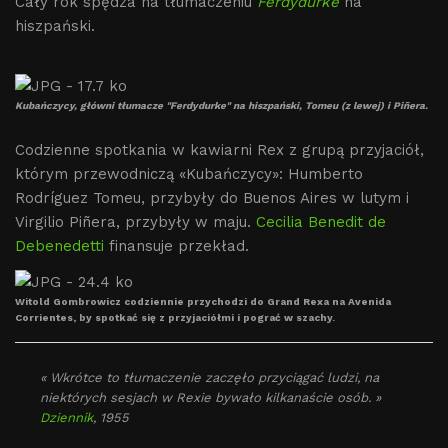
Cały rok spędza na tłumaczeniu
Ferdydurke
na
hiszpański.
Kubańczycy, główni tłumacze "Ferdydurke" na hiszpański, Tomeu (z lewej) i Piñera.
Codzienne spotkania w kawiarni Rex z grupą przyjaciół,
którym przewodniczą «Kubańczycy»: Humberto
Rodríguez Tomeu, przybyły do Buenos Aires w lutym i
Virgilio Piñera, przybyły w maju.
Cecilia Benedit de
Debenedetti
finansuje przekład.
Witold Gombrowicz codziennie przychodzi do Grand Rexa na Avenida
Corrientes, by spotkać się z przyjaciółmi i pograć w szachy.
« Wkrótce to tłumaczenie zaczęło przyciągać ludzi, na
niektórych sesjach w Rexie bywało kilkanaście osób. »
Dziennik
, 1955