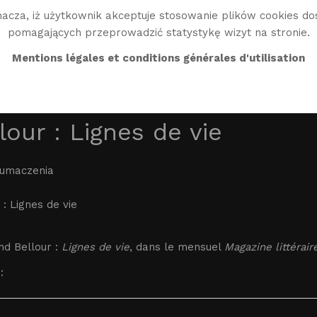
acza, iż użytkownik akceptuje stosowanie plików cookies do
pomagających przeprowadzić statystykę wizyt na stronie.
BIO
TWÓRCZOŚĆ
BIBLIO
ŚWIAT WG
EN
Mentions légales et conditions générales d'utilisation
lour : Lignes de vie
łumaczenia
 : Lignes de vie
d Bellour :
Lignes de vie
, dans le mensuel
Magazine littérair
: