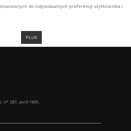
stosowanych do indywidualnych preferencji użytkownika i
DROITS DE GOMBROWICZ
AKTUALNOŚCI
PLUS
JĘZYK
e
, n° 287, avril 1991.