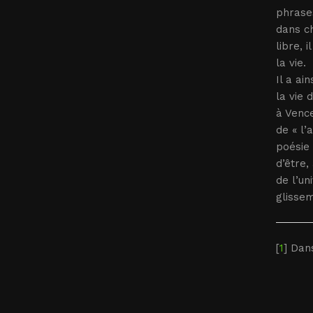
phrases
dans ch
libre, 
la vie.
Il a ai
la vie 
à Vence
de « l’
poésie 
d’être,
de l’un
glisse
[
1
] Da