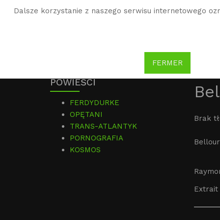
Dalsze korzystanie z naszego serwisu internetowego ozn
WG
Witold Gombrowicz
FERMER
POWIEŚCI
Bel
FERDYDURKE
OPĘTANI
Brak t
TRANS-ATLANTYK
PORNOGRAFIA
Bellour
KOSMOS
Raymon
Extrait 