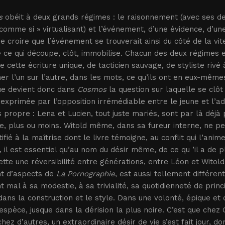
s
obéit à deux grands régimes : le raisonnement (avec ses de
 comme si » virtualisant) et l’événement, d’une évidence, d’une
de croire que l’événement se trouverait ainsi du côté de la vit
 ce qui découpe, clôt, immobilise. Chacun des deux régimes e
e cette écriture unique, de tacticien sauvage, de styliste riv
er l’un sur l’autre, dans les mots, ce qu’ils ont en eux-même
ue devient donc dans
Cosmos
la question sur laquelle se clô
exprimée par l’opposition irrémédiable entre le jeune et l’ad
 propre : Lena et Lucien, tout juste mariés, sont par là déjà
e, plus ou moins. Witold même, dans sa fureur interne, ne pe
tifié à la maîtrise dont le livre témoigne, au conflit qui l’ani
, il est essentiel qu’au nom du désir même, de ce qu ’il a de p
ette une réversibilité entre générations, entre Léon et Witold
nt d’aspects de
La Pornographie
, est aussi tellement différe
t mal à sa modestie, à sa trivialité, sa quotidienneté de princip
ans la construction et le style. Dans une volonté, épique et
’espèce, jusque dans la dérision la plus noire. C’est que chez
chez d’autres, un extraordinaire désir de vie s’est fait jour, d