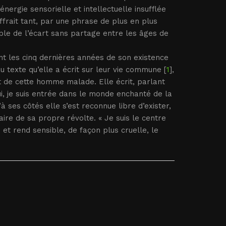
nergie sensorielle et intellectuelle insufflée
frait tant, par une phrase de plus en plus
simple de l’écart sans partage entre les âges de
dant les cinq dernières années de son existence
u texte qu’elle a écrit sur leur vie commune [
1
],
nt de cette homme malade. Elle écrit, parlant
lui, je suis entrée dans le monde enchanté de la
à ses côtés elle s’est reconnue libre d’exister,
daire de sa propre révolte. « Je suis le centre
te et rend sensible, de façon plus cruelle, le