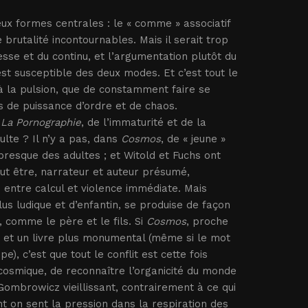
ux formes centrales : le « comme » associatif
 brutalité incontournables. Mais il serait trop
esse et du continu, et l’argumentation plutôt du
st susceptible des deux modes. Et c’est tout le
é à la pulsion, que de constamment faire se
s de puissance d’ordre et de chaos.
t
La Pornographie
, de l’immaturité et de la
ulte ? Il n’y a pas, dans
Cosmos
, de « jeune »
 presque des adultes ; et Witold et Fuchs ont
ut être, narrateur et auteur présumé,
me entre calcul et violence immédiate. Mais
lus ludique et d’enfantin, se produise de façon
, comme le père et le fils. Si
Cosmos
, proche
nt et un livre plus monumental (même si le mot
e), c’est que tout le conflit est cette fois
 cosmique, de reconnaître l’organicité du monde
 Gombrowicz vieillissant, contrairement à ce qui
ont on sent la pression dans la respiration des