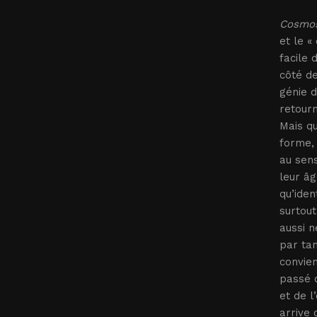
Cosmo
et le «
facile 
côté de
génie d
retourn
Mais q
forme, 
au sens
leur âg
qu’iden
surtout
aussi n
par ta
convien
passé d
et de l
arrive 