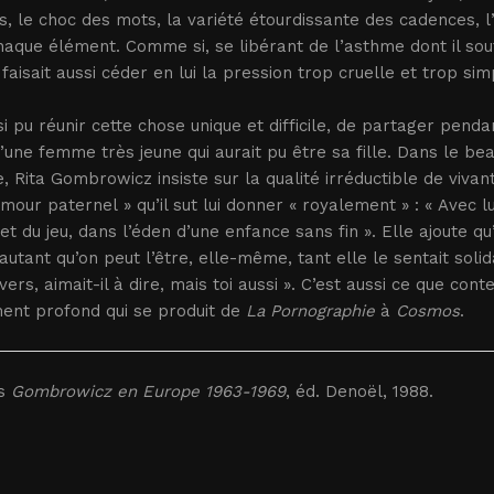
, le choc des mots, la variété étourdissante des cadences, l’é
aque élément. Comme si, se libérant de l’asthme dont il souf
il faisait aussi céder en lui la pression trop cruelle et trop 
nsi pu réunir cette chose unique et difficile, de partager pen
d’une femme très jeune qui aurait pu être sa fille. Dans le bea
, Rita Gombrowicz insiste sur la qualité irréductible de viva
amour paternel » qu’il sut lui donner « royalement » : « Avec 
et du jeu, dans l’éden d’une enfance sans fin ». Elle ajoute qu’
 autant qu’on peut l’être, elle-même, tant elle le sentait soli
ivers, aimait-il à dire, mais toi aussi ». C’est aussi ce que con
ment profond qui se produit de
La Pornographie
à
Cosmos
.
ns
Gombrowicz en Europe 1963-1969
, éd. Denoël, 1988.