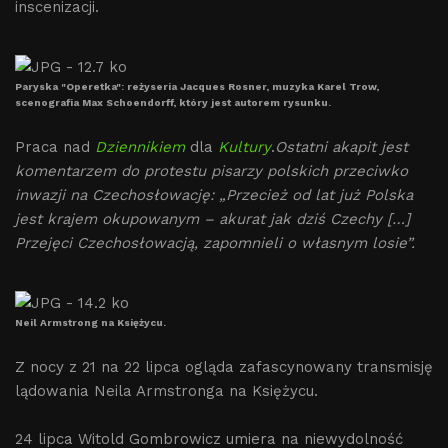
inscenizacji.
Paryska "Operetka": reżyseria Jacques Rosner, muzyka Karel Trow,
scenografia Max Schoendorff, który jest autorem rysunku.
Praca nad
Dziennikiem
dla
Kultury
.
Ostatni akapit jest
komentarzem do protestu pisarzy polskich przeciwko
inwazji na Czechosłowację: „Przecież od lat już Polska
jest krajem okupowanym – akurat jak dziś Czechy […]
Przejęci Czechosłowacją, zapomnieli o własnym losie”.
Neil Armstrong na Księżycu.
Z nocy z 21 na 22 lipca ogląda zafascynowany transmisję
lądowania Neila Armstronga na Księżycu.
24 lipca Witold Gombrowicz umiera na niewydolność