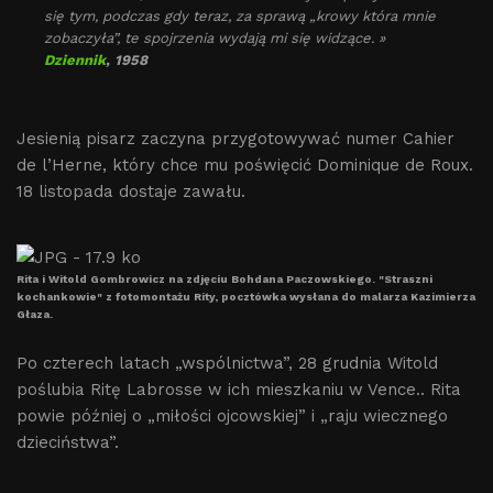
się tym, podczas gdy teraz, za sprawą „krowy która mnie
zobaczyła”, te spojrzenia wydają mi się widzące. »
Dziennik
, 1958
Jesienią pisarz zaczyna przygotowywać numer Cahier
de l’Herne, który chce mu poświęcić Dominique de Roux.
18 listopada dostaje zawału.
Rita i Witold Gombrowicz na zdjęciu Bohdana Paczowskiego. "Straszni
kochankowie" z fotomontażu Rity, pocztówka wysłana do malarza Kazimierza
Głaza.
Po czterech latach „wspólnictwa”, 28 grudnia Witold
poślubia Ritę Labrosse w ich mieszkaniu w Vence.. Rita
powie później o „miłości ojcowskiej” i „raju wiecznego
dzieciństwa”.