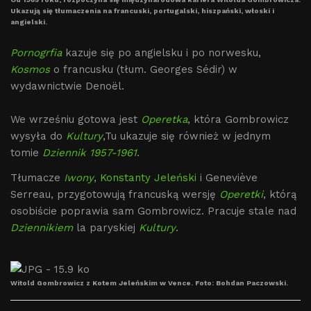
Ukazują się tłumaczenia na francuski, portugalski, hiszpański, włoski i
angielski.
Pornogrfia
kazuje się po angielsku i po norwesku,
Kosmos
o francusku (tłum. Georges Sédir) w
wydawnictwie Denoël.
We wrześniu gotowa jest
Operetka
, która Gombrowicz
wysyła do
Kultury
,Tu ukazuje się również w jednym
tomie
Dziennik 1957-1961
.
Tłumacze
Iwony
,
Konstanty Jeleński
i Geneviève
Serreau, przygotowują francuską wersję
Operetki
, którą
osobiście poprawia sam Gombrowicz. Pracuje stale nad
Dziennikiem
la paryskiej
Kultury
.
Witold Gombrowicz z Kotem Jeleńskim w Vence. Foto: Bohdan Paczowski.