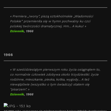
« Premiera „Iwony”, piszą sztokholmskie „Wiadomości
Polskie” przemieniła się w hymn pochwalny ku czci
polskiej twórczości dramatycznej. Hm… A kuku! »
Dziennik
, 1966
1966
« W sześćdziesiątym pierwszym roku życia osiągnąłem to,
co normalnie człowiek zdobywa około trzydziestki: życie
rodzinne, mieszkanie, pieska, kotka, wygody… A też
niewątpliwie (wszystko o tym świadczy) stałem się
"pisarzem". »
Dziennik
, 1966
Od 1965 roku, rozpoczyna się międzynarodowa kariera Witolda Gombrowicza.