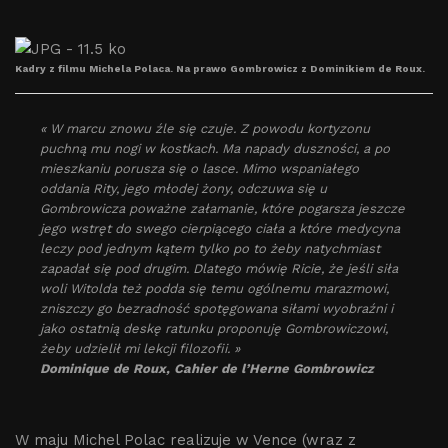
Kadry z filmu Michela Polaca. Na prawo Gombrowicz z Dominikiem de Roux.
« W marcu znowu źle się czuje. Z powodu kortyzonu
puchną mu nogi w kostkach. Ma napady duszności, a po
mieszkaniu porusza się o lasce. Mimo wspaniałego
oddania Rity, jego młodej żony, odczuwa się u
Gombrowicza poważne załamanie, które pogarsza jeszcze
jego wstręt do swego cierpiącego ciała a które medycyna
leczy pod jednym kątem tylko po to żeby natychmiast
zapadał się pod drugim. Dlatego mówię Ricie, że jeśli siła
woli Witolda też podda się temu ogólnemu marazmowi,
zniszczy go bezradność spotęgowana siłami wyobraźni i
jako ostatnią deskę ratunku proponuję Gombrowiczowi,
żeby udzielił mi lekcji filozofii. »
Dominique de Roux, Cahier de l’Herne Gombrowicz
W maju Michel Polac realizuje w Vence (wraz z