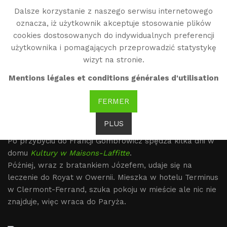
Dalsze korzystanie z naszego serwisu internetowego
WG
oznacza, iż użytkownik akceptuje stosowanie plików
Witold Gombrowicz
cookies dostosowanych do indywidualnych preferencji
użytkownika i pomagających przeprowadzić statystykę
wizyt na stronie.
We Francji : Royaumont i
Mentions légales et conditions générales d'utilisation
Vence (1964-1969)
FERMER
PLUS
1964
Po przybyciu do Francji Gombrowicz spędza kilka dni w
domu
Kultury w Maisons-Laffitte
.
Później, wraz z bratankiem Józefem, udaje się na
leczenie do Royat w Owernii. Mieszka w hotelu Terminus
w Clermont-Ferrand, szuka pokoju w mieście ale nic nie
znajduje, więc wraca do Paryża.