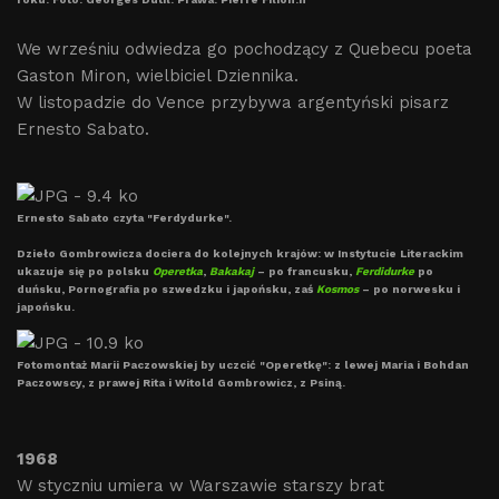
We wrześniu odwiedza go pochodzący z Quebecu poeta
Gaston Miron, wielbiciel Dziennika.
W listopadzie do Vence przybywa argentyński pisarz
Ernesto Sabato.
Ernesto Sabato czyta "Ferdydurke".
Dzieło Gombrowicza dociera do kolejnych krajów: w Instytucie Literackim
ukazuje się po polsku
Operetka
,
Bakakaj
– po francusku,
Ferdidurke
po
duńsku, Pornografia po szwedzku i japońsku, zaś
Kosmos
– po norwesku i
japońsku.
Fotomontaż Marii Paczowskiej by uczcić "Operetkę": z lewej Maria i Bohdan
Paczowscy, z prawej Rita i Witold Gombrowicz, z Psiną.
1968
W styczniu umiera w Warszawie starszy brat