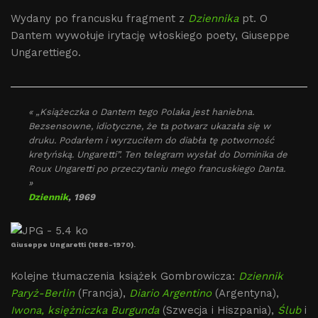
Wydany po francusku fragment z
Dziennika
pt. O
Dantem wywołuje irytację włoskiego poety, Giuseppe
Ungarettiego.
« „Książeczka o Dantem tego Polaka jest haniebna.
Bezsensowne, idiotyczne, że ta potwarz ukazała się w
druku. Podarłem i wyrzuciłem do diabła tę potworność
kretyńską. Ungaretti”. Ten telegram wysłał do Dominika de
Roux Ungaretti po przeczytaniu mego francuskiego Danta.
»
Dziennik
, 1969
Giuseppe Ungaretti (1888-1970).
Kolejne tłumaczenia książek Gombrowicza:
Dziennik
Paryż-Berlin
(Francja),
Diario Argentino
(Argentyna),
Iwona, księżniczka Burgunda
(Szwecja i Hiszpania),
Ślub
i