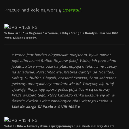
Pracuje nad kolejną wersją
Operetki
.
W kawiarnii "La Régence" w Vence, z Ritą i François Bondym, marzec 1965.
Foto: Lilianne Bondy.
« Vence jest bardzo eleganckim miejscem, bywa nawet
pięć albo sześć Rollce Roysów [sic!]. Widzę ich prze okno
jadalni, które wychodzi na plac, kupują mleko i inne rzeczy
na śniadanie. Rotschildowie, hrabina Carolyi, de Noailles,
Safary, Dubuffet, Chagall, czasami Picasso, żona Johnsona
gwiazdy, amerykańscy admirałowie itd. Wszyscy się tutaj
zjawiają. Przyjmuję sporo gości, gdyż liczni są ci, którzy
Pragą widzieć tego, który każdego ranka ukazuje się im w
świetle dwóch świec zapalonych dla Świętego Ducha. »
List do Jorge Di Paola z 6 VIII 1965 r.
Witold i Rita w towarzystwie zaprzyjaźnionych polskich malarzy Józefa