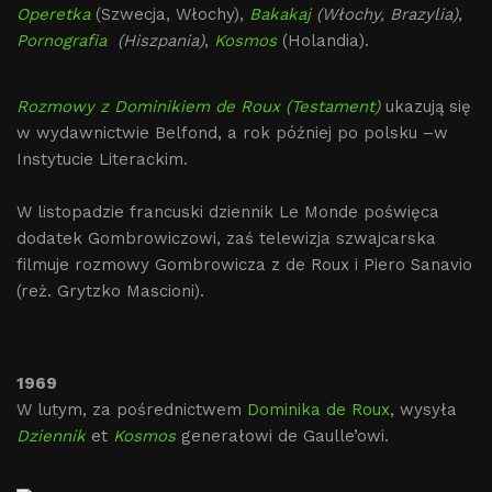
Operetka
(Szwecja, Włochy),
Bakakaj
(Włochy, Brazylia)
,
Pornografia
(Hiszpania)
,
Kosmos
(Holandia).
Rozmowy z Dominikiem de Roux (Testament)
ukazują się
w wydawnictwie Belfond, a rok później po polsku –w
Instytucie Literackim.
W listopadzie francuski dziennik Le Monde poświęca
dodatek Gombrowiczowi, zaś telewizja szwajcarska
filmuje rozmowy Gombrowicza z de Roux i Piero Sanavio
(reż. Grytzko Mascioni).
1969
W lutym, za pośrednictwem
Dominika de Roux
, wysyła
Dziennik
et
Kosmos
generałowi de Gaulle’owi.