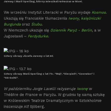
Jaremy i Marii Sperling, którzy mieszkali wówczas w Nicei.
We wrześniu Instytut Literacki w Paryżu wydaje
Kosmos
.
Ukazują się francuskie tłumaczenia
Iwony, księżniczki
Burgunda
oraz
Ślubu
.
W Niemczech ukazuje się
Dziennik Paryż - Berlin
, a w
Jugosławii –
Ferdydurke
.
Cztery obrazy Józefa Jaremy z lat 60.
Cztery obrazy Marii Sperling z lat 70.: "Maj", "Sierpień", "Czerwiec" i
"Sérénité".
W październiku Jorge Lavelli reżyseruje
Iwonę
w
Théâtre de France w Paryżu. W grudniu tę samą sztukę
w Królewskim Teatrze Dramatycznym w Sztokholmie
inscenizuje Alf Sjöberg.