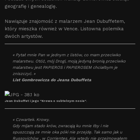
geografię i genealogię.
Nawiązuje znajomość z malarzem Jean Dubuffetem,
który mieszka również w Vence. Listowna polemika
dwóch artystów.
« Pytał mnie Pan w jednym z listów, co mam przeciwko
malarstwu. Otóż, mój Drogi, moją jedyną bronią przeciwko
malarstwu jest PAPIEROS i PAPIEROSEM chciałbym je
zniszczyć. »
List Gombrowicza do Jeana Dubuffeta
Jean Dubuffet i jego "Krowa o subtelnym nosie".
« Czwartek. Krowy.
Gdy mijam stado krów, zwracają ku mnie łby i nie
spuszczają ze mnie oka póki nie przejdę. Tak samo jak u
Russovichów , w Corrientes. Ale wtedy nie przejmowałem