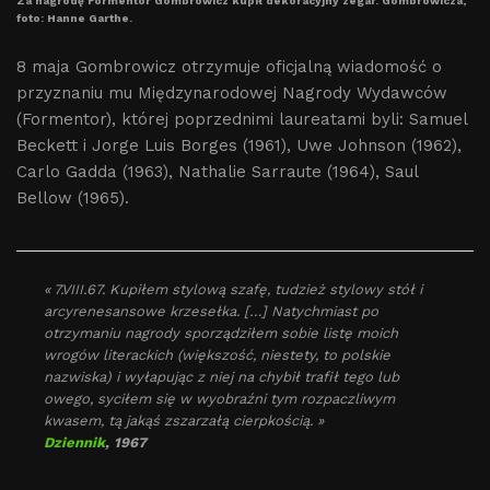
Za nagrodę Formentor Gombrowicz kupił dekoracyjny zegar. Gombrowicza,
foto: Hanne Garthe.
8 maja Gombrowicz otrzymuje oficjalną wiadomość o
przyznaniu mu Międzynarodowej Nagrody Wydawców
(Formentor), której poprzednimi laureatami byli: Samuel
Beckett i Jorge Luis Borges (1961), Uwe Johnson (1962),
Carlo Gadda (1963), Nathalie Sarraute (1964), Saul
Bellow (1965).
« 7.VIII.67. Kupiłem stylową szafę, tudzież stylowy stół i
arcyrenesansowe krzesełka. […] Natychmiast po
otrzymaniu nagrody sporządziłem sobie listę moich
wrogów literackich (większość, niestety, to polskie
nazwiska) i wyłapując z niej na chybił trafił tego lub
owego, syciłem się w wyobraźni tym rozpaczliwym
kwasem, tą jakąś zszarzałą cierpkością. »
Dziennik
, 1967