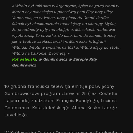
« Witold był taki sam w Argentynie, śpiąc na gołej ziemi w
Morón czy mieszkając u poczciwej pani Elsy przy ulicy
Venezuela, co w Vence, przy placu du Grand-Jardin:
ślimak był nieskończenie mocniejszy od skorupy. Myślę,
że przedmioty były mu obojętne. Mieszkanie meblował
wyobraźnią. Tu strzałka: do lasu, tam: do zamku, trochę
jak w teatrze szekspirowskim. Mam kilka fotografii
Witolda: Witold w sypialni, na łóżku. Witold idący do stołu.
Witold na balkonie. Z lornetą. »
Kot Jelenski
, w Gombrowicz w Europie Rity
Gombrowicz
10 grudnia francuska telewizja emituje poświęcony
Gombrowiczowi program «Lire» nr 25 (reż. Costelle i
Lajournade) z udziałem François Bondy’ego, Luciena
Goldmanna, Kota Jeleńskiego, Allana Kosko i Jorge
Lavelliego.
W Królewskim Teatrze Dramatycznym w Sztokholmie