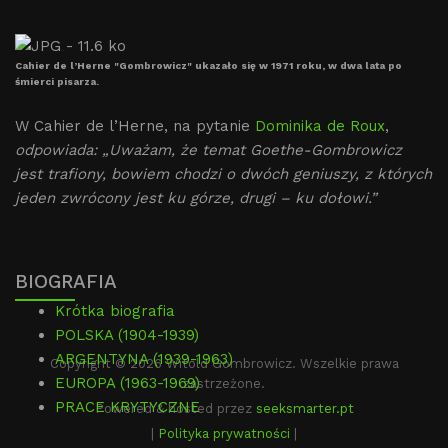
Cahier de l’Herne "Gombrowicz" ukazało się w 1971 roku, w dwa lata po
śmierci pisarza.
W Cahier de l’Herne, na pytanie
Dominika de Roux
,
odpowiada: „Uważam, że temat Goethe-Gombrowicz
jest trafiony, bowiem chodzi o dwóch geniuszy, z których
jeden zwrócony jest ku górze, drugi – ku dołowi.”
BIOGRAFIA
Krótka biografia
POLSKA (1904-1939)
ARGENTYNA (1939-1963)
Copyright © 2026 Witold Gombrowicz. Wszelkie prawa
EUROPA (1963-1969)
zastrzeżone.
PRACE KRYTYCZNE
Powered & hosted przez
seeksmarter.pt
|
Polityka prywatności
|