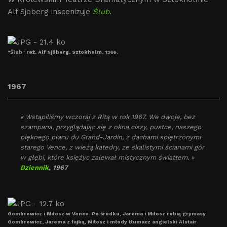
Alf Sjöberg inscenizuje
Ślub
.
"Ślub" reż. Alf Sjöberg, Sztokholm, 1966.
1967
« Wstąpiliśmy wczoraj z Ritą w rok 1967. We dwoje, bez
szampana, przyglądając się z okna ciszy, pustce, naszego
pięknego placu du Grand-Jardin, z dachami spiętrzonymi
starego Vence, z wieżą katedry, ze skalistymi ścianami gór
w głębi, które księżyc zalewał mistycznym światłem. »
Dziennik
, 1967
Gombrowicz i Miłosz w Vence. Po środku, Jarema i Miłosz robią grymasy.
Gombrowicz, Jarema z fajką, Miłosz i młody tłumacz angielski Alstair