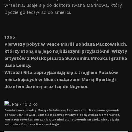
września, udaje się do doktora Iwana Marinowa, który
będzie go leczył aż do śmierci.
1965
Pierwszy pobyt w Vence Marii i Bohdana Paczowskich,
którzy staną się jego najbliższymi przyjaciółmi. Wizyty
artystów z Polski: pisarza Sławomira Mrożka i grafika
Jana Lenicy.
Witold i Rita zaprzyjaźniają się z trojgiem Polaków
mieszkających w Nicei: malarzami Marią Sperling i
Józefem Jaremą oraz Izą de Neyman.
Gombrowicz między Marią i Bohdanem Paczowskimi. Na ścianie rysunek
Teresy Stankiewicz. Zdjęcie z prawej strony: siedzą Witold Gombrowicz,
Maria Paczowska, Jan Lenica. Za nimi stoi Sławomir Mrożek. Oba zdjęcia
autorstwa Bohdana Paczowskiego.