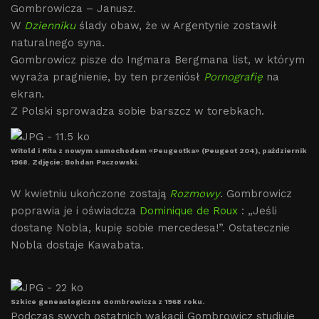
Gombrowicza – Janusz.
W
Dzienniku
ślady obaw, że w Argentynie zostawił
naturalnego syna.
Gombrowicz pisze do Ingmara Bergmana list, w którym
wyraża pragnienie, by ten przeniósł
Pornografię
na
ekran.
Z Polski sprowadza sobie barszcz w torebkach.
Witold i Rita z nowym samochodem «Peugeotka» (Peugeot 204), październik
1968. Zdjęcie: Bohdan Paczowski.
W kwietniu ukończone zostają
Rozmowy
. Gombrowicz
poprawia je i oświadcza
Dominique de Roux
: „Jeśli
dostanę Nobla, kupię sobie mercedesa!”. Ostatecznie
Nobla dostaje Kawabata.
Szkice geneaologiczne Gombrowicza z 1968 roku.
Podczas swych ostatnich wakacji Gombrowicz studiuje