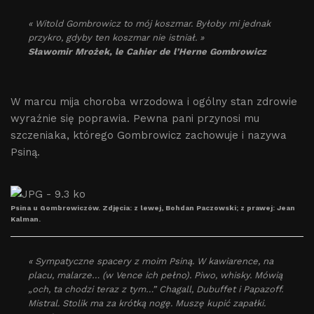
« Witold Gombrowicz to mój koszmar. Byłoby mi jednak
przykro, gdyby ten koszmar nie istniał. »
Sławomir Mrożek, le Cahier de l’Herne Gombrowicz
W marcu mija choroba wrzodowa i ogólny stan zdrowie
wyraźnie się poprawia. Pewna pani przynosi mu
szczeniaka, którego Gombrowicz zachowuje i nazywa
Psiną.
Psina u Gombrowiczów. Zdjęcia: z lewej, Bohdan Paczowski; z prawej: Jean
Kalman.
« Sympatyczne spacery z moim Psiną. W kawiarence, na
placu, malarze… (w Vence ich pełno). Piwo, whisky. Mówią
„och, ta chodzi teraz z tym…” Chagall, Dubuffet i Papazoff.
Mistral. Stolik ma za krótką nogę. Muszę kupić zapałki.