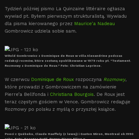
Tydzień później pismo La Quinzaine littéraire ogłasza
wywiad pt. Byłem pierwszym strukturalistą. Wywiadu
dla pisma kierowanego przez
Maurice'a Nadeau
Gombrowicz udziela sobie sam.
Witold Gombrowicz z Dominique de Roux w villa Alexandrine podczas
redakcji rozmów, które zostaną opublikowane w 1979 roku pt. "Testament.
Rozmowy z Dominique de Roux." Foto: Christian Leprince.
W czerwcu
Dominique de Roux
rozpoczyna
Rozmowy
,
które prowadzi z Gombrowiczem na zamówienie
Pierre’a Bellfonda i
Christiana Bourgois
. De Roux jest
teraz częstym gościem w Vence. Gombrowicz redaguje
Rozmowy po polsku z myślą o przyszłej książce.
Poeci z Québeku, Claude Haeffely (z lewej) i Gaston Miron, Montreal ok.1990
roku. Foto: Georges Dutil. Prawa: Pierre Filion.n