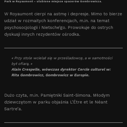
Park w Royaumont – ulubione miejsce spacerów Gombrowicza.
W Royaumont cierpi na astmę i depresje. Mimo to bierze
udział w rozmaitych konferencjach, m.in. na temat
psychosocjologii i Nietsche’go. Prowokuje do ostrych
dyskusji innych rezydentów ośrodka.
« Przy stole wcielał się w prześladowcę, a w samotności
był ofiarą. »
Alain Crespelle, wówczas dyrektor Cercle culturel w:
Rita Gombrowicz, Gombrowicz w Europie.
Dużo czyta, m.in. Pamiętniki Saint-Simona. Młodym
dziewczętom w parku objaśnia L’Étre et le Néant
Sartre’a.