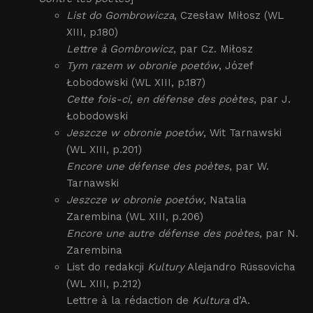
List do Gombrowicza
, Czesław Miłosz (WL
XIII, p.180)
Lettre à Gombrowicz
, par Cz. Miłosz
Tym razem w obronie poetów
, Józef
Łobodowski (WL XIII, p.187)
Cette fois-ci, en défense des poètes
, par J.
Łobodowski
Jeszcze w obronie poetów
, Wit Tarnawski
(WL XIII, p.201)
Encore une défense des poètes
, par W.
Tarnawski
Jeszcze w obronie poetów
, Natalia
Zarembina (WL XIII, p.206)
Encore une autre défense des poètes
, par N.
Zarembina
List do redakcji
Kultury
Alejandro Rússovicha
(WL XIII, p.212)
Lettre à la rédaction de
Kultura
d’A.