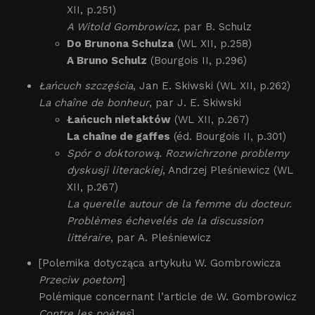
XII, p.251)
A Witold Gombrowicz
, par B. Schulz
Do Brunona Schulza
(WL XII, p.258)
A Bruno Schulz
(Bourgois II, p.296)
Łańcuch szczęścia
, Jan E. Skiwski (WL XII, p.262)
La chaîne de bonheur
, par J. E. Skiwski
Łańcuch nietaktów
(WL XII, p.267)
La chaîne de gaffes
(éd. Bourgois II, p.301)
Spór o doktorową. Rozwichrzone problemy
dyskusji literackiej
, Andrzej Pleśniewicz (WL
XII, p.267)
La querelle autour de la femme du docteur.
Problèmes échevelés de la discussion
littéraire
, par A. Pleśniewicz
[Polemika dotycząca artykułu W. Gombrowicza
Przeciw poetom
]
Polémique concernant l’article de W. Gombrowicz
Contre les poètes
]