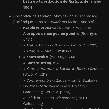
Lettre à la rédaction de
Kultura
, de janvier
1964
[Polemika na łamach londyńskich
Wiadomości
]
[Polémique dans les
Wiadomości
de Londres]
Karpie w proszku
(WL vol. XIV, p.206)
A propos de carpes en poudre
(Bourgois I,
p.131)
« Atak »
, Barbara Szubska (WL XIV, p.209)
« Attaque »
, par B. Szubska
« Kontratak »
(WL XIV, p.213)
« Contre-attaque »
« Kontr-kontratak »
, Barbara (Baśka) Szubska
(WL XIV, p.219)
« Contre-contre-attaque »
par B. Szubska
Do redaktora
Wiadomości
, Fryderyk
Goldschlag (WL XIV, p.223)
Au rédacteur des
Wiadomości
, par F.
Goldschlag