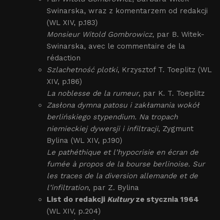
Swinarska, wraz z komentarzem od redakcji
(WL XIV, p.183)
Monsieur Witold Gombrowicz
, par B. Witek-
Swinarska, avec le commentaire de la
rédaction
Szlachetność plotki
, Krzysztof T. Toeplitz (WL
XIV, p.186)
La noblesse de la rumeur
, par K. T. Toeplitz
Zasłona dymna patosu i zakłamania wokół
berlińskiego stypendium. Na tropach
niemieckiej dywersji i infiltracji
, Zygmunt
Bylina (WL XIV, p.190)
Le pathéthique et l’hypocrisie en écran de
fumée à propos de la bourse berlinoise. Sur
les traces de la diversion allemande et de
l’infiltration
, par Z. Bylina
List do redakcji
Kultury
ze stycznia 1964
(WL XIV, p.204)