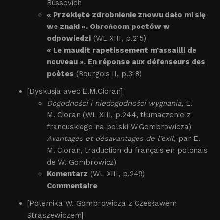
Rússovich
« Przeklęte zdrobnienie znowu dało mi się
we znaki ». Obrońcom poetów w
odpowiedzi
(WL XIII, p.215)
« Le maudit rapetissement m’assailli de
nouveau ». En réponse aux défenseurs des
poètes
(Bourgois II, p.318)
[Dyskusja avec E.M.Cioran]
Dogodności i niedogodności wygnania
, E.
M. Cioran (WL XIII, p.244, tłumaczenie z
francuskiego na polski W.Gombrowicza)
Avantages et désavantages de l’exil
, par E.
M. Cioran, traduction du français en polonais
de W. Gombrowicz)
Komentarz
(WL XIII, p.249)
Commentaire
[Polemika W. Gombrowicza z Czesławem
Straszewiczem]