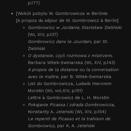
p.177)
[Wokół pobytu W. Gombrowicza w Berlinie
[A propos du séjour de W. Gombrowicz à Berlin]
Gombrowicz w Jordanie
, Stanisław Zieliński
(WL XIV, p.137)
Gombrowicz dans le Jourdain
, par St.
Zieliński
O dystansie, czyli rozmowa z mistrzem
,
Barbara Witek-Swinarska (WL XIV, p.143)
A propos de la distance ou la conversation
avec le maître
, par B. Witek-Swinarska
List do Gombrowicza, Ludwik Hieronim
Morstin (WL vol.XIV, p.151)
Lettre à Gombrowicz de L. H. Morstin
Pokajanie Picassa i zdrada Gombrowicza
,
Konstanty A. Jeleński (WL XIV, p.154)
Le repenti de Picasso et la trahison de
Gombrowicz
, par K. A. Jeleński