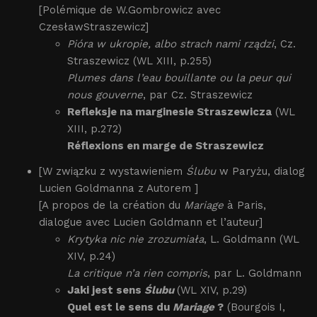
[Polémique de W.Gombrowicz avec
CzesławStraszewicz]
Pióra w ukropie, albo strach nami rządzi
, Cz.
Straszewicz (WL XIII, p.255)
Plumes dans l’eau bouillante ou la peur qui
nous gouverne
, par Cz. Straszewicz
Refleksje na marginesie Straszewicza
(WL
XIII, p.272)
Réflexions en marge de Straszewicz
[W związku z wystawieniem
Ślubu
w Paryżu, dialog
Lucien Goldmanna z Autorem ]
[A propos de la création du
Mariage
à Paris,
dialogue avec Lucien Goldmann et l’auteur]
Krytyka nic nie zrozumiała
, L. Goldmann (WL
XIV, p.24)
La critique n’a rien compris
, par L. Goldmann
Jaki jest sens
Ślubu
(WL XIV, p.29)
Quel est le sens du
Mariage
?
(Bourgois I,