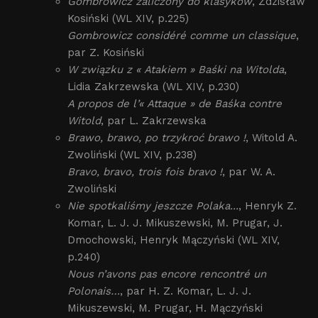
Gombrowicz zaliczony do klasyków
, Zdzisław
Kosiński (WL XIV, p.225)
Gombrowicz considéré comme un classique
,
par Z. Kosiński
W związku z « Atakiem » Baśki na Witolda
,
Lidia Zakrzewska (WL XIV, p.230)
A propos de l’« Attaque » de Baśka contre
Witold
, par L. Zakrzewska
Brawo, brawo, po trzykroć brawo !
, Witold A.
Zwoliński (WL XIV, p.238)
Bravo, bravo, trois fois bravo !
, par W. A.
Zwoliński
Nie spotkaliśmy jeszcze Polaka...
, Henryk Z.
Komar, L. J. J. Mikuszewski, M. Prugar, J.
Dmochowski, Henryk Mączyński (WL XIV,
p.240)
Nous n’avons pas encore rencontré un
Polonais…
, par H. Z. Komar, L. J. J.
Mikuszewski, M. Prugar, H. Mączyński