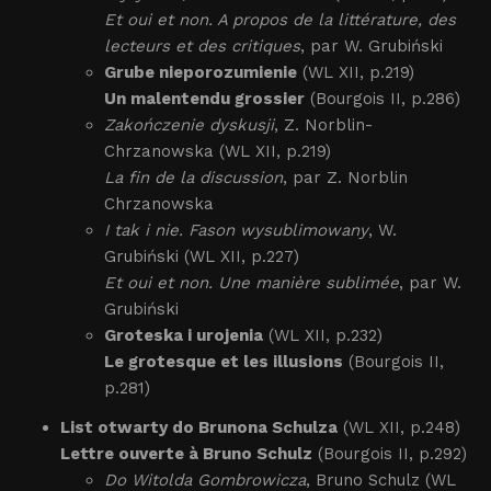
Et oui et non. A propos de la littérature, des
lecteurs et des critiques
, par W. Grubiński
Grube nieporozumienie
(WL XII, p.219)
Un malentendu grossier
(Bourgois II, p.286)
Zakończenie dyskusji
, Z. Norblin-
Chrzanowska (WL XII, p.219)
La fin de la discussion
, par Z. Norblin
Chrzanowska
I tak i nie. Fason wysublimowany
, W.
Grubiński (WL XII, p.227)
Et oui et non. Une manière sublimée
, par W.
Grubiński
Groteska i urojenia
(WL XII, p.232)
Le grotesque et les illusions
(Bourgois II,
p.281)
List otwarty do Brunona Schulza
(WL XII, p.248)
Lettre ouverte à Bruno Schulz
(Bourgois II, p.292)
Do Witolda Gombrowicza
, Bruno Schulz (WL