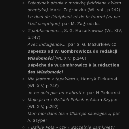
Pojedynek słonia z mrówką (widziane okiem
sceptyka)
, Maria Zagrodzka (WL vol., p.242)
Le duel de l’éléphant et de la fourmi (vu par
l’œil sceptique)
, par M. Zagrodzka
Z pobłażaniem...
, S. G. Mazurkiewicz (WL XIV,
p.247)
Avec indulgence…
, par S. G. Mazurkiewicz
Depesza od W. Gombrowicza do redakcji
Wiadomości
(WL XIV, p.248)
Dépêche de W.Gombrowicz à la rédaction
des
Wiadomości
Nie jestem « tępakiem »
, Henryk Piekarski
(WL XIV, p.249)
Je ne suis pas un « abruti »
, par H.Piekarski
Moje ja na « Dzikich Polach »
, Adam Szyper
(WL XIV, p.252)
Mon moi dans les « Champs sauvages »
, par
A. Szyper
« Dzikie Pola » czy « Szczelnie Zamknięty