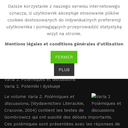
Dalsze korzystanie z naszego serwisu internetowego
WG
oznacza, iż użytkownik akceptuje stosowanie plików
Witold Gombrowicz
cookies dostosowanych do indywidualnych preferencji
użytkownika i pomagających przeprowadzić statystykę
wizyt na stronie.
Varia 2. Polémiques et
Mentions légales et conditions générales d'utilisation
discussions
FERMER
Brak tłumaczenia
PLUS
Varia 2. Polémiques et discussions
Varia 2. Polemiki i dyskusje
Le volume
Varia 2. Polémiques et
discussions
, (Wydawnictwo Literackie,
Cracovie, 2004) contient les textes de
Gombrowicz qui ont suscité des débats importants.
Ces polémiques sont présentées avec les réponses de