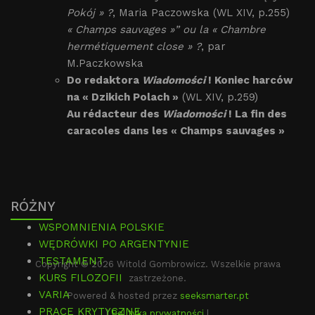
Pokój » ?
, Maria Paczowska (WL XIV, p.255)
« Champs sauvages »” ou la « Chambre
hermétiquement close » ?
, par
M.Paczkowska
Do redaktora
Wiadomości
! Koniec harców
na « Dzikich Polach »
(WL XIV, p.259)
Au rédacteur des
Wiadomości
! La fin des
caracoles dans les « Champs sauvages »
RÓŻNY
WSPOMNIENIA POLSKIE
WĘDRÓWKI PO ARGENTYNIE
TESTAMENT
Copyright © 2026 Witold Gombrowicz. Wszelkie prawa
KURS FILOZOFII
zastrzeżone.
VARIA
Powered & hosted przez
seeksmarter.pt
PRACE KRYTYCZNE
|
Polityka prywatności
|