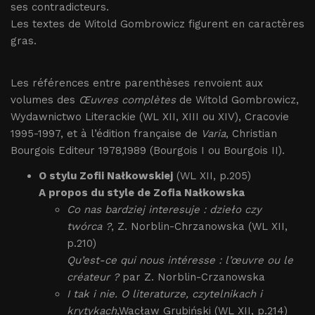
ses contradicteurs.
Les textes de Witold Gombrowicz figurent en caractères
gras.
Les références entre parenthèses renvoient aux
volumes des
Œuvres complètes
de Witold Gombrowicz,
Wydawnictwo Literackie (WL XII, XIII ou XIV), Cracovie
1995-1997, et à l’édition française de
Varia
, Christian
Bourgois Editeur 1978,1989 (Bourgois I ou Bourgois II).
O stylu Zofii Nałkowskiej
(WL XII, p.205)
A propos du style de Zofia Nałkowska
Co nas bardziej interesuje : dzieło czy
twórca ?
, Z. Norblin-Chrzanowska (WL XII,
p.210)
Qu’est-ce qui nous intéresse : l’œuvre ou le
créateur ?
par Z. Norblin-Crzanowska
I tak i nie. O literaturze, czytelnikach i
krytykach
,Wacław Grubiński (WL XII, p.214)