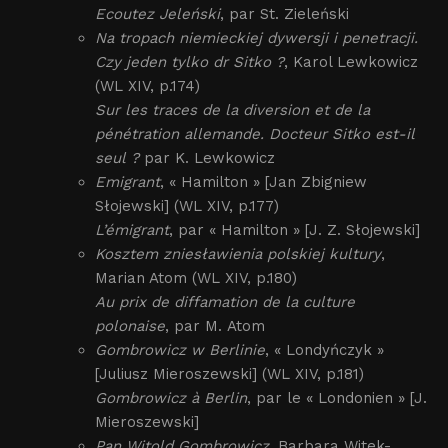
Ecoutez Jeleński
, par St. Zieleński
Na tropach niemieckiej dywersji i penetracji.
Czy jeden tylko dr Sitko ?
, Karol Lewkowicz
(WL XIV, p.174)
Sur les traces de la diversion et de la
pénétration allemande. Docteur Sitko est-il
seul ?
par K. Lewkowicz
Emigrant
, « Hamilton » [Jan Zbigniew
Słojewski] (WL XIV, p.177)
L’émigrant
, par « Hamilton » [J. Z. Słojewski]
Kosztem zniesławienia polskiej kultury
,
Marian Atom (WL XIV, p.180)
Au prix de diffamation de la culture
polonaise
, par M. Atom
Gombrowicz w Berlinie
, « Londyńczyk »
[Juliusz Mieroszewski] (WL XIV, p.181)
Gombrowicz à Berlin
, par le « Londonien » [J.
Mieroszewski]
Pan Witold Gombrowicz
, Barbara Witek-