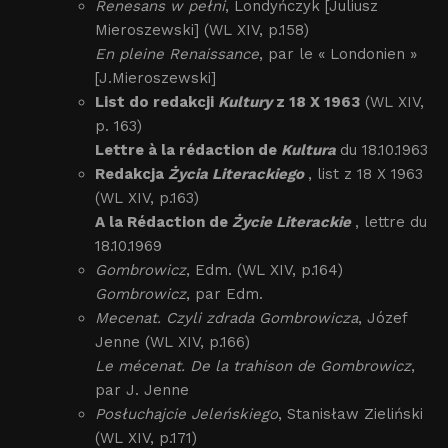
Renesans w pełni
, Londyńczyk [Juliusz
Mieroszewski] (WL XIV, p.158)
En pleine Renaissance
, par le « Londonien »
[J.Mieroszewski]
List do redakcji
Kultury
z 18 X 1963
(WL XIV,
p. 163)
Lettre à la rédaction de
Kultura
du 18.10.1963
Redakcja
Życia Literackiego
, list z 18 X 1963
(WL XIV, p.163)
A la Rédaction de
Życie Literackie
, lettre du
18.10.1969
Gombrowicz
, Edm. (WL XIV, p.164)
Gombrowicz
, par Edm.
Mecenat. Czyli zdrada Gombrowicza
, Józef
Jenne (WL XIV, p.166)
Le mécenat. De la trahison de Gombrowicz
,
par J. Jenne
Posłuchajcie Jeleńskiego
, Stanisław Zieliński
(WL XIV, p.171)