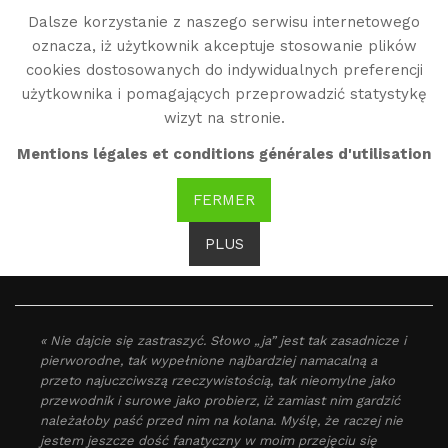
Dalsze korzystanie z naszego serwisu internetowego
WG
oznacza, iż użytkownik akceptuje stosowanie plików
Witold Gombrowicz
cookies dostosowanych do indywidualnych preferencji
użytkownika i pomagających przeprowadzić statystykę
wizyt na stronie.
Dziennik: ja
Mentions légales et conditions générales d'utilisation
FERMER
PLUS
« Ja jestem self-made-man literatury! »
« Nie dajcie się zastraszyć. Słowo „ja” jest tak zasadnicze i
pierworodne, tak wypełnione najbardziej namacalną a
przeto najuczciwszą rzeczywistością, tak nieomylne jako
przewodnik i surowe jako probierz, iż zamiast nim gardzić
należałoby paść przed nim na kolana. Myślę, że raczej nie
jestem jeszcze dość fanatyczny w moim przejęciu się