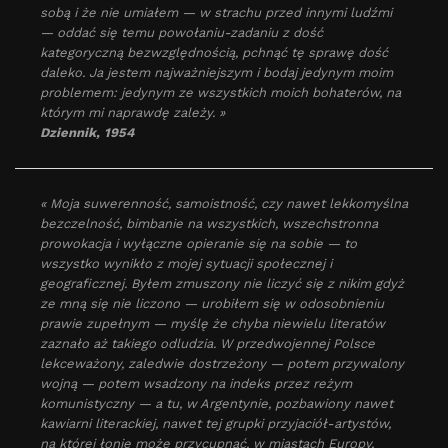
sobą i że nie umiałem — w strachu przed innymi ludźmi
— oddać się temu powołaniu-zadaniu z dość
kategoryczną bezwzględnością, pchnąć tę sprawę dość
daleko. Ja jestem najważniejszym i bodaj jedynym moim
problemem: jedynym ze wszystkich moich bohaterów, na
którym mi naprawdę zależy. »
Dziennik
, 1954
« Moja suwerenność, samoistność, czy nawet lekkomyślna
bezczelność, bimbanie na wszystkich, wszechstronna
prowokacja i wyłączne opieranie się na sobie — to
wszystko wynikło z mojej sytuacji społecznej i
geograficznej. Byłem zmuszony nie liczyć się z nikim gdyż
ze mną się nie liczono — urobiłem się w odosobnieniu
prawie zupełnym — myślę że chyba niewielu literatów
zaznało aż takiego odludzia. W przedwojennej Polsce
lekceważony, zaledwie dostrzeżony — potem przywalony
wojną — potem wsadzony na indeks przez reżym
komunistyczny — a tu, w Argentynie, pozbawiony nawet
kawiarni literackiej, nawet tej grupki przyjaciół-artystów,
na której łonie może przycupnąć, w miastach Europy,