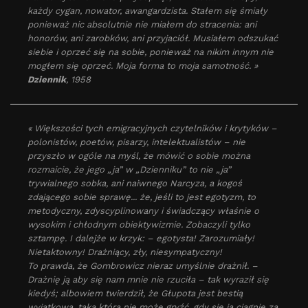
każdy cygan, nowator, awangardzista. Stałem się śmiały
ponieważ nic absolutnie nie miałem do stracenia: ani
honorów, ani zarobków, ani przyjaciół. Musiałem odszukać
siebie i oprzeć się na sobie, ponieważ na nikim innym nie
mogłem się oprzeć. Moja forma to moja samotność. »
Dziennik
, 1958
« Większości tych emigracyjnych czytelników i krytyków –
polonistów, poetów, pisarzy, intelektualistów – nie
przyszło w ogóle na myśl, że mówić o sobie można
rozmaicie, że jego „ja” w „Dzienniku” to nie „ja”
trywialnego sobka, ani naiwnego Narcyza, a kogoś
zdającego sobie sprawę... że, jeśli to jest egotyzm, to
metodyczny, zdyscyplinowany i świadczący właśnie o
wysokim i chłodnym obiektywizmie. Zobaczyli tylko
sztampę. I dalejże w krzyk: – egotysta! Zarozumiały!
Nietaktowny! Drażniący, zły, niesympatyczny!
To prawda, że Gombrowicz nieraz umyślnie drażnił. –
Drażnię ją aby się nam mnie nie rzuciła – tak wyraził się
kiedyś; albowiem twierdził, że Głupota jest bestią
wyjątkową, taką która nie może gryźć, gdy się ją ciągnie za