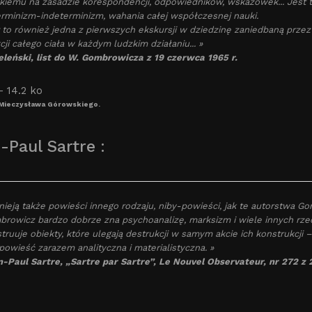
kiemu na zasadzie korespondencji, odpowiedników, wskazówek... Jest to
rminizm-indeterminizm, wahania całej współczesnej nauki.
 to również jedna z pierwszych ekskursji w dziedzinę zaniedbaną przez
cji całego ciała w każdym ludzkim działaniu... »
eleński, list do W. Gombrowicza z 19 czerwca 1965 r.
Mieczysława Górowskiego.
-Paul Sartre :
tnieją także powieści innego rodzaju, niby-powieści, jak te autorstwa G
rowicz bardzo dobrze zna psychoanalizę, marksizm i wiele innych rzec
truuje obiekty, które ulegają destrukcji w samym akcie ich konstrukc
powieść zarazem analityczna i materialistyczna. »
-Paul Sartre, „Sartre par Sartre”, Le Nouvel Observateur, nr 272 z 2