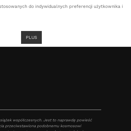
stosowanych do indywidualnych preferencji użytkownika i
DROITS DE GOMBROWICZ
AKTUALNOŚCI
PLUS
JĘZYK
 książek współczesnych. Jest to naprawdę powieść
śmiecia przeciwstawiona podobnemu kosmosowi