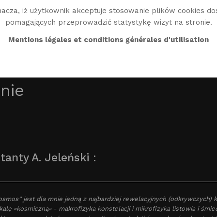
acza, iż użytkownik akceptuje stosowanie plików cookies do
pomagających przeprowadzić statystykę wizyt na stronie.
BIO
TWÓRCZOŚĆ
BIBLIO
ŚWIAT WG
EN
Mentions légales et conditions générales d'utilisation
nie
tanty A. Jeleński :
osmos” jest dla mnie jedną z najbardziej rewelacyjnych (odkrywczych)
kalę «kosmiczną» - makrofizyka konstelacji i mikrofizyka listowia i 