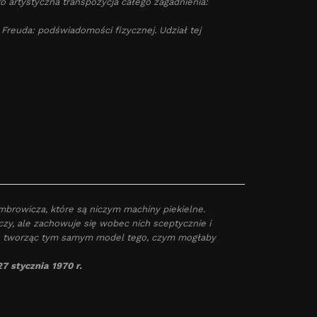
 artystyczna transpozycja całego zagadnienia:
 Freuda: podświadomości fizycznej. Udział tej
ombrowicza, które są niczym machiny piekielne.
zy, ale zachowuje się wobec nich sceptycznie i
ji – tworząc tym samym model tego, czym mogłaby
7 stycznia 1970 r.