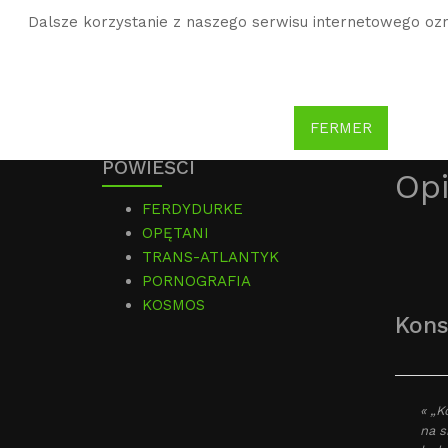
Dalsze korzystanie z naszego serwisu internetowego ozn
WG
Witold Gombrowicz
FERMER
POWIEŚCI
Opi
FERDYDURKE
OPĘTANI
TRANS-ATLANTYK
PORNOGRAFIA
KOSMOS
Kons
« „K
na s