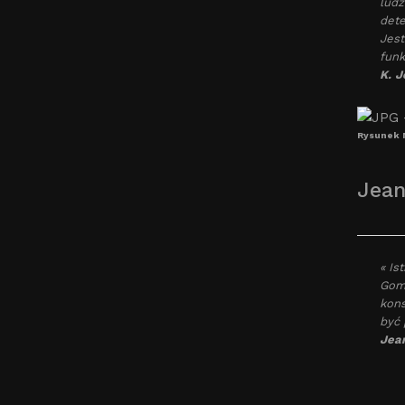
ludz
dete
Jest
funk
K. J
Rysunek 
Jean
« Is
Gomb
kons
być 
Jean