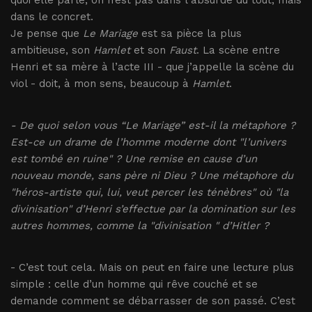
quoi elle parle, on n’est pas dans l’absurde du tout, mais
dans le concret.
Je pense que
Le Mariage
est sa pièce la plus
ambitieuse, son
Hamlet
et son
Faust
. La scène entre
Henri et sa mère à l’acte III - que j’appelle la scène du
viol - doit, à mon sens, beaucoup à
Hamlet
.
- De quoi selon vous “Le Mariage” est-il la métaphore ?
Est-ce un drame de l’homme moderne dont "l’univers
est tombé en ruine" ? Une remise en cause d’un
nouveau monde, sans père ni Dieu ? Une métaphore du
"héros-artiste qui, lui, veut percer les ténèbres" où "la
divinisation" d’Henri s’effectue par la domination sur les
autres hommes, comme la "divinisation " d’Hitler ?
- C’est tout cela. Mais on peut en faire une lecture plus
simple : celle d’un homme qui rêve couché et se
demande comment se débarrasser de son passé. C’est