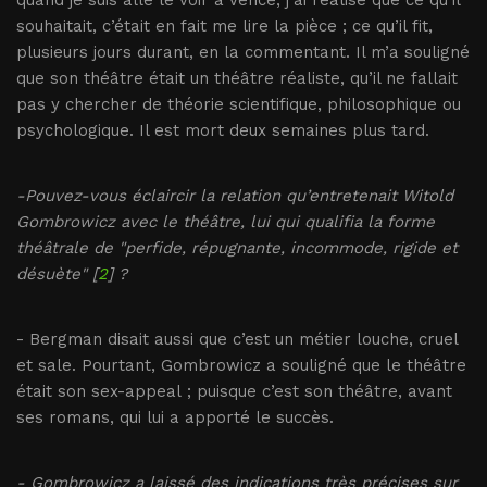
quand je suis allé le voir à Vence, j’ai réalisé que ce qu’il
souhaitait, c’était en fait me lire la pièce ; ce qu’il fit,
plusieurs jours durant, en la commentant. Il m’a souligné
que son théâtre était un théâtre réaliste, qu’il ne fallait
pas y chercher de théorie scientifique, philosophique ou
psychologique. Il est mort deux semaines plus tard.
-Pouvez-vous éclaircir la relation qu’entretenait Witold
Gombrowicz avec le théâtre, lui qui qualifia la forme
théâtrale de "perfide, répugnante, incommode, rigide et
désuète" [
2
] ?
- Bergman disait aussi que c’est un métier louche, cruel
et sale. Pourtant, Gombrowicz a souligné que le théâtre
était son sex-appeal ; puisque c’est son théâtre, avant
ses romans, qui lui a apporté le succès.
- Gombrowicz a laissé des indications très précises sur