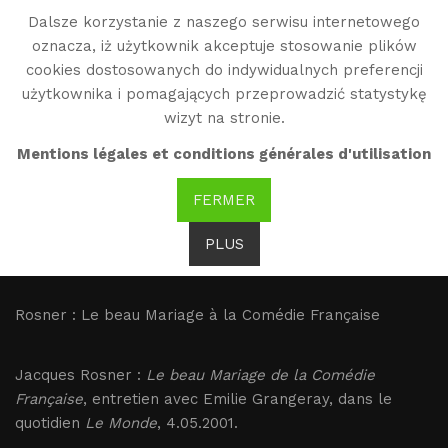
Dalsze korzystanie z naszego serwisu internetowego
WG
oznacza, iż użytkownik akceptuje stosowanie plików
Witold Gombrowicz
cookies dostosowanych do indywidualnych preferencji
użytkownika i pomagających przeprowadzić statystykę
wizyt na stronie.
Rosner : Le beau
Mentions légales et conditions générales d'utilisation
Mariage à la Comédie
FERMER
Française
PLUS
Brak tłumaczenia
Rosner : Le beau Mariage à la Comédie Française
Jacques Rosner :
Le beau Mariage de la Comédie
Française
, entretien avec Emilie Grangeray, dans le
quotidien
Le Monde
, 4.05.2001.