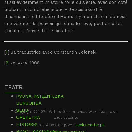
aussi évidemment l’histoire folle du siècle, avec son côté
titubant, incompréhensible. « Je suis assoiffé
d’honneur », dit le père d’Henri. Il y a en chacun de nous
une volonté de pouvoir qui, dans le rêve, peut en effet
aboutir à l’envie d’être dictateur.
[
1
] Sa traductrice avec Constantin Jelenski.
[
2
]
Journal
, 1966
TEATR
IWONA, KSIĘŻNICZKA
BURGUNDA
ŚLUB
Copyright © 2026 Witold Gombrowicz. Wszelkie prawa
OPERETKA
zastrzeżone.
HISTORIA
Powered & hosted przez
seeksmarter.pt
PRACE KRYTYCZNE