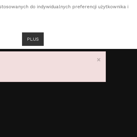
stosowanych do indywidualnych preferencji użytkownika i
DROITS DE GOMBROWICZ
AKTUALNOŚCI
PLUS
JĘZYK
×