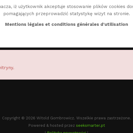
acza, iż użytkownik akceptuje stosowanie plików cookies do
pomagających przeprowadzić statystykę wizyt na stronie.
BIO
TWÓRCZOŚĆ
BIBLIO
ŚWIAT WG
EN
Mentions légales et conditions générales d'utilisation
itryny.
Copyright © 2026 Witold Gombrowicz. Wszelkie prawa zastrzeżone.
Powered & hosted przez
seeksmarter.pt
|
Polityka prywatności
|