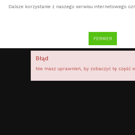
Dalsze korzystanie z naszego serwisu internetowego ozn
WG
Witold Gombrowicz
FERMER
Błąd
Nie masz uprawnień, by zobaczyć tę część w