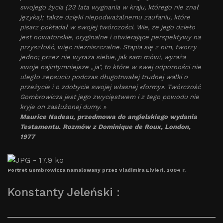
swojego życia (23 lata wygnania w kraju, którego nie znał
języka); także dzięki niepodważalnemu zaufaniu, które
pisarz pokładał w swojej twórczości. Wie, że jego dzieło
jest nowatorskie, oryginalne i otwierające perspektywy na
przyszłość, więc niezniszczalne. Stapia się z nim, tworzy
jedno; przez nie wyraża siebie, jak sam mówi, wyraża
swoje najintymniejsze „ja”, to które w swej odporności nie
uległo zepsuciu podczas długotrwałej trudnej walki o
przeżycie i o zdobycie swojej własnej «formy». Twórczość
Gombrowicza jest jego zwycięstwem i z tego powodu nie
kryje on zasłużonej dumy. »
Maurice Nadeau, przedmowa do angielskiego wydania
Testamentu. Rozmów z Dominique de Roux, London,
1977
Portret Gombrowicza namalowany przez Vladimira Elvieri, 2004 r.
Konstanty Jeleński :