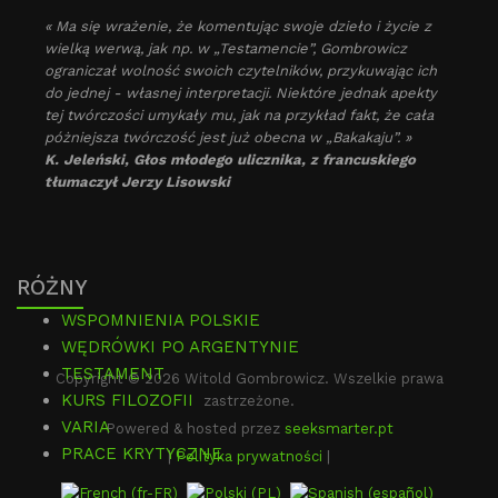
« Ma się wrażenie, że komentując swoje dzieło i życie z
wielką werwą, jak np. w „Testamencie”, Gombrowicz
ograniczał wolność swoich czytelników, przykuwając ich
do jednej - własnej interpretacji. Niektóre jednak apekty
tej twórczości umykały mu, jak na przykład fakt, że cała
póżniejsza twórczość jest już obecna w „Bakakaju”. »
K. Jeleński, Głos młodego ulicznika, z francuskiego
tłumaczył Jerzy Lisowski
RÓŻNY
WSPOMNIENIA POLSKIE
WĘDRÓWKI PO ARGENTYNIE
TESTAMENT
Copyright © 2026 Witold Gombrowicz. Wszelkie prawa
KURS FILOZOFII
zastrzeżone.
VARIA
Powered & hosted przez
seeksmarter.pt
PRACE KRYTYCZNE
|
Polityka prywatności
|