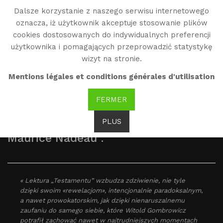
Dalsze korzystanie z naszego serwisu internetowego
WG
oznacza, iż użytkownik akceptuje stosowanie plików
Witold Gombrowicz
cookies dostosowanych do indywidualnych preferencji
użytkownika i pomagających przeprowadzić statystykę
wizyt na stronie.
Opinie
Mentions légales et conditions générales d'utilisation
FERMER
PLUS
Maurice Nadeau :
« Lektura „Testamentu” wzbudza zdziwienie, nie tyle
dzięki swoim «rewelacjom», intencjonalnie paradoksalnym,
a nawet prowokatorskim, jak dzięki nienaruszalnemu
zaufaniu do samego siebie, które Witold Gombrowicz
potrafił zachować nawet w najtrudniejszych momentach