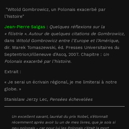
"Witold Gombrowicz, un Polonais exacerbé par
l’histoire"
Jean-Pierre Salgas
:
Quelques réflexions sur la
« filistrie ». Autour de quelques citations de Gombrowicz
,
dans
Witold Gombrowicz entre l’Europe et l’Amérique
,
dir. Marek Tomaszewski, éd. Presses Universitaires du
Septentrion,Villeneuve d’Ascq, 2007. Chapitre :
Un
Polonais exacerbé par l’histoire
.
Extrait :
« Je serai un écrivain régional, je me limiterai à notre
globe. »
Stanislaw Jerzy Lec,
Pensées échevelées
Un excellent savant, lauréat du prix Nobel, s’étonnait
récemment après avoir lu un de mes livres, que je sois si
peu polonais - car pour lui les Polonais c’était la mort