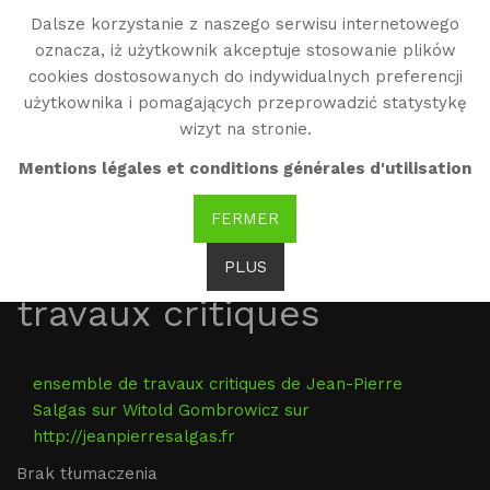
Dalsze korzystanie z naszego serwisu internetowego
WG
oznacza, iż użytkownik akceptuje stosowanie plików
Witold Gombrowicz
cookies dostosowanych do indywidualnych preferencji
użytkownika i pomagających przeprowadzić statystykę
wizyt na stronie.
Salgas : extrait de
Mentions légales et conditions générales d'utilisation
"Witold Gombrowicz, un
FERMER
Polonais exacerbé par
l’histoire" et d'autres
PLUS
travaux critiques
ensemble de travaux critiques de Jean-Pierre
Salgas sur Witold Gombrowicz sur
http://jeanpierresalgas.fr
Brak tłumaczenia