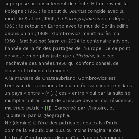
superpose au basculement du siècle, Hitler envahit la
Pologne ; 1953 : le début du
Journal
coïncide avec la
mort de Staline ; 1956,
La Pornographie
avec le dégel ;
1963 : le retour en Europe avec le mur de Berlin édifié
depuis un an ; 1969 : Gombrowicz meurt après mai
1968 ;
last but not least
, en 2004 le centenaire advient
l’année de la fin des partages de l’Europe. De ce point
de vue, rien de plus juste que
L’Histoire
, la pièce
inachevée des années 1950 qui confond conseil de
classe et tribunal du monde.
A la manière de Chateaubriand, Gombrowicz est
l’écrivain de transition absolu, un écrivain « entre » dans
un pays « entre » (« [...] ces « entre » qui par la suite se
multiplieront au point de presque devenir ma résidence,
ma vraie patrie » [
1
]). Exacerbé par l’histoire, et
j’ajouterai par la géographie.
Né (dominé) à l’ère des patries et des exils (Paris
domine la République plus ou moins imaginaire des
Lettres), Gombrowicz disparaît à l’aube d’un monde