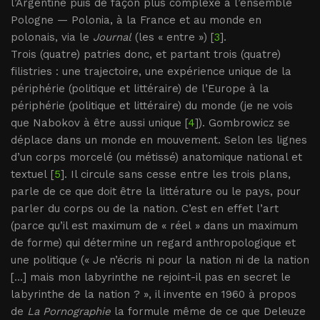
l’Argentine puis de façon plus complexe à l’ensemble
Pologne — Polonia, à la France et au monde en
polonais, via le
Journal
(les « entre ») [
3
].
Trois (quatre) patries donc, et partant trois (quatre)
filistries : une trajectoire, une expérience unique de la
périphérie (politique et littéraire) de l’Europe à la
périphérie (politique et littéraire) du monde (je ne vois
que Nabokov à être aussi unique [
4
]). Gombrowicz se
déplace dans un monde en mouvement. Selon les lignes
d’un corps morcelé (ou métissé) anatomique national et
textuel [
5
]. Il circule sans cesse entre les trois plans,
parle de ce que doit être la littérature ou le pays, pour
parler du corps ou de la nation. C’est en effet l’art
(parce qu’il est maximum de « réel » dans un maximum
de forme) qui détermine un regard anthropologique et
une politique (« Je n’écris ni pour la nation ni de la nation
[...] mais mon labyrinthe ne rejoint-il pas en secret le
labyrinthe de la nation ? », il invente en 1960 à propos
de
La Pornographie
la formule même de ce que Deleuze