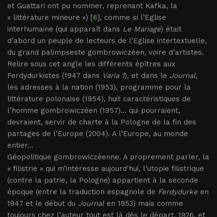
et Guattari ont pu nommer, reprenant Kafka, la
« littérature mineure ») [
6
], comme si l’Eglise
interhumaine (qui apparaît dans
Le Mariage
) était
d’abord un peuple de lecteurs de l’Eglise intertextuelle,
du grand palimpseste gombrowiczéen, voire d’artistes.
Relire sous cet angle les différents épîtres aux
Ferdydurkistes (1947 dans
Varia 1
), et dans le
Journal
,
les adresses à la nation (1953), programme pour la
littérature polonaise (1954), huit caractéristiques de
l’homme gombrowiczéen (1957)... qui pourraient,
devraient, servir de charte à la Pologne de la fin des
partages de l’Europe (2004). A l’Europe, au monde
entier...
Géopolitique gombrowiczéenne. A proprement parler, la
« filistrie » qui m’intéresse aujourd’hui, l’utopie filistrique
(contre la patrie, la Pologne) appartient à la seconde
époque (entre la traduction espagnole de
Ferdydurke
en
1947 et le début du
Journal
en 1953) mais comme
toujours chez l’auteur tout est là dès le départ, 1926, et