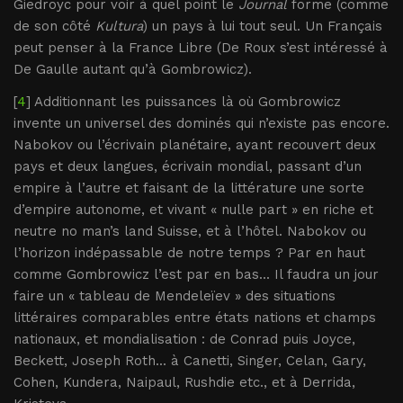
Giedroyc pour voir à quel point le
Journal
forme (comme
de son côté
Kultura
) un pays à lui tout seul. Un Français
peut penser à la France Libre (De Roux s’est intéressé à
De Gaulle autant qu’à Gombrowicz).
[
4
] Additionnant les puissances là où Gombrowicz
invente un universel des dominés qui n’existe pas encore.
Nabokov ou l’écrivain planétaire, ayant recouvert deux
pays et deux langues, écrivain mondial, passant d’un
empire à l’autre et faisant de la littérature une sorte
d’empire autonome, et vivant « nulle part » en riche et
neutre no man’s land Suisse, et à l’hôtel. Nabokov ou
l’horizon indépassable de notre temps ? Par en haut
comme Gombrowicz l’est par en bas... Il faudra un jour
faire un « tableau de Mendeleïev » des situations
littéraires comparables entre états nations et champs
nationaux, et mondialisation : de Conrad puis Joyce,
Beckett, Joseph Roth... à Canetti, Singer, Celan, Gary,
Cohen, Kundera, Naipaul, Rushdie etc., et à Derrida,