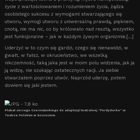
życie z wartościowaniem i rozumieniem życia, żądza
osobistego sukcesu z wymogami stwarzającego się
utworu, wymogi utworu z uniwersalną prawdą, pięknem,
cnotą, nie ma nic, co by królowało nad resztą, wszystko
jest funkcjonalne – jak w każdym żywym organizmie.[…]
Uderzyć w to czym się gardzi, czego się nienawidzi, w
gwałt, w fałsz, w okrucieństwo, we wszelką
nikczemność, taką jaka jest w moim polu widzenia, jak ja
ją widzę, nie szukając ostatecznych racji. Ja siebie
stwarzałem poprzez utwór. Naprzód uderzę, potem
dowiem się jaki jestem.
Plakat Jerzego Czerniawskiego do adaptacji teatralnej ’’Ferdydurke’’ w
Teatrze Polskim w Szczecinie.