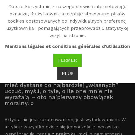
Dalsze korzystanie z naszego serwisu internetowego
WG
oznacza, iż użytkownik akceptuje stosowanie plików
Witold Gombrowicz
cookies dostosowanych do indywidualnych preferencji
użytkownika i pomagających przeprowadzić statystykę
wizyt na stronie.
Fragment
Mentions légales et conditions générales d'utilisation
FERMER
PLUS
« Być sobą, bronić się przed deformacją,
mieć dystans do najbardziej „własnych”
uczuć, myśli, o tyle, o ile one mnie nie
wyrażają – oto najpierwszy obowiązek
moralny. »
Artysta nie jest rozumowaniem, jest wyładowaniem. W
artyście wszystko dzieje się jednocześnie, wszystko
współpracuje, teoria z praktyką, myśl z namiętnością,