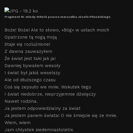
Fragment 15: młody Witold poucza marszałka Józefa Piłsudskiego.
Boże! Boże! Ale to słowo, «Bóg» w ustach moich
Opatrzone tą nogą moją
Staje się rozluźnione!
Z dawna zauważyłem
Że świat jest taki jak ja!
Dawniej bywałem wesoły
I świat był jakiś weselszy
Ale od dłuższego czasu
Coś się zepsuło we mnie. Wskutek tego
I świat niedobrze, nieprzyjemnie dźwięczy
Nawet rodzina.
Ja jestem odpowiedzialny za świat
Ja jestem panem świata! O nie śmiejcie się ze mnie.
Wiem, wiem
Jam chłystek siedemnastoletni.