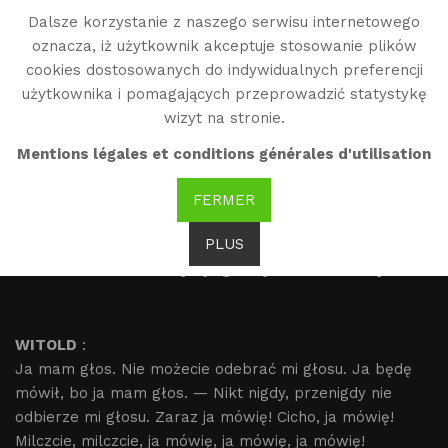
Dalsze korzystanie z naszego serwisu internetowego
WG
oznacza, iż użytkownik akceptuje stosowanie plików
Witold Gombrowicz
cookies dostosowanych do indywidualnych preferencji
użytkownika i pomagających przeprowadzić statystykę
wizyt na stronie.
Fragment
Mentions légales et conditions générales d'utilisation
FERMER
« Coś się popsuło między mną i światem.
Świat mi się wymknął
PLUS
Mnie nie lubi, ani ja jego - jakaś niechęć »
WITOLD
:
Ja mam głos. Nie możecie odebrać mi głosu. Ja będę
mówił, bo ja mam głos. — Nikt nigdy, przenigdy nie
odbierze mi głosu. Zaraz ja mówię! Cicho, ja mówię!
Milczcie, milczcie, ja mówię, ja mówię, ja mówię!