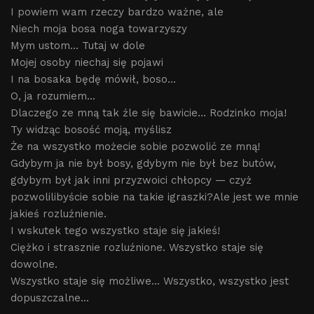
I powiem wam rzeczy bardzo ważne, ale
Niech moja bosa noga towarzyszy
Mym ustom... Tutaj w dole
Mojej osoby niechaj się pojawi
I na bosaka będę mówił, boso...
O, ja rozumiem...
Dlaczego ze mną tak źle się bawicie... Rodzinko moja!
Ty widząc bosość moją, myślisz
Że na wszystko możecie sobie pozwolić ze mną!
Gdybym ja nie był bosy, gdybym nie był bez butów,
gdybym był jak inni przyzwoici chłopcy — czyż
pozwolilibyście sobie na takie igraszki?Ale jest we mnie
jakieś rozluźnienie.
I wskutek tego wszystko staje się jakieś!
Ciężko i strasznie rozluźnione. Wszystko staje się
dowolne.
Wszystko staje się możliwe... Wszystko, wszystko jest
dopuszczalne...