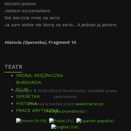
Niczem jestem
Jestem szczeniakiem
Nie bierzcie mnie na serio
Ja sam siebie nie biorę na serio... A jednak ja jestem.
Historia (Operetka)
, Fragment 10
TEATR
IWONA, KSIĘŻNICZKA
BURGUNDA
ŚLUB
Copyright © 2026 Witold Gombrowicz. Wszelkie prawa
OPERETKA
zastrzeżone.
HISTORIA
Powered & hosted przez
seeksmarter.pt
PRACE KRYTYCZNE
|
Polityka prywatności
|