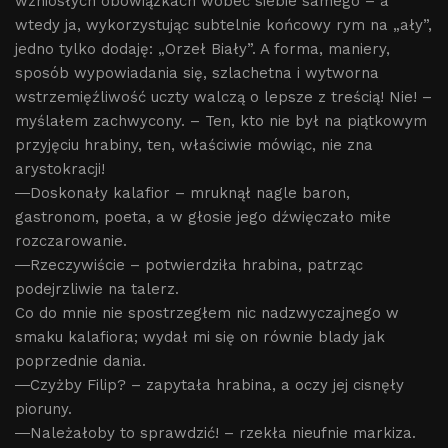
wzniosłych obowiązkach wobec siebie samego – a
wtedy ja, wykorzystując subtelnie końcowy rym na „ały”,
jedno tylko dodaję: „Orzeł Biały”. A forma, maniery,
sposób wypowiadania się, szlachetna i wytworna
wstrzemięźliwość uczty walczą o lepsze z treścią! Nie! –
myślałem zachwycony. – Ten, kto nie był na piątkowym
przyjęciu hrabiny, ten, właściwie mówiąc, nie zna
arystokracji!
―Doskonały kalafior – mruknął nagle baron,
gastronom, poeta, a w głosie jego dźwięczało miłe
rozczarowanie.
―Rzeczywiście – potwierdziła hrabina, patrząc
podejrzliwie na talerz.
Co do mnie nie spostrzegłem nic nadzwyczajnego w
smaku kalafiora; wydał mi się on równie blady jak
poprzednie dania.
―Czyżby Filip? – zapytała hrabina, a oczy jej cisnęły
pioruny.
―Należałoby to sprawdzić! – rzekła nieufnie markiza.