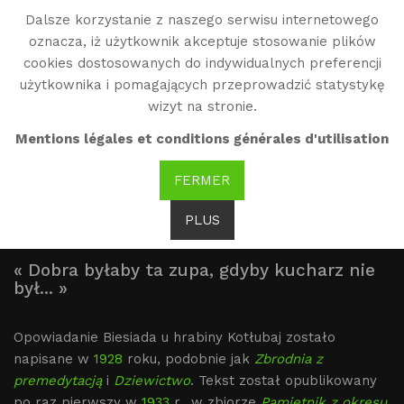
Dalsze korzystanie z naszego serwisu internetowego
WG
oznacza, iż użytkownik akceptuje stosowanie plików
Witold Gombrowicz
cookies dostosowanych do indywidualnych preferencji
użytkownika i pomagających przeprowadzić statystykę
wizyt na stronie.
Biesiada u hrabiny
Mentions légales et conditions générales d'utilisation
Kotłubaj
FERMER
Biesiada u hrabiny Kotłubaj
PLUS
« Dobra byłaby ta zupa, gdyby kucharz nie
był... »
Opowiadanie Biesiada u hrabiny Kotłubaj zostało
napisane w
1928
roku, podobnie jak
Zbrodnia z
premedytacją
i
Dziewictwo
. Tekst został opublikowany
po raz pierwszy w
1933
r., w zbiorze
Pamiętnik z okresu