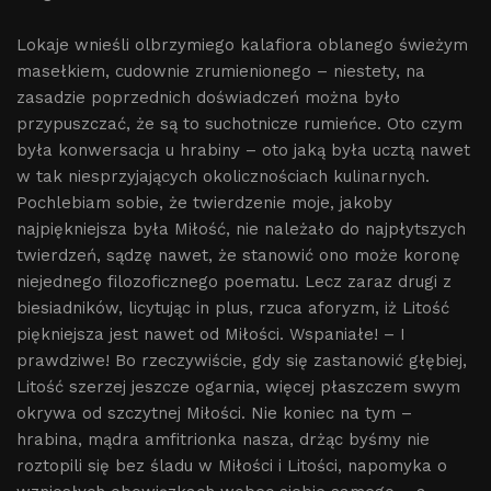
Lokaje wnieśli olbrzymiego kalafiora oblanego świeżym
masełkiem, cudownie zrumienionego – niestety, na
zasadzie poprzednich doświadczeń można było
przypuszczać, że są to suchotnicze rumieńce. Oto czym
była konwersacja u hrabiny – oto jaką była ucztą nawet
w tak niesprzyjających okolicznościach kulinarnych.
Pochlebiam sobie, że twierdzenie moje, jakoby
najpiękniejsza była Miłość, nie należało do najpłytszych
twierdzeń, sądzę nawet, że stanowić ono może koronę
niejednego filozoficznego poematu. Lecz zaraz drugi z
biesiadników, licytując in plus, rzuca aforyzm, iż Litość
piękniejsza jest nawet od Miłości. Wspaniałe! – I
prawdziwe! Bo rzeczywiście, gdy się zastanowić głębiej,
Litość szerzej jeszcze ogarnia, więcej płaszczem swym
okrywa od szczytnej Miłości. Nie koniec na tym –
hrabina, mądra amfitrionka nasza, drżąc byśmy nie
roztopili się bez śladu w Miłości i Litości, napomyka o