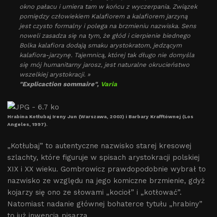
okno pałacu i umiera tam w końcu z wyczerpania. Związek
pomiędzy człowiekiem Kalafiorem a kalafiorem jarzyną
jest czysto formalny i polega na brzmieniu nazwiska. Sens
noweli zasadza się na tym, że głód i cierpienie biednego
Bolka kalafiora dodają smaku arystokratom, jedzącym
kalafiora-jarzynę. Tajemnicą, której tak długo nie domyśla
się mój humanitarny jarosz, jest naturalne okrucieństwo
wszelkiej arystokracji. »
"Explicaction sommaire",
Varia
Hrabina Kotłubaj Ireny Jun (Warszawa, 2003) i Barbary Krafftównej (Los
Angeles, 1997).
„Kotłubaj” to autentyczne nazwisko starej kresowej
szlachty, które figuruje w spisach arystokracji polskiej
XIX i XX wieku. Gombrowicz prawdopodobnie wybrał to
nazwisko ze względu na jego komiczne brzmienie, gdyż
kojarzy się ono ze słowami „kocioł” i „kotłować”.
Natomiast nadanie głównej bohaterce tytułu „hrabiny”
to już inwencja pisarza.