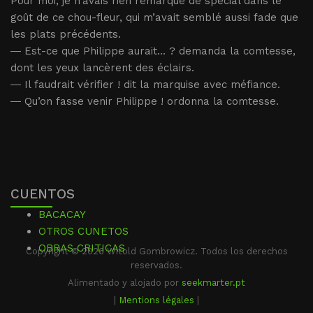
Pour moi, je n’avais rien remarqué de spécial dans le
goût de ce chou-fleur, qui m’avait semblé aussi fade que
les plats précédents.
― Est-ce que Philippe aurait... ? demanda la comtesse,
dont les yeux lancèrent des éclairs.
― Il faudrait vérifier ! dit la marquise avec méfiance.
― Qu’on fasse venir Philippe ! ordonna la comtesse.
CUENTOS
BACACAY
OTROS CUNETOS
OBRAS CRITICAS
Copyright © 2026 Witold Gombrowicz. Todos los derechos
reservados.
Alimentado y alojado por
seekmarter.pt
|
Mentions légales
|