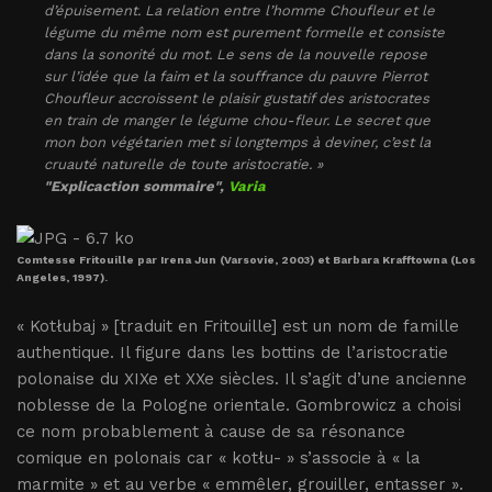
d’épuisement. La relation entre l’homme Choufleur et le
légume du même nom est purement formelle et consiste
dans la sonorité du mot. Le sens de la nouvelle repose
sur l’idée que la faim et la souffrance du pauvre Pierrot
Choufleur accroissent le plaisir gustatif des aristocrates
en train de manger le légume chou-fleur. Le secret que
mon bon végétarien met si longtemps à deviner, c’est la
cruauté naturelle de toute aristocratie. »
"Explicaction sommaire",
Varia
Comtesse Fritouille par Irena Jun (Varsovie, 2003) et Barbara Krafftowna (Los
Angeles, 1997).
« Kotłubaj » [traduit en Fritouille] est un nom de famille
authentique. Il figure dans les bottins de l’aristocratie
polonaise du XIXe et XXe siècles. Il s’agit d’une ancienne
noblesse de la Pologne orientale. Gombrowicz a choisi
ce nom probablement à cause de sa résonance
comique en polonais car « kotłu- » s’associe à « la
marmite » et au verbe « emmêler, grouiller, entasser ».