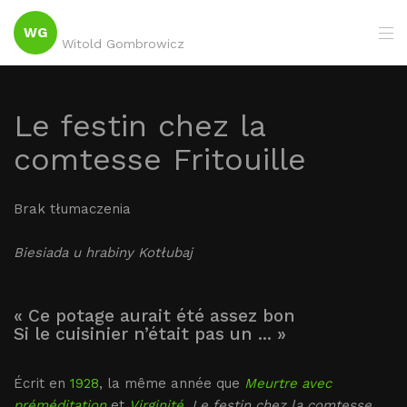
WG
Witold Gombrowicz
Le festin chez la
comtesse Fritouille
Brak tłumaczenia
Biesiada u hrabiny Kotłubaj
« Ce potage aurait été assez bon
Si le cuisinier n’était pas un ... »
Écrit en
1928
, la même année que
Meurtre avec
préméditation
et
Virginité
,
Le festin chez la comtesse