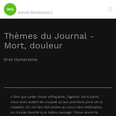
WG
Witold Gombrowicz
Thèmes du Journal -
Mort, douleur
Brak tłumaczenia
« Dire que cette chose effrayante, l’agonie, sévit parmi
nous avec autant de cruauté qu’aux premiers jours de la
création. On n’a rien fait contre au cours des millénaires,
on n’a pas touché à ce tabou sauvage ! Nous avons la