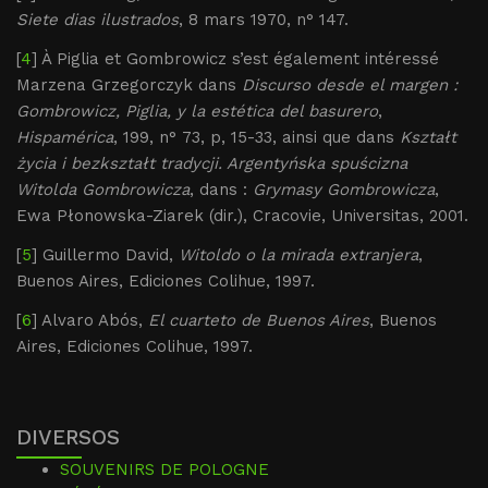
Siete dias ilustrados
, 8 mars 1970, n° 147.
[
4
] À Piglia et Gombrowicz s’est également intéressé
Marzena Grzegorczyk dans
Discurso desde el margen :
Gombrowicz, Piglia, y la estética del basurero
,
Hispamérica
, 199, n° 73, p, 15-33, ainsi que dans
Kształt
życia i bezkształt tradycji. Argentyńska spuścizna
Witolda Gombrowicza
, dans :
Grymasy Gombrowicza
,
Ewa Płonowska-Ziarek (dir.), Cracovie, Universitas, 2001.
[
5
] Guillermo David,
Witoldo o la mirada extranjera
,
Buenos Aires, Ediciones Colihue, 1997.
[
6
] Alvaro Abós,
El cuarteto de Buenos Aires
, Buenos
Aires, Ediciones Colihue, 1997.
DIVERSOS
SOUVENIRS DE POLOGNE