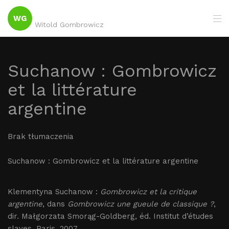
WG
Witold Gombrowicz
Suchanow : Gombrowicz
et la littérature
argentine
Brak tłumaczenia
Suchanow : Gombrowicz et la littérature argentine
Klementyna Suchanow :
Gombrowicz et la critique
argentine
, dans
Gombrowicz une gueule de classique ?
,
dir. Małgorzata Smorąg-Goldberg, éd. Institut d’études
slaves, Paris, 2007.