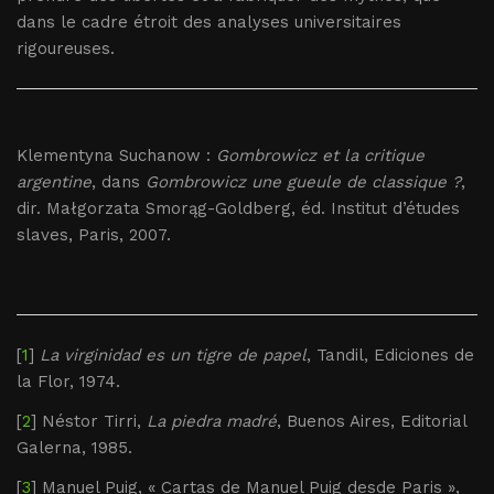
dans le cadre étroit des analyses universitaires
rigoureuses.
Klementyna Suchanow :
Gombrowicz et la critique
argentine
, dans
Gombrowicz une gueule de classique ?
,
dir. Małgorzata Smorąg-Goldberg, éd. Institut d’études
slaves, Paris, 2007.
[
1
]
La virginidad es un tigre de papel
, Tandil, Ediciones de
la Flor, 1974.
[
2
] Néstor Tirri,
La piedra madré
, Buenos Aires, Editorial
Galerna, 1985.
[
3
] Manuel Puig, « Cartas de Manuel Puig desde Paris »,