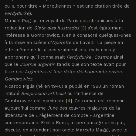
qui a pour titre « Morelliennes » est une citation tirée de
Ferdydurke
).
Manuel Puig qui envoyait de Paris des chroniques à la
rédaction de
Siete dias ilustrados
[
3
] s’est également
intéressé à Gombrowicz. Il en a consacré quelques-unes
à la mise en scène d’
Opérette
de Lavelli. La pièce en
elle-même ne lui a pas vraiment plu, mais nous y
apprenons qu’il connaissait
Ferdydurke
,
Cosmos
ainsi
que le
Journal argentin
tandis que son texte avait pour
titre
Les Argentins et leur dette déshonorante envers
Gombrowicz
.
Ricardo Piglia (né en 1940) a publié en 1980 un roman
intitulé
Respiracion artificial
où l’influence de
Gombrowicz est manifeste [
4
]. Ce roman est reconnu
aujourd’hui comme l’une des œuvres majeures de la
littérature de « règlement de compte » argentine
contemporaine. Emilio Renzi, le personnage principal,
discute, en attendant son oncle Marcelo Maggi, avec le