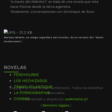
“a través del Atlántico”; se trata de una novela que mira
hacia Polonia desde la tierra argentina.
Testamento. Conversaciones con Dominique de Roux
Mariano Betelú, un amigo argentino del escritor, da su versión del “Navío
Gombrowicz”.
NOVELAS
FERDYDURKE
LOS HECHIZADOS
TRANS-ATLANTIQUE
Copyright © 2026 Witold Gombrowicz. Todos los derechos
LA PORNOGRAPHIE
reservados.
COSMOS
Alimentado y alojado por
seekmarter.pt
|
Mentions légales
|