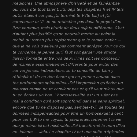
médiocres. Une atmosphère d’oisiveté et de fainéantise
qui vous ôte tout talent. J’ai déjà les chapitres II et IV tels
qu’ils étaient conçus, j’ai terminé le V (le bal) et j’ai
commencé le VI. Je ne m’obstine pas dans le projet d’un
livre commun, mais plutôt de deux sujets différents. C’est
d’autant plus justifié qu’on pourrait mettre au point la
moitié du roman plus rapidement que le roman entier —
que je ne vois d’ailleurs pas comment abréger. Pour ce qui
te concerne, je pense qu’il faut soit garder une stricte
liaison formelle entre nos deux livres soit les concevoir
de manière essentiellement différente pour éviter des
convergences indésirables. Je te conseille de bien y
réfléchir et de ne rien écrire qui ne prenne source dans
tes profondeurs spirituelles. J’ai l’impression qu’écrire un
mauvais roman ne te convient pas et qu’il vaut mieux que
tu en écrives un bon. L’homosexualité est un sujet pas
mal à condition qu’il soit approfondi dans le sens spirituel,
encore que tu ne disposes pas, semble-t-il, de toutes les
données indispensables pour être un homosexuel à cent
pour cent. Si tu me voyais, tu pleurerais, tellement la vie
que je mène ici est misérable. J’ai transformé le nom d’Iza
en Jolanta — Jola. Le chapitre IV est une suite d’épisodes