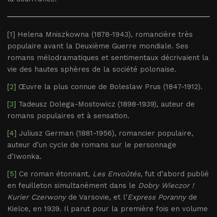
[
1
] Helena Mniszkowna (1878-1943), romancière très
populaire avant la Deuxième Guerre mondiale. Ses
romans mélodramatiques et sentimentaux décrivaient la
vie des hautes sphères de la société polonaise.
[
2
] Œuvre la plus connue de Boleslaw Prus (1847-1912).
[
3
] Tadeusz Dolega-Mostowicz (1898-1939), auteur de
romans populaires et à sensation.
[
4
] Juliusz German (1881-1956), romancier populaire,
auteur d’un cycle de romans sur le personnage
d’Iwonka.
[
5
] Ce roman étonnant,
Les Envoûtés
, fut d’abord publié
en feuilleton simultanément dans le
Dobry Wieczor !
Kurier Czerwony
de Varsovie, et l’
Express Poranny
de
Kielce, en 1939. Il parut pour la première fois en volume