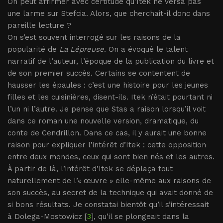
On peut affirmer avec certitude qu’Itek ne versa pas
une larme sur Stefcia. Alors, que cherchait-il donc dans
pareille lecture ?
On s’est souvent interrogé sur les raisons de la
popularité de
La Lépreuse
. On a évoqué le talent
narratif de l’auteur, l’époque de la publication du livre et
de son premier succès. Certains se contentent de
hausser les épaules : c’est une histoire pour les jeunes
filles et les cuisinières, disent-ils. Itek n’était pourtant ni
l’un ni l’autre. Je pense que Stas a raison lorsqu’il voit
dans ce roman une nouvelle version, dramatique, du
conte de Cendrillon. Dans ce cas, il y aurait une bonne
raison pour expliquer l’intérêt d’Itek : cette opposition
entre deux mondes, ceux qui sont bien nés et les autres.
À partir de là, l’intérêt d’Itek se déplaça tout
naturellement de l’« œuvre » elle-même aux raisons de
son succès, au secret de la technique qui avait donné de
si bons résultats. Je constatai bientôt qu’il s’intéressait
à Dolega-Mostowicz [
3
], qu’il se plongeait dans la