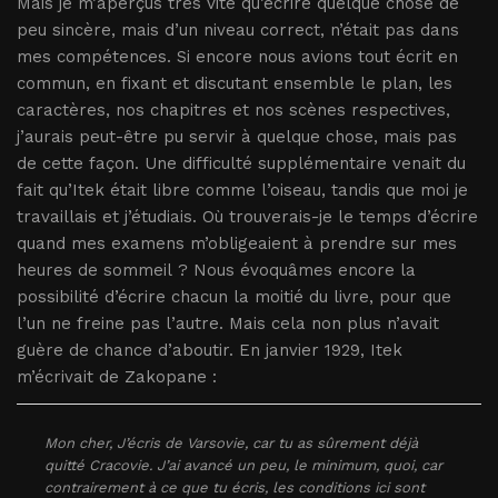
Mais je m’aperçus très vite qu’écrire quelque chose de
peu sincère, mais d’un niveau correct, n’était pas dans
mes compétences. Si encore nous avions tout écrit en
commun, en fixant et discutant ensemble le plan, les
caractères, nos chapitres et nos scènes respectives,
j’aurais peut-être pu servir à quelque chose, mais pas
de cette façon. Une difficulté supplémentaire venait du
fait qu’Itek était libre comme l’oiseau, tandis que moi je
travaillais et j’étudiais. Où trouverais-je le temps d’écrire
quand mes examens m’obligeaient à prendre sur mes
heures de sommeil ? Nous évoquâmes encore la
possibilité d’écrire chacun la moitié du livre, pour que
l’un ne freine pas l’autre. Mais cela non plus n’avait
guère de chance d’aboutir. En janvier 1929, Itek
m’écrivait de Zakopane :
Mon cher, J’écris de Varsovie, car tu as sûrement déjà
quitté Cracovie. J’ai avancé un peu, le minimum, quoi, car
contrairement à ce que tu écris, les conditions ici sont