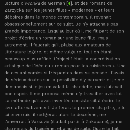
lecture d’
Iwonka
de German [
4
], et des romans de
Zarzycka sur les jeunes filles « modernes » et leurs
déboires dans le monde contemporain. Il revenait
obsessionnellement sur ce sujet. Je n’y attachais pas
grande importance, jusqu’au jour où il me fit part de son
projet d’écrire un roman sur une jeune fille, mais
autrement. Il faudrait qu’il plaise aux amateurs de
littérature légère, et même vulgaire, tout en étant
beaucoup plus raffiné. L’objectif était la concrétisation
artistique de l’idée du « roman pour les cuisinières ». Une
de ces antinomies si fréquentes dans sa pensée. J’avais
de sérieux doutes sur la possibilité d’y parvenir et je me
demandais si le jeu en valait la chandelle, mais lui avait
bon espoir. Il me proposa même d’y travailler avec lui.
La méthode qu’il avait inventée consisterait à écrire le
livre alternativement. Je ferais le premier chapitre, je le
lui enverrais, il rédigerait alors le deuxième, me
l’enverrait à Varsovie (il allait partir à Zakopane), je me
chargerais du troisième, et ainsi de suite. Outre le fait