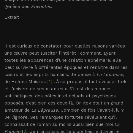
genèse des
Envoûtés
.
Extrait :
II est curieux de constater pour quelles raisons variées
une œuvre peut susciter l’intérêt ; comment, ayant
toutes les apparences d’une création éphémère, elle
peut survivre à différentes époques et renaître dans les
cœurs et les esprits humains. Je pense à
La Lépreuse
,
de Helena Mniszek [
1
] . À ce propos, il faut évoquer Itek
et l’univers de ses « tantes ». S’il est des mondes
antithétiques, des pôles intellectuels et psychiques
opposés, c’est bien ces deux-là. Or Itek était un grand
amateur de
La Lépreuse
. Combien de fois l’avait-il lu ?
Je l’ignore. Ses remarques fortuites révélaient qu’il
connaissait ce roman au moins aussi bien que moi
La
Poupée
[
2
]. Je n’ai jamais eu le « bonheur » d’avoir le