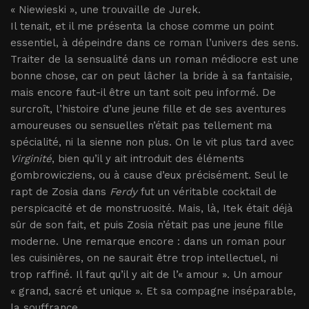
« Niewieski », une trouvaille de Jurek.
Il tenait, et il me présenta la chose comme un point
essentiel, à dépeindre dans ce roman l’univers des sens.
Traiter de la sensualité dans un roman médiocre est une
bonne chose, car on peut lâcher la bride à sa fantaisie,
mais encore faut-il être un tant soit peu informé. De
surcroît, l’histoire d’une jeune fille et de ses aventures
amoureuses ou sensuelles n’était pas tellement ma
spécialité, ni la sienne non plus. On le vit plus tard avec
Virginité
, bien qu’il y ait introduit des éléments
gombrowicziens, ou à cause d’eux précisément. Seul le
rapt de Zosia dans
Ferdy
fut un véritable cocktail de
perspicacité et de monstruosité. Mais, là, Itek était déjà
sûr de son fait, et puis Zosia n’était pas une jeune fille
moderne. Une remarque encore : dans un roman pour
les cuisinières, on ne saurait être trop intellectuel, ni
trop raffiné. Il faut qu’il y ait de l’« amour ». Un amour
« grand, sacré et unique ». Et sa compagne inséparable,
la souffrance.