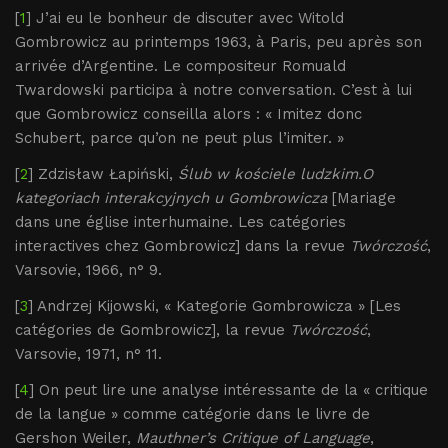
[
1
] J’ai eu le bonheur de discuter avec Witold
Gombrowicz au printemps 1963, à Paris, peu après son
arrivée d’Argentine. Le compositeur Romuald
Twardowski participa à notre conversation. C’est à lui
que Gombrowicz conseilla alors : « Imitez donc
Schubert, parce qu’on ne peut plus l’imiter. »
[
2
] Zdzisław Łapiński,
Ślub w kościele ludzkim.O
kategoriach interakcyjnych u Gombrowicza
[Mariage
dans une église interhumaine. Les catégories
interactives chez Gombrowicz] dans la revue
Twórczość
,
Varsovie, 1966, n° 9.
[
3
] Andrzej Kijowski, « Kategorie Gombrowicza » [Les
catégories de Gombrowicz], la revue
Twórczość
,
Varsovie, 1971, n° 11.
[
4
] On peut lire une analyse intéressante de la « critique
de la langue » comme catégorie dans le livre de
Gershon Weiler,
Mauthner’s Critique of Language
,