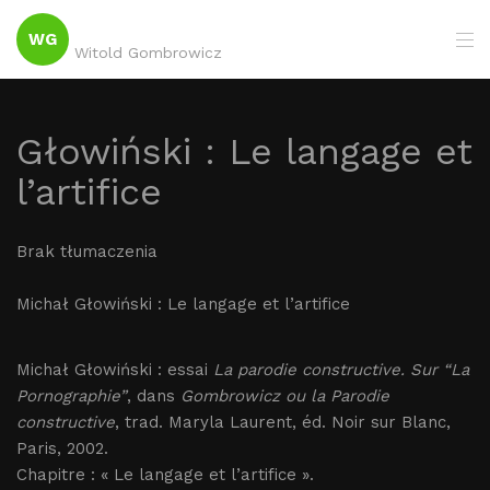
WG
Witold Gombrowicz
Głowiński : Le langage et
l’artifice
Brak tłumaczenia
Michał Głowiński : Le langage et l’artifice
Michał Głowiński : essai
La parodie constructive. Sur “La
Pornographie”
, dans
Gombrowicz ou la Parodie
constructive
, trad. Maryla Laurent, éd. Noir sur Blanc,
Paris, 2002.
Chapitre : « Le langage et l’artifice ».