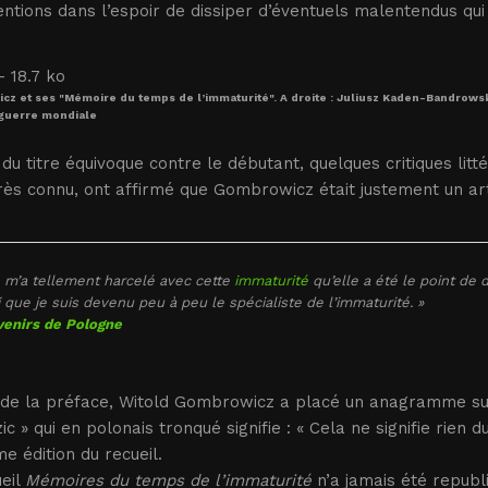
entions dans l’espoir de dissiper d’éventuels malentendus qui
z et ses "Mémoire du temps de l’immaturité". A droite : Juliusz Kaden-Bandrowski
guerre mondiale
du titre équivoque contre le débutant, quelques critiques lit
rès connu, ont affirmé que Gombrowicz était justement un ar
 m’a tellement harcelé avec cette
immaturité
qu’elle a été le point de 
i que je suis devenu peu à peu le spécialiste de l’immaturité. »
enirs de Pologne
 de la préface, Witold Gombrowicz a placé un anagramme sur 
ic » qui en polonais tronqué signifie : « Cela ne signifie rien 
e édition du recueil.
eil
Mémoires du temps de l’immaturité
n’a jamais été republi