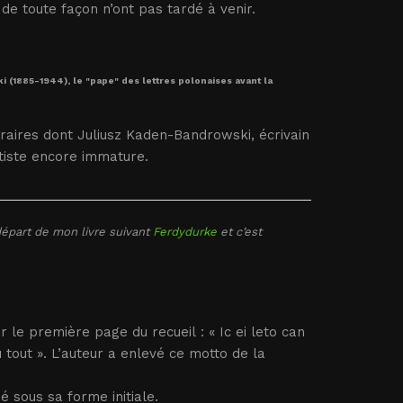
 de toute façon n’ont pas tardé à venir.
 (1885-1944), le "pape" des lettres polonaises avant la
téraires dont Juliusz Kaden-Bandrowski, écrivain
tiste encore immature.
départ de mon livre suivant
Ferdydurke
et c’est
le première page du recueil : « Ic ei leto can
du tout ». L’auteur a enlevé ce motto de la
é sous sa forme initiale.