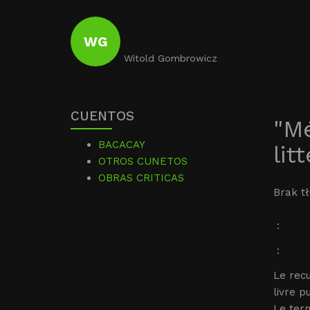
WG
Witold Gombrowicz
CUENTOS
"Mé
BACACAY
lit
OTROS CUNETOS
OBRAS CRITICAS
Brak t
:
:
Le recu
livre 
Le term