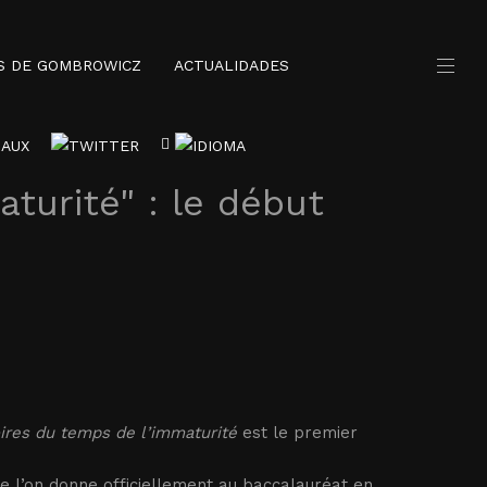
S DE GOMBROWICZ
ACTUALIDADES
turité" : le début
res du temps de l’immaturité
est le premier
ue l’on donne officiellement au baccalauréat en