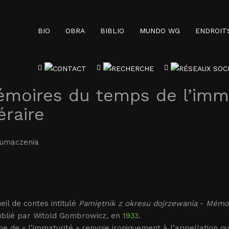
BIO
OBRA
BIBLIO
MUNDO WG
ENDROIT
moires du temps de l’imma
téraire
łumaczenia
eil de contes intitulé
Pamiętnik z okresu dojrzewania
-
Mémoi
publié par Witold Gombrowicz, en
1933
.
e de « l’immaturité » renvoie ironiquement à l’appellation q