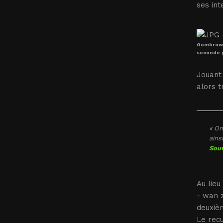
ses int
Gombrowic
seconde 
Jouant 
alors t
« On
ains
Souv
Au lieu
- wan z
deuxièm
Le recu