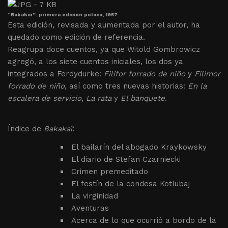
“Bakakaï”: primera edición polaca, 1957.
Esta edición, revisada y aumentada por el autor, ha
quedado como edición de referencia.
Reagrupa doce cuentos, ya que Witold Gombrowicz
agregó, a los siete cuentos iniciales, los dos ya
integrados a Ferdydurke:
Filifor forrado de niño
y
Filimor
forrado de niño
, así como tres nuevas historias:
En la
escalera de servicio
,
La rata
y
El banquete
.
Índice de
Bakakaï
:
El bailarín del abogado Kraykowsky
El diario de Stefan Czarniecki
Crimen premeditado
El festín de la condesa Kotlubaj
La virginidad
Aventuras
Acerca de lo que ocurrió a bordo de la