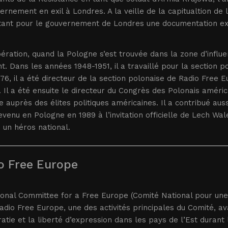
ernement en exil à Londres. A la veille de la capitualtion de l’i
ant pour le gouvernement de Londres une documentation exc
bération, quand la Pologne s’est trouvée dans la zone d’influe
t. Dans les années 1948-1951, il a travaillé pour la section
76, il a été directeur de la section polonaise de Radio Free
. Il a été ensuite le directeur du Congrès des Polonais améri
 auprès des élites politiques américaines. Il a contribué auss
revenu en Pologne en 1989 à l’invitation officielle de Lech Wa
un héros national.
o Free Europe
ional Committee for a Free Europe (Comité National pour un
adio Free Europe, une des activités principales du Comité, av
tie et la liberté d’expression dans les pays de l’Est durant 