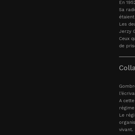
En 195
Sa radi
étaien
Les de
Jerzy G
Ceux qu
de pris
Coll
Gombro
l’écriv
A cette
régime 
Le rég
organis
vivant.