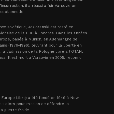
nsurrection, il a réussi à fuir Varsovie en
eptionnelle.
nce soviétique, Jezioranski est resté en
 polonaise de la BBC à Londres. Dans les années
 Europe, basée à Munich, en Allemangne de
cains (1976-1996), œuvrant pour la liberté en
i à l’admission de la Pologne libre à l’OTAN.
lesa. Il est mort à Varsovie en 2005, reconnu
e Europe Libre) a été fondé en 1949 à New
ait alors pour mission de défendre la
la guerre froide.