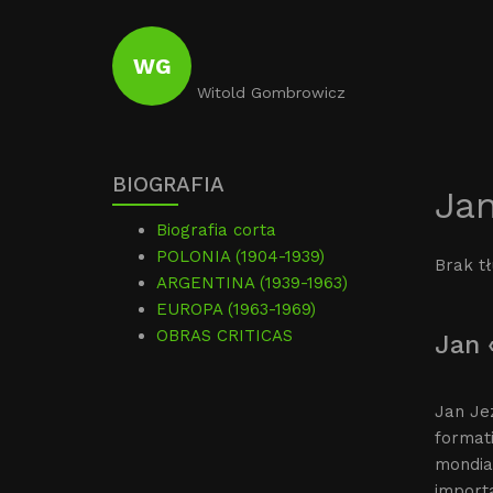
WG
Witold Gombrowicz
BIOGRAFIA
Jan
Biografia corta
POLONIA (1904-1939)
Brak t
ARGENTINA (1939-1963)
EUROPA (1963-1969)
OBRAS CRITICAS
Jan 
Jan Jez
formati
mondial
importa