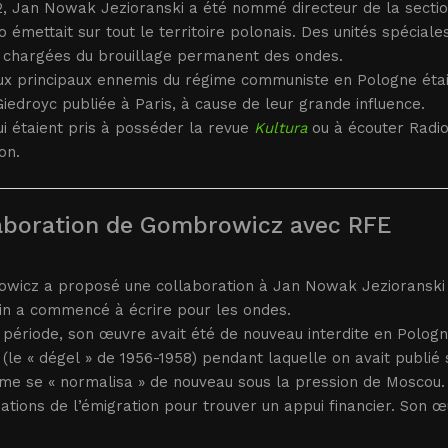
2, Jan Nowak Jezioranski a été nommé directeur de la sectio
o émettait sur tout le territoire polonais. Des unités spécia
t chargées du brouillage permanent des ondes.
ux principaux ennemis du régime communiste en Pologne étai
iedroyc publiée à Paris, à cause de leur grande influence.
i étaient pris à posséder la revue
Kultura
ou à écouter Radio
on.
aboration de Gombrowicz avec RFE
wicz a proposé une collaboration à Jan Nowak Jezioranski e
ain a commencé à écrire pour les ondes.
 période, son œuvre avait été de nouveau interdite en Pologn
(le « dégel » de 1956-1958) pendant laquelle on avait publié
ime se « normalisa » de nouveau sous la pression de Moscou.
ations de l’émigration pour trouver un appui financier. Son 