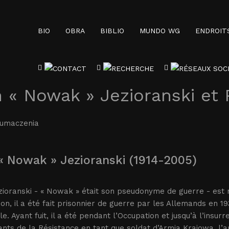
BIO
OBRA
BIBLIO
MUNDO WG
ENDROIT
 « Nowak » Jezioranski et
łumaczenia
« Nowak » Jezioranski (1914-2005)
ioranski - « Nowak » était son pseudonyme de guerre - est 
on, il a été fait prisonnier de guerre par les Allemands en 
e. Ayant fuit, il a été pendant l’Occupation et jusqu’à l’insu
nts de la Résistance en tant que soldat d’Armia Krajowa, l’