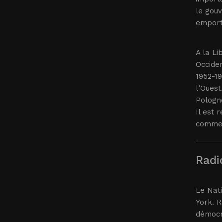
le gouv
emport
A la Li
Occiden
1952-19
l’Ouest
Pologne
Il est 
comme 
Radi
Le Nat
York. R
démocra