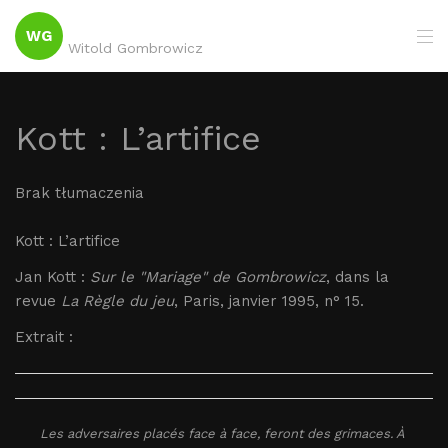
WG
Witold Gombrowicz
Kott : L’artifice
Brak tłumaczenia
Kott : L’artifice
Jan Kott :
Sur le "Mariage" de Gombrowicz
, dans la
revue
La Règle du jeu
, Paris, janvier 1995, n° 15.
Extrait :
Les adversaires placés face à face, feront des grimaces. À