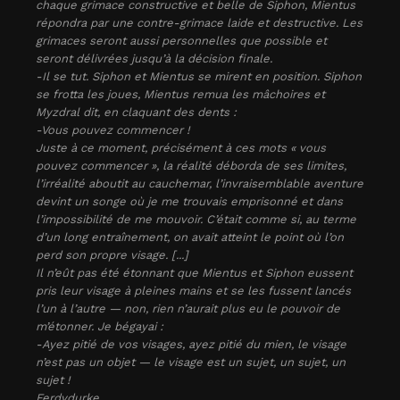
chaque grimace constructive et belle de Siphon, Mientus
répondra par une contre-grimace laide et destructive. Les
grimaces seront aussi personnelles que possible et
seront délivrées jusqu’à la décision finale.
-Il se tut. Siphon et Mientus se mirent en position. Siphon
se frotta les joues, Mientus remua les mâchoires et
Myzdral dit, en claquant des dents :
-Vous pouvez commencer !
Juste à ce moment, précisément à ces mots « vous
pouvez commencer », la réalité déborda de ses limites,
l’irréalité aboutit au cauchemar, l’invraisemblable aventure
devint un songe où je me trouvais emprisonné et dans
l’impossibilité de me mouvoir. C’était comme si, au terme
d’un long entraînement, on avait atteint le point où l’on
perd son propre visage. [...]
Il n’eût pas été étonnant que Mientus et Siphon eussent
pris leur visage à pleines mains et se les fussent lancés
l’un à l’autre — non, rien n’aurait plus eu le pouvoir de
m’étonner. Je bégayai :
-Ayez pitié de vos visages, ayez pitié du mien, le visage
n’est pas un objet — le visage est un sujet, un sujet, un
sujet !
Ferdydurke