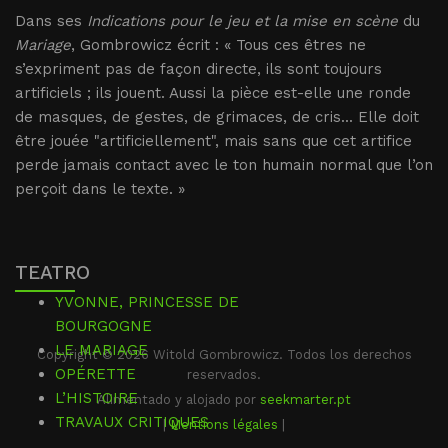
Dans ses
Indications pour le jeu et la mise en scène
du
Mariage
, Gombrowicz écrit : « Tous ces êtres ne
s’expriment pas de façon directe, ils sont toujours
artificiels ; ils jouent. Aussi la pièce est-elle une ronde
de masques, de gestes, de grimaces, de cris... Elle doit
être jouée "artificiellement", mais sans que cet artifice
perde jamais contact avec le ton humain normal que l’on
perçoit dans le texte. »
TEATRO
YVONNE, PRINCESSE DE
BOURGOGNE
LE MARIAGE
Copyright © 2026 Witold Gombrowicz. Todos los derechos
OPÉRETTE
reservados.
L’HISTOIRE
Alimentado y alojado por
seekmarter.pt
TRAVAUX CRITIQUES
|
Mentions légales
|