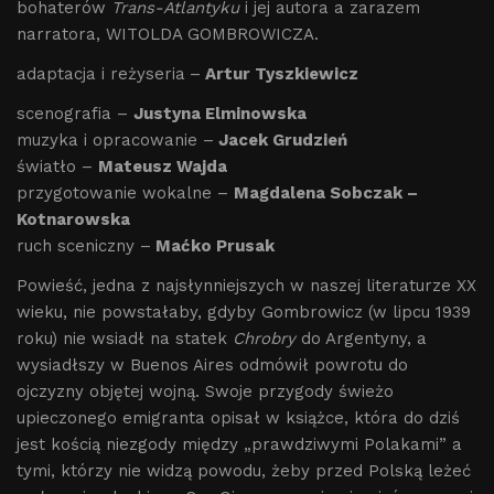
bohaterów
Trans-Atlantyku
i jej autora a zarazem
narratora, WITOLDA GOMBROWICZA.
adaptacja i reżyseria
–
Artur Tyszkiewicz
scenografia –
Justyna Elminowska
muzyka i opracowanie –
Jacek Grudzień
światło –
Mateusz Wajda
przygotowanie wokalne –
Magdalena Sobczak –
Kotnarowska
ruch sceniczny –
Maćko Prusak
Powieść, jedna z najsłynniejszych w naszej literaturze XX
wieku, nie powstałaby, gdyby Gombrowicz (w lipcu 1939
roku) nie wsiadł na statek
Chrobry
do Argentyny, a
wysiadłszy w Buenos Aires odmówił powrotu do
ojczyzny objętej wojną. Swoje przygody świeżo
upieczonego emigranta opisał w książce, która do dziś
jest kością niezgody między „prawdziwymi Polakami” a
tymi, którzy nie widzą powodu, żeby przed Polską leżeć