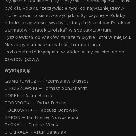
wyłącznie plackiem. Czy Ojczyzna – ziemia ojców – musi
być dla Polaka rzeczywiście tym, co najważniejsze? A
może powinno się stworzyć jakąś Synczyznę – Polskę
młodej przyszłości, wyzbytą starych grzechów Polaków
Sarmatów? Statek „Polska” w spektaklu Artura
Tyszkiewicza od wieków zarazem płynie i stoi w miejscu.
Nasza pycha i nasza małość, tromtadracja
i szlachetność kręcą nim w kółko, a my na nim, aż do
zawrotu głowy.
Występują:
GOMBROWICZ – Przemysław Bluszcz
CIECISZOWSKI – Tomasz Schuchardt
POSEŁ – Artur Barciś
PODSROCKI – Rafał Fudalej
PUŁKOWNIK – Tadeusz Borowski
BARON – Bartłomiej Nowosielski
PYCKAL – Dariusz Wnuk
CIUMKAŁA – Artur Janusiak