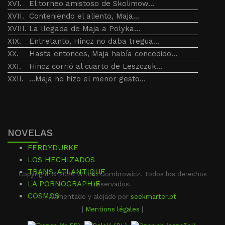
XVI.
El torneo amistoso de Skolimow…
XVII.
Conteniendo el aliento, Maja…
XVIII.
La llegada de Maja a Polyka…
XIX.
Entretanto, Hincz no daba tregua…
XX.
Hasta entonces, Maja había concedido…
XXI.
Hincz corrió al cuarto de Leszczuk…
XXII.
…Maja no hizo el menor gesto…
NOVELAS
FERDYDURKE
LOS HECHIZADOS
TRANS-ATLANTIQUE
Copyright © 2026 Witold Gombrowicz. Todos los derechos
LA PORNOGRAPHIE
reservados.
COSMOS
Alimentado y alojado por
seekmarter.pt
|
Mentions légales
|