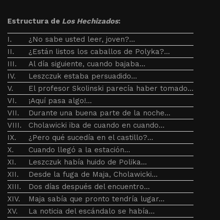
Estructura de
Los Hechizados
:
I.
¿No sabe usted leer, joven?...
II.
¿Están listos los caballos de Polyka?...
III.
Al día siguiente, cuando bajaba…
IV.
Leszczuk estaba persuadido…
V.
El profesor Skolinski parecía haber tomado…
VI.
¡Aquí pasa algo!...
VII.
Durante una buena parte de la noche…
VIII.
Cholawicki iba de cuando en cuando…
IX.
¿Pero qué sucedía en el castillo?...
X.
Cuando llegó a la estación…
XI.
Leszczuk había huido de Polika…
XII.
Desde la fuga de Maja, Cholawicki…
XIII.
Dos días después del encuentro…
XIV.
Maja sabía que pronto tendría lugar…
XV.
La noticia del escándalo se había…