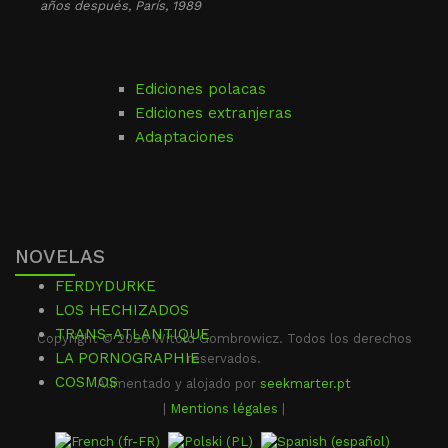
años después
, París, 1989
Ediciones polacas
Ediciones extranjeras
Adaptaciones
NOVELAS
FERDYDURKE
LOS HECHIZADOS
TRANS-ATLANTIQUE
Copyright © 2026 Witold Gombrowicz. Todos los derechos
LA PORNOGRAPHIE
reservados.
COSMOS
Alimentado y alojado por
seekmarter.pt
|
Mentions légales
|