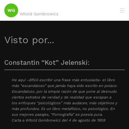
WG
Witold Gombrowicz
Visto por...
Constantin “Kot” Jelenski:
He aquí -difícil escribir una frase más entusiasta- el libro
más “escandaloso” que jamás haya sido escrito en polaco.
Escandaloso, por la simple razón de que pone al desnudo
ciertos estratos de verdad y de realidad que escapan a
los enfoques “psicológicos” más audaces, más objetivos y
más profundos. Es un libro metafísico, no psicológico. En
sus mejores pasajes, “Pornografía” es poesía pura.
Carta a Witold Gombrowicz del 4 de agosto de 1959