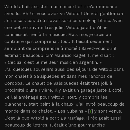
Witold allait assister à un concert et il m’a emmenée
avec lui. Ah ! si vous aviez vu Witold ! Un vrai gentleman !
Je ne sais pas d’où il avait sorti ce smoking blanc. Avec
une petite cravate très jolie. Witold jurait qu’il ne
connaissait rien à la musique. Mais moi, je crois au
contraire qu’il comprenait tout. Il faisait seulement
semblant de comprendre à moitié ! Savez-vous qui il
estimait beaucoup ici ? Mauricio Kagel. Il me disait :
« Cecilia, c’est le meilleur musicien argentin. »
J’ai quelques souvenirs aussi des séjours de Witold dans
mon chalet à Salsipuedes et dans mes ranchos de
Cordoba. Le chalet de Salsipuedes était très joli, à
proximité d’une rivière. Il y avait un garage juste à côté.
Je l’ai aménagé pour Witold. Tout, y compris les
planchers, était peint à la chaux. J’ai invité beaucoup de
monde dans ce chalet. « Les Cubains » [
1
] y sont venus.
C’est là que Witold a écrit
Le Mariage
. Il rédigeait aussi
beaucoup de lettres. Il était d’une gourmandise