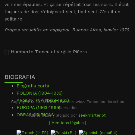
voir ses épaules. Et ça se répétait tous les soirs. Il était
toujours de dos, s’éloignant seul, tout seul. C’était un
solitaire.
Propos recueillis en espagnol. Buenos Aires, janvier 1979.
[
1] Humberto Tomeu et Virgilio Piñera
BIOGRAFIA
Biografia corta
POLONIA (1904-1939)
ARGENTINA (1939-1963)
Copyright © 2026 Witold Gombrowicz. Todos los derechos
EUROPA (1963-1969)
reservados.
OBRAS CRITICAS
Alimentado y alojado por
seekmarter.pt
|
Mentions légales
|