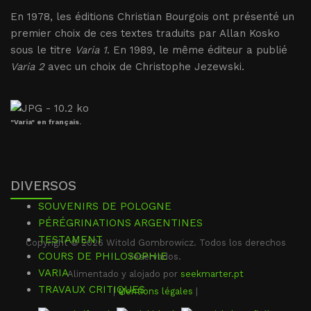
En 1978, les éditions Christian Bourgois ont présenté un
premier choix de ces textes traduits par Allan Kosko
sous le titre
Varia 1
. En 1989, le même éditeur a publié
Varia 2
avec un choix de Christophe Jezewski.
"Varia" en français.
DIVERSOS
SOUVENIRS DE POLOGNE
PÉRÉGRINATIONS ARGENTINES
TESTAMENT
Copyright © 2026 Witold Gombrowicz. Todos los derechos
COURS DE PHILOSOPHIE
reservados.
VARIA
Alimentado y alojado por
seekmarter.pt
TRAVAUX CRITIQUES
|
Mentions légales
|