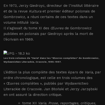
En 1973, Jerzy Giedroyc, directeur de l’Institut littéraire
et de la revue
Kultura
et premier éditeur polonais de
Gombrowicz, a réuni certains de ces textes dans un
volume intitulé
Varia
.
Il s’agissait du tome XI des
Œuvres
de Gombrowicz
publiées en polonais par Giedroyc après la mort de
l’écrivain en 1969.
Les trois volumes de "Varia" dans les "Œuvres complètes" de Gombrowicz,
Wydawnictwo Literackie, Cracovie, 1995-1997.
L’édition la plus complète des textes épars de
Varia
, par
ordre chronologique, est celle en trois volumes des
« Œuvres complètes », publiés par Wydawnictwo
Literackie de Cracovie. Jan Błoński et Jerzy Jarzębski
en ont assuré la direction critique.
tome XII
Varia. Prose, reportages, critiques,