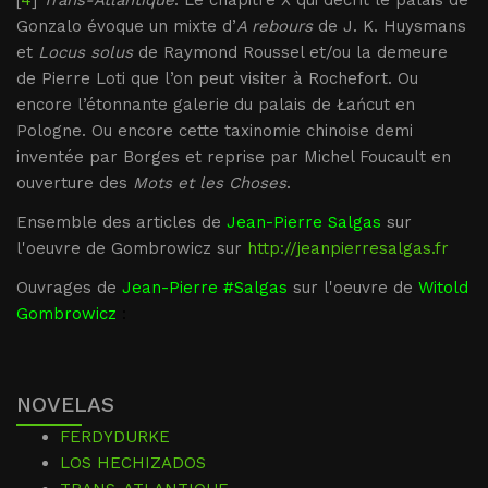
[
4
]
Trans-Atlantique
. Le chapitre X qui décrit le palais de
Gonzalo évoque un mixte d’
A rebours
de J. K. Huysmans
et
Locus solus
de Raymond Roussel et/ou la demeure
de Pierre Loti que l’on peut visiter à Rochefort. Ou
encore l’étonnante galerie du palais de Łańcut en
Pologne. Ou encore cette taxinomie chinoise demi
inventée par Borges et reprise par Michel Foucault en
ouverture des
Mots et les Choses
.
Ensemble des articles de
Jean-Pierre Salgas
sur
l'oeuvre de Gombrowicz sur
http://jeanpierresalgas.fr
Ouvrages de
Jean-Pierre #Salgas
sur l'oeuvre de
Witold
Gombrowicz
:
NOVELAS
FERDYDURKE
LOS HECHIZADOS