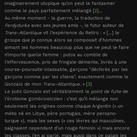
imaginairement utopique qu’on peut le fantasmer
comme le pays parfaitement mélangé [
2
]...
Au même moment - la guerre, la traduction de
Ferdydurke
avec ses jeunes amis -, le futur auteur de
Trans-Atlantique
vit l’expérience du Retiro : « [...] le
groupe que je connus alors se composait d’hommes
aimant les hommes beaucoup plus que ne peut le faire
n’importe quelle femme : putos au comble de
l’effervescence, pris de fringale démente, livrés à une
course-poursuite inlassable, garçons "déchirés par les
garçons comme par les chiens", exactement comme le
Gonzalo de mon
Trans-Atlantique
. » [
3
]
Le puto Gonzalo est véritablement le
point de fuite
de
l’érotisme gombrowiczien : c’est qu’il mélange non
seulement les origines comme chaque Argentin (« un
métis né en Libye, père portugais, mère persano-
turque »), mais les sexes (« ces lèvres qui masculines,
saignaient cependant d’un rouge féminin ») mais encore
les classes, j’en ai parlé, mais aussi dans ce palais les