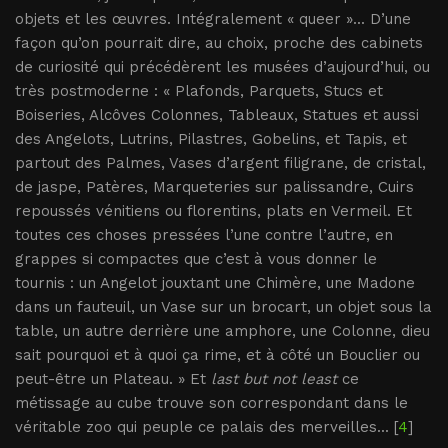
objets et les œuvres. Intégralement « queer »... D’une
façon qu’on pourrait dire, au choix, proche des cabinets
de curiosité qui précédèrent les musées d’aujourd’hui, ou
très postmoderne : « Plafonds, Parquets, Stucs et
Boiseries, Alcôves Colonnes, Tableaux, Statues et aussi
des Angelots, Lutrins, Pilastres, Gobelins, et Tapis, et
partout des Palmes, Vases d’argent filigrane, de cristal,
de jaspe, Patères, Marqueteries sur palissandre, Cuirs
repoussés vénitiens ou florentins, plats en Vermeil. Et
toutes ces choses pressées l’une contre l’autre, en
grappes si compactes que c’est à vous donner le
tournis : un Angelot jouxtant une Chimère, une Madone
dans un fauteuil, un Vase sur un brocart, un objet sous la
table, un autre derrière une amphore, une Colonne, dieu
sait pourquoi et à quoi ça rime, et à côté un Bouclier ou
peut-être un Plateau. » Et
last but not least
ce
métissage au cube trouve son correspondant dans le
véritable zoo qui peuple ce palais des merveilles... [
4
]