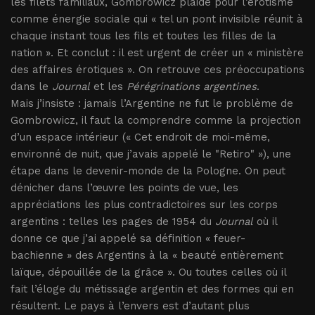
les filets familiaux, Gombrowicz plaide pour l’érotisme
comme énergie sociale qui « tel un pont invisible réunit à
chaque instant tous les fils et toutes les filles de la
nation ». Et conclut : il est urgent de créer un « ministère
des affaires érotiques ». On retrouve ces préoccupations
dans le
Journal
et les
Pérégrinations argentines
.
Mais j’insiste : jamais l’Argentine ne fut le problème de
Gombrowicz, il faut la comprendre comme la projection
d’un espace intérieur (« Cet endroit de moi-même,
environné de nuit, que j’avais appelé le "Retiro" »), une
étape dans le devenir-monde de la Pologne. On peut
dénicher dans l’œuvre les points de vue, les
appréciations les plus contradictoires sur les corps
argentins : telles les pages de 1954 du
Journal
où il
donne ce que j’ai appelé sa définition « feuer-
bachienne » des Argentins à la « beauté entièrement
laïque, dépouillée de la grâce ». Ou toutes celles où il
fait l’éloge du métissage argentin et des formes qui en
résultent. Le pays à l’envers est d’autant plus