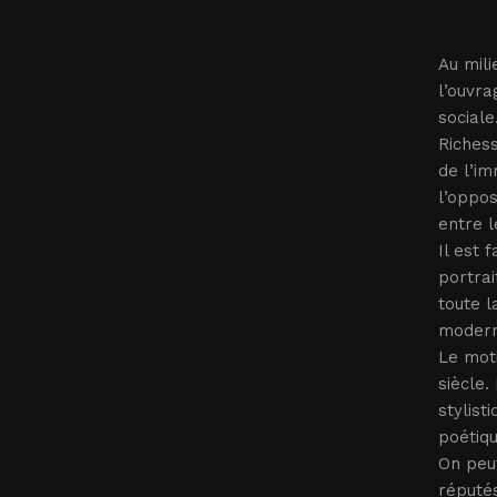
Au mil
l’ouvra
sociale.
Richess
de l’im
l’oppo
entre l
Il est 
portrai
toute l
moderne
Le moti
siècle.
stylist
poétiqu
On peut
réputés