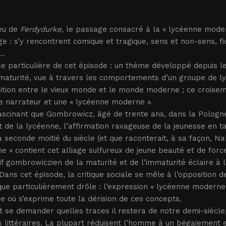
ieu de
Ferdydurke
, le passage consacré à la « lycéenne moder
ge : s’y rencontrent comique et tragique, sens et non-sens, fi
..
e particulière de cet épisode : un thème développé depuis le 
maturité, vue à travers les comportements d’un groupe de lyc
sition entre le vieux monde et le monde moderne ; ce croise
e narrateur et une « lycéenne moderne ».
fascinant que Gombrowicz, âgé de trente ans, dans la Pologne
t de la lycéenne, l’affirmation ravageuse de la jeunesse en ta
a seconde moitié du siècle (et que raconterait, à sa façon, 
 » contient cet alliage sulfureux de jeune beauté et de forc
f gombrowiczien de la maturité et de l’immaturité éclaire à la f
 Dans cet épisode, la critique sociale se mêle à l’opposition 
ique particulièrement drôle : l’expression « lycéenne moderne »
e où s’exprime toute la dérision de ces concepts.
 se demander quelles traces il restera de notre demi-siècle,
 littéraires. La plupart réduisent l’homme à un bégaiement 