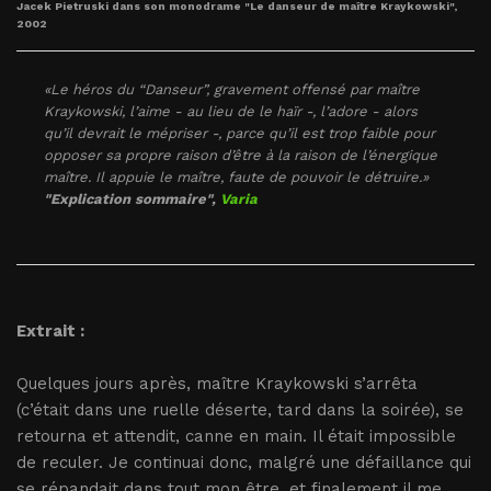
Jacek Pietruski dans son monodrame "Le danseur de maître Kraykowski",
2002
«Le héros du “Danseur”, gravement offensé par maître
Kraykowski, l’aime - au lieu de le haïr -, l’adore - alors
qu’il devrait le mépriser -, parce qu’il est trop faible pour
opposer sa propre raison d’être à la raison de l’énergique
maître. Il appuie le maître, faute de pouvoir le détruire.»
"Explication sommaire",
Varia
Extrait :
Quelques jours après, maître Kraykowski s’arrêta
(c’était dans une ruelle déserte, tard dans la soirée), se
retourna et attendit, canne en main. Il était impossible
de reculer. Je continuai donc, malgré une défaillance qui
se répandait dans tout mon être, et finalement il me