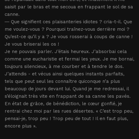
saisit par le bras et me secoua en frappant le sol de sa
canne.
― Que signifient ces plaisanteries idiotes ? cria-t-il. Que
me voulez-vous ? Pourquoi traînez-vous derrière moi ?
Qu’est-ce qu’il y a ? Je vous rosserai à coups de canne !
Je vous briserai les os !
Je ne pouvais parler. J’étais heureux. J’absorbai cela
comme une eucharistie et fermai les yeux. Je me bornai,
toujours silencieux, à me courber et à tendre le dos.
J’attendis - et vécus ainsi quelques instants parfaits,
tels que peut seul les connaître quiconque n’a plus
beaucoup de jours devant lui. Quand je me redressai, il
s’éloignait très vite en frappant de sa canne les pavés.
En état de grâce, de bénédiction, le cœur gonflé, je
rentrai chez moi par les rues désertes. « C’est trop peu,
pensai-je, trop peu ! Trop peu de tout ! Il en faut plus,
encore plus ».